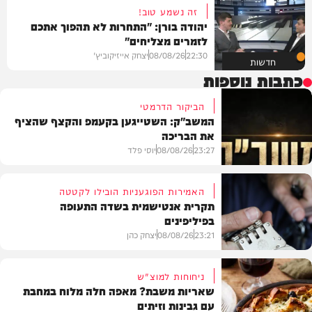
זה נשמע טוב!
יהודה בורן: "התחרות לא תהפוך אתכם
לזמרים מצליחים"
22:30
08/08/26
יצחק אייזיקוביץ'
חדשות
כתבות נוספות
הביקור הדרמטי
המשב"ק: השטייגען בקעמפ והקצף שהציף
את הבריכה
23:27
08/08/26
יוסי פלד
האמירות הפוגעניות הובילו לקטטה
תקרית אנטישמית בשדה התעופה
בפיליפינים
המשב"ק
23:21
08/08/26
יצחק כהן
ניחוחות למוצ"ש
שאריות משבת? מאפה חלה מלוח במחבת
עם גבינות וזיתים
חדשות