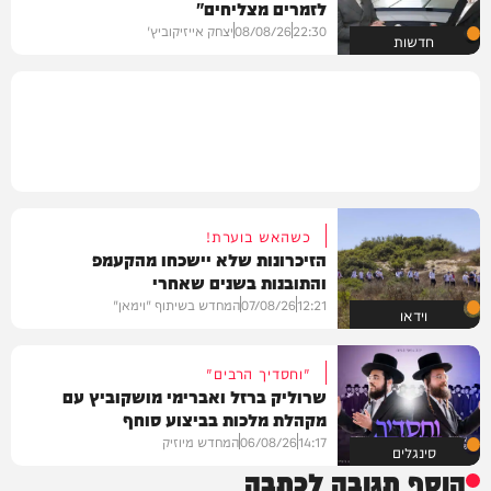
לזמרים מצליחים"
22:30
08/08/26
יצחק אייזיקוביץ'
חדשות
כשהאש בוערת!
הזיכרונות שלא יישכחו מהקעמפ
והתובנות בשנים שאחרי
12:21
07/08/26
המחדש בשיתוף "וימאן"
וידאו
"וחסדיך הרבים"
שרוליק ברזל ואברימי מושקוביץ עם
מקהלת מלכות בביצוע סוחף
14:17
06/08/26
המחדש מיוזיק
סינגלים
הוסף תגובה לכתבה