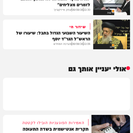
לזמרים מצליחים"
יצחק אייזיקוביץ'
08/08/26
22:30
חדשות
שידור חי
השיעור השבועי הגדול בתבל: שיעורו של
הראש"ל הגר"ד יוסף
מערכת המחדש
08/08/26
22:06
וידאו
אולי יעניין אותך גם
האמירות הפוגעניות הובילו לקטטה
תקרית אנטישמית בשדה התעופה