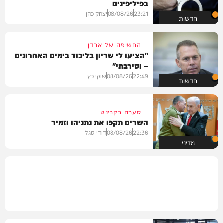
בפיליפינים
23:21
08/08/26
יצחק כהן
חדשות
החשיפה של ארדן
"הציעו לי שריון בליכוד בימים האחרונים
– וסירבתי"
22:49
08/08/26
שוקי כץ
חדשות
סערה בקבינט
השרים תקפו את נתניהו וזמיר
22:36
08/08/26
דודי סגל
מדיני