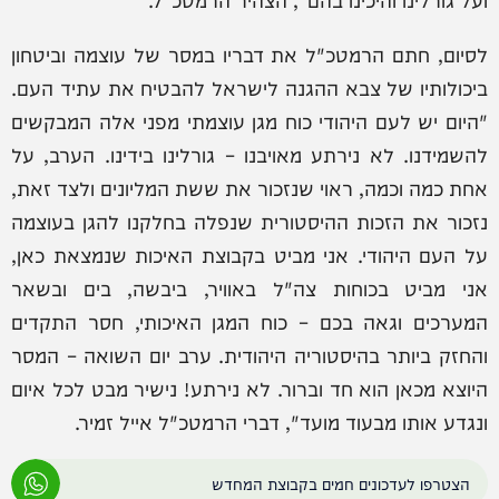
לסיום, חתם הרמטכ"ל את דבריו במסר של עוצמה וביטחון
ביכולותיו של צבא ההגנה לישראל להבטיח את עתיד העם.
"היום יש לעם היהודי כוח מגן עוצמתי מפני אלה המבקשים
להשמידנו. לא נירתע מאויבנו – גורלינו בידינו. הערב, על
אחת כמה וכמה, ראוי שנזכור את ששת המליונים ולצד זאת,
נזכור את הזכות ההיסטורית שנפלה בחלקנו להגן בעוצמה
על העם היהודי. אני מביט בקבוצת האיכות שנמצאת כאן,
אני מביט בכוחות צה"ל באוויר, ביבשה, בים ובשאר
המערכים וגאה בכם – כוח המגן האיכותי, חסר התקדים
והחזק ביותר בהיסטוריה היהודית. ערב יום השואה – המסר
היוצא מכאן הוא חד וברור. לא נירתע! נישיר מבט לכל איום
ונגדע אותו מבעוד מועד", דברי הרמטכ"ל אייל זמיר.
הצטרפו לעדכונים חמים בקבוצת המחדש