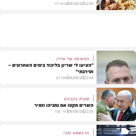
22:50
08/08/26
פנינה לוי
מתכונים
החשיפה של ארדן
"הציעו לי שריון בליכוד בימים האחרונים –
וסירבתי"
22:49
08/08/26
שוקי כץ
סערה בקבינט
השרים תקפו את נתניהו וזמיר
חדשות
22:36
08/08/26
דודי סגל
זה נשמע טוב!