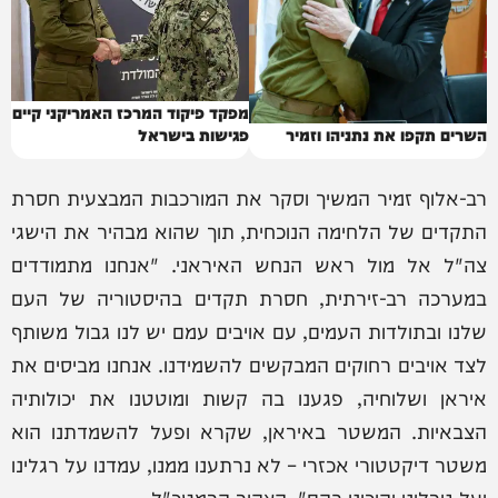
מפקד פיקוד המרכז האמריקני קיים
השרים תקפו את נתניהו וזמיר
פגישות בישראל
רב-אלוף זמיר המשיך וסקר את המורכבות המבצעית חסרת
התקדים של הלחימה הנוכחית, תוך שהוא מבהיר את הישגי
צה"ל אל מול ראש הנחש האיראני. "אנחנו מתמודדים
במערכה רב-זירתית, חסרת תקדים בהיסטוריה של העם
שלנו ובתולדות העמים, עם אויבים עמם יש לנו גבול משותף
לצד אויבים רחוקים המבקשים להשמידנו. אנחנו מביסים את
איראן ושלוחיה, פגענו בה קשות ומוטטנו את יכולותיה
הצבאיות. המשטר באיראן, שקרא ופעל להשמדתנו הוא
משטר דיקטטורי אכזרי – לא נרתענו ממנו, עמדנו על רגלינו
ועל גורלינו והיכינו בהם", הצהיר הרמטכ"ל.