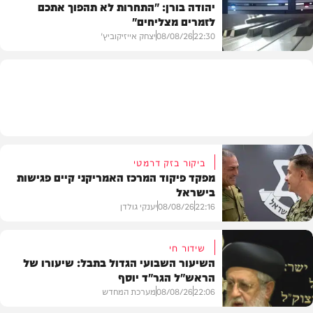
יהודה בורן: "התחרות לא תהפוך אתכם
לזמרים מצליחים"
מדיני
22:30
08/08/26
יצחק אייזיקוביץ'
חדשות
ביקור בזק דרמטי
מפקד פיקוד המרכז האמריקני קיים פגישות
בישראל
22:16
08/08/26
יענקי גולדן
שידור חי
השיעור השבועי הגדול בתבל: שיעורו של
הראש"ל הגר"ד יוסף
חדשות
22:06
08/08/26
מערכת המחדש