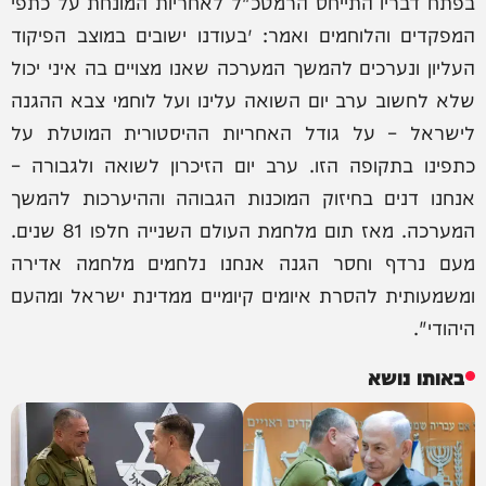
בפתח דבריו התייחס הרמטכ"ל לאחריות המונחת על כתפי
המפקדים והלוחמים ואמר: ״בעודנו ישובים במוצב הפיקוד
העליון ונערכים להמשך המערכה שאנו מצויים בה איני יכול
שלא לחשוב ערב יום השואה עלינו ועל לוחמי צבא ההגנה
לישראל – על גודל האחריות ההיסטורית המוטלת על
כתפינו בתקופה הזו. ערב יום הזיכרון לשואה ולגבורה –
אנחנו דנים בחיזוק המוכנות הגבוהה וההיערכות להמשך
המערכה. מאז תום מלחמת העולם השנייה חלפו 81 שנים.
מעם נרדף וחסר הגנה אנחנו נלחמים מלחמה אדירה
ומשמעותית להסרת איומים קיומיים ממדינת ישראל ומהעם
היהודי".
באותו נושא