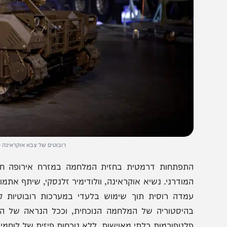
רובוטים של צבא אוקראינה - מתוך חשבון ה- X של ולדמי
תפתחות דרמטית בחזית המלחמה במזרח אירופה חושפת כי
מודרני. נשיא אוקראינה, וולודימיר זלנסקי, שיתף אתמול (שנ