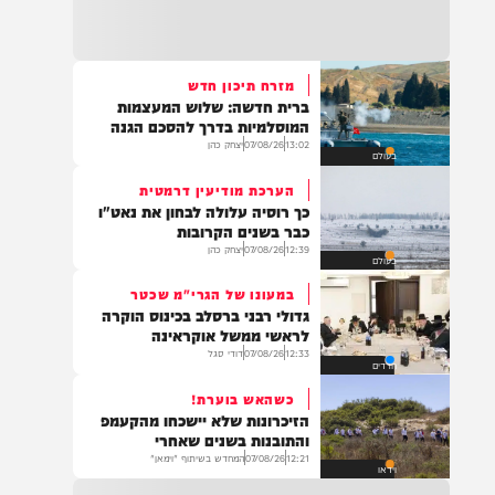
22:32
בהמשך להחייאה שבוצעה בבני ברק: הציבור
מתבקש להתפלל עבור הפעוט צבי בן שיינא
לרפואה שלמה
מזרח תיכון חדש
ברית חדשה: שלוש המעצמות
21:32
המוסלמיות בדרך להסכם הגנה
בין הזמנים: שלושה בחורי ישיבות חולצו
13:02
07/08/26
יצחק כהן
בעולם
מהכינרת לאחר שנסחפו לעומק האגם, בחוף
בלתי מוכרז כשהם על גבי אביזר ציפה.
הערכת מודיעין דרמטית
כך רוסיה עלולה לבחון את נאט"ו
כבר בשנים הקרובות
12:39
07/08/26
יצחק כהן
בעולם
21:31
בני ברק: חובשים ופראמדיקים של ארגון הצלה
במעונו של הגרי"מ שכטר
מבצעים פעולות החייאה על תינוק כבן שנה וחצי
גדולי רבני ברסלב בכינוס הוקרה
לאחר שנחנק משקית.
לראשי ממשל אוקראינה
12:33
07/08/26
דודי סגל
חרדים
כשהאש בוערת!
19:03