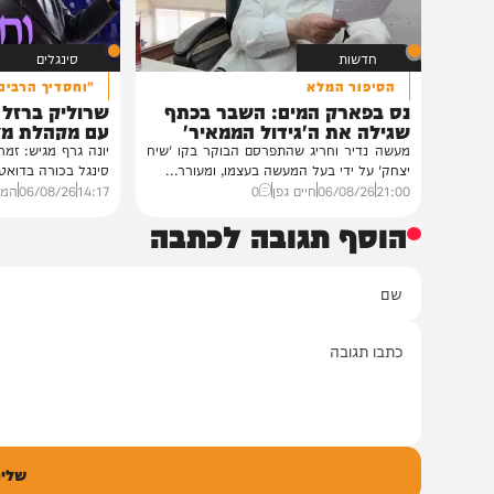
במעונו של פאר הדור וזקן חסידי ברסלב
הגה"צ רבי יעקב מאיר שכטער שליט"א,
ובהשתתפות...
12:33
07/08/26
דודי סגל
0
חדשות
סינגלים
הסיפור המלא
"וחסדיך הרבים"
נס בפארק המים: השבר בכתף
שרוליק ברזל ואברימ
שגילה את ה'גידול הממאיר'
עם מקהלת מלכות בב
מעשה נדיר וחריג שהתפרסם הבוקר בקו 'שיח
יונה גרף מגיש: זמר החתונות
יצחק' על ידי בעל המעשה בעצמו, ומעורר...
סינגל בכורה בדואט מיוחד לצ
21:00
06/08/26
חיים גפן
0
14:17
06/08/26
המחדש מיוזי
הוסף תגובה לכתבה
ם
אימיי