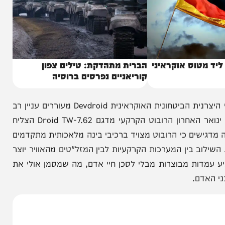
וס אוקראיני
הברית מתהדקת: טילים צפון
קוריאניים נפרסים ברוסיה
לצד ההצהרות המדיניות, פרטים טכניים שנחשפו על ידי היצרנית הביטחונית האוקראינית Devdroid מעוררים עניין רב
בקרב מומחי צבא בעולם. על פי דיווחי החברה, בחודש ינואר האחרון הרובוט הקרקעי מדגם Droid TW-7.62 הצליח
ים כי הרובוט מצויד ברכיבי בינה מלאכותית מתקדמים
 בין המערכות הקרקעיות לבין המזל"טים מהאוויר יוצר
 מבוצרות מבלי לסכן חיי אדם, מה שמסמן אולי את