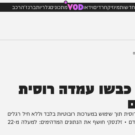
VOD
מיוזיק
חרדים
וידאו
מתכונים
גלריות
ברנז'ה
רכב
בשו עמדה רוסית
 שימוש במערכות רובוטיות בלבד וללא חיל רגלים
• הטכנולוגיה המהפכנית לקחה שבויים וחסכה חיי אדם • זלנסקי חושף את הנתונים המדהימים: למעלה מ-22