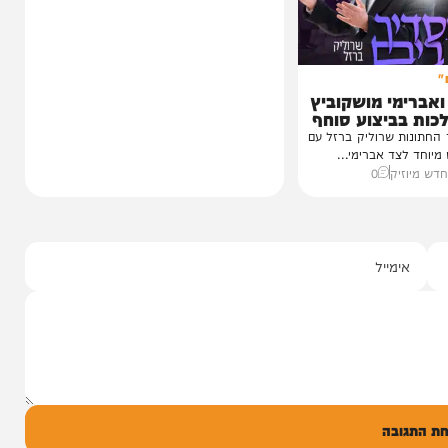
במשך שנים הוא היה מלא בגעגוע לקעמפ שבו
השתתף במשך שנים. הוא זכר איפה...
12:21
07/08/26
המחדש בשיתוף "וימאן"
0
י מושקוביץ
יצוע סוחף
 שרוליק ברזל עם
ד אברימי...
ק
0
ל