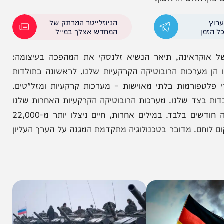
 ובכלי טיס בלתי מאוישים. מדובר בפעם הראשונה
ת בכלל, שבה עמדת אויב נלקחת אך ורק באמצעות
האש הראשון.
הניוזלייטר המרתק של
המחדש אצלך במייל
ראינה, תיאר הנשיא זלנסקי את המהפכה בעיצומה:
ערכות הרובוטיקה הקרקעיות שלנו. לראשונה בתולדות
רמות בלתי מאוישות – מערכות קרקעיות ומזל"טים.
צד שלנו. מערכות הרובוטיקה הקרקעיות האחרות שלנו
כבר ביצעו יותר מ-22,000 משימות בחזית תוך שלושה חודשים בלבד. במילים אחרות, חיים ניצלו יותר מ-22,000
ם. מדובר בטכנולוגיה מתקדמת המגנה על הערך העליון