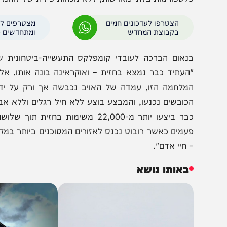
מדה רוסית תוך שימוש בלעדי במערכות רובוטיות קרקעיות
היסטוריה של המלחמה הנוכחית, וככל הנראה של המלחמו
לטפורמות בלתי מאוישות, ללא נוכחות פיזית של לוחמים בקו 
הצטרפו לעדכונים חמים
מצטרפים לערוץ
בקבוצת המחדש
ומתחדשים כל הזמן
נאום הברכה לעובדי קומפלקס התעשייה-ביטחונית של אוק
העתיד כבר נמצא בחזית – ואוקראינה בונה אותו. אלו הן מ
מלחמה הזו, עמדה של האויב נכבשה אך ורק על ידי פלטפו
כובשים נכנעו, והמבצע בוצע ללא חיל רגלים וללא אבדות ב
עמים כאשר רובוט נכנס לאזורים המסוכנים ביותר במקום לוח
 חיי אדם".
באותו נושא