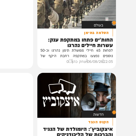
אולי יעניין אותך גם
בעולם
הסלמה בתימן
החות'ים פתחו במתקפת ענק:
עשרות חיילים נהרגו
לפחות 45 חיילי ממשלת תימן נהרגו וכ-50
נוספים נפצעו במתקפה רחבת היקף של
החות'ים...
22:05
06/08/26
יצחק כהן
0