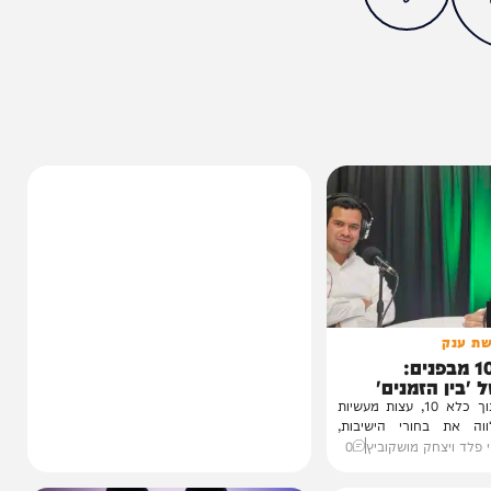
ותך?
0%