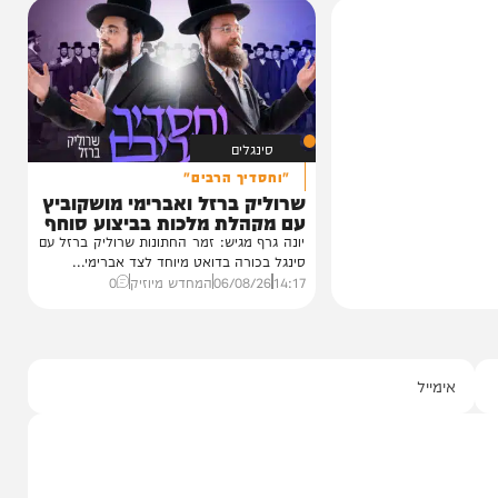
1 מבפנים:
זמנים'
עדות מטלטלת מתוך כלא 10, עצות מעשיות
חורי הישיבות,
חק מושקוביץ
0
סינגלים
"וחסדיך הרבים"
שרוליק ברזל ואברימי מושקוביץ
עם מקהלת מלכות בביצוע סוחף
יונה גרף מגיש: זמר החתונות שרוליק ברזל עם
סינגל בכורה בדואט מיוחד לצד אברימי...
14:17
06/08/26
המחדש מיוזיק
0