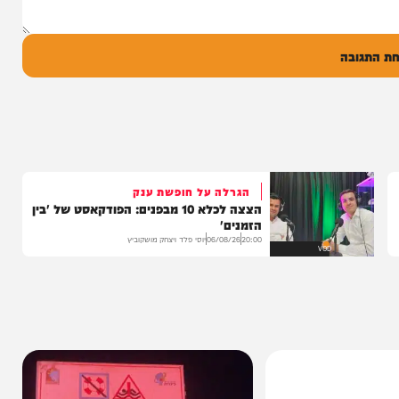
ל
בה
הגרלה על חופשת ענק
הצצה לכלא 10 מבפנים: הפודקאסט של 'בין
הזמנים'
20:00
06/08/26
יוסי פלד ויצחק מושקוביץ
VOD