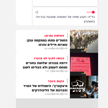
לאחר שנחנק משקית.
19:03
בד"ה: נקבע מותה של הפעוטה שטבעה בבריכה
באשקלון
הסלמה בתימן
החות'ים פתחו במתקפת ענק:
18:06
עשרות חיילים נהרגו
העתירו בתפילה לרפואת התינוקת לינס רבקה
22:05
06/08/26
יצחק כהן
בעולם
כהן בת תהילה, שטבעה באשקלון וזקוקה
לרחמי שמים מרובים
נכנסו לחוף לא מוכרז
דרמה בכנרת: שלושה בחורים
נסחפו לעומק ולא הצליחו לשוב
21:50
06/08/26
דוד חדד
17:35
בארץ
בין הזמנים: תינוקת בת שנה וחצי טבעה בבריכה
הקנס הכבד
בבית פרטי באשקלון. היא פונתה לביה"ח במצב
איצקוביץ': היומולדת של הנגיד
אנוש, לאחר שבוצעו בה פעולות החייאה
והברכות של הליכודניקים
21:40
06/08/26
איצקוביץ'
חדשות