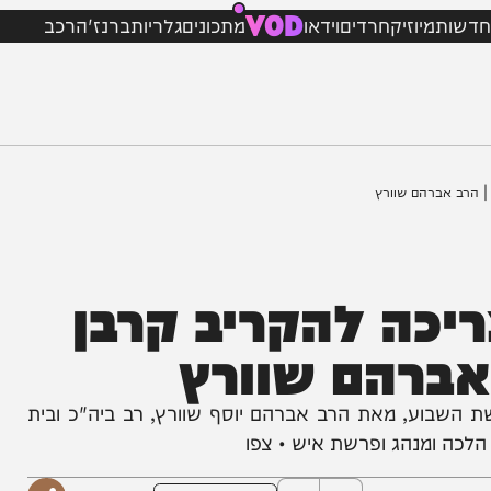
VOD
מיוזיק
חרדים
וידאו
מתכונים
גלריות
ברנז'ה
רכב
רהם שוורץ
ה להקריב קרבן
רהם שוורץ
 מאת הרב אברהם יוסף שוורץ, רב ביה"כ ובית
מנהג ופרשת איש • צפו