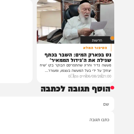
גלריה: שמחת נישואי נכדת
הצצה לכלא 0
פוסק עדת תימן הגר"י רצאבי
הפודקאסט של 'בין ה
רבנים ואישי ציבור השתתפו בשמחת נישואי
נכדת פוסק עדת תימן, הגאון רבי יצחק
מעורך הדין שמלווה את ב
רצאבי,...
ביקורת...
11:00
05/08/26
חיים גפן
0
20:00
06/08/26
יוסי פלד ויצ
חדשות
הסיפור המלא
נס בפארק המים: השבר בכתף
שגילה את ה'גידול הממאיר'
מעשה נדיר וחריג שהתפרסם הבוקר בקו 'שיח
יצחק' על ידי בעל המעשה בעצמו, ומעורר...
21:00
06/08/26
חיים גפן
0
הוסף תגובה לכתבה