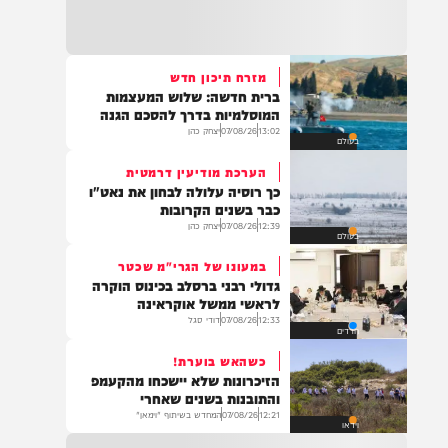
22:32
בהמשך להחייאה שבוצעה בבני ברק: הציבור
מתבקש להתפלל עבור הפעוט צבי בן שיינא
לרפואה שלמה
מזרח תיכון חדש
ברית חדשה: שלוש המעצמות
21:32
המוסלמיות בדרך להסכם הגנה
בין הזמנים: שלושה בחורי ישיבות חולצו
13:02
07/08/26
יצחק כהן
בעולם
מהכינרת לאחר שנסחפו לעומק האגם, בחוף
בלתי מוכרז כשהם על גבי אביזר ציפה.
הערכת מודיעין דרמטית
כך רוסיה עלולה לבחון את נאט"ו
כבר בשנים הקרובות
12:39
07/08/26
יצחק כהן
בעולם
21:31
בני ברק: חובשים ופראמדיקים של ארגון הצלה
במעונו של הגרי"מ שכטר
מבצעים פעולות החייאה על תינוק כבן שנה וחצי
גדולי רבני ברסלב בכינוס הוקרה
לאחר שנחנק משקית.
לראשי ממשל אוקראינה
12:33
07/08/26
דודי סגל
חרדים
כשהאש בוערת!
19:03