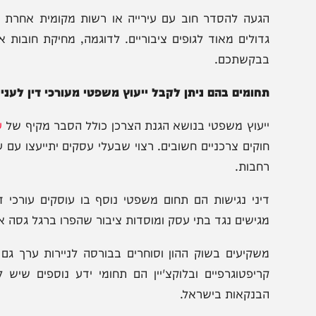
רכישת רכב מיבואן. רק עורכי דין שחיים ונושמים את עולם הצ
צרכן.
ם חלק ניכר מהבעיות שיש לאזרחים עם הבנקים מטופלות על יד
לכן כדאי לתת לאיש מקצוע מנוסה לטפל בבעיה. יש לכם 
תקשים להחזיר לבנקים הלוואות ומשכנתאות.
געה להסדר חוב עם עירייה או רשות מקומית אחרת הוא אחד
דולים מאוד לגופים ציבוריים. לדוגמה, מחיקת חובות ארנונ
בקשתכם.
חומים בהם ניתן לקבל ייעוץ משפטי מעורכי דין לענייני צרכ
יעוץ משפטי בנושא הגנת הצרכן כולל הסבר מקיף של
עורך די
וקים צרכניים חשובים. רצוי שבעלי עסקים יתייעצו עם עו"ד ק
חבות.