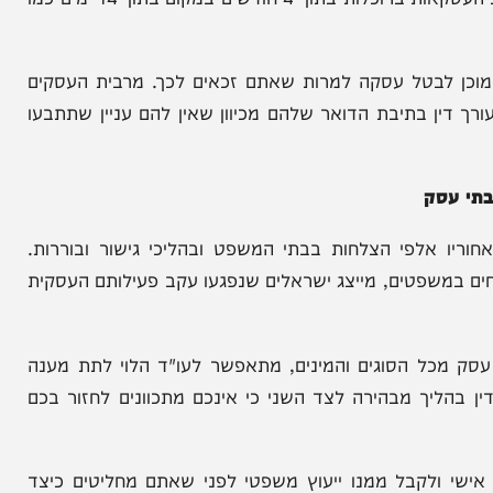
רנט או הטלפון, אינם זהים לאלה של ביטול עסקה
רחוק הן קלות יותר לביטול על ידי הצרכן.
בכל הקשור לביטולי עסקאות צרכניות. לידיעת הציבור,
חוק הגנת הצרכן מאפשר לגמלאים ולנכים לבטל את רוב העסקאות ברוכלות בתוך 4 חודשים במקום בתוך 14 ימים כמו
לבטל עסקה למרות שאתם זכאים לכך. מרבית העסקים
בתיבת הדואר שלהם מכיוון שאין להם עניין שתתבעו
ק
ני צרכנות מזה 18 שנה. מאחוריו אלפי הצלחות בבתי המשפט ובהליכי גישור ובוררות.
שפטים, מייצג ישראלים שנפגעו עקב פעילותם העסקית