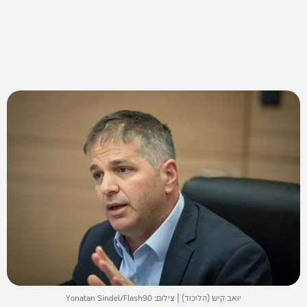
יואב קיש (הליכוד) | צילום: Yonatan Sindel/Flash90