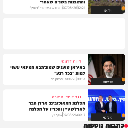
והתובנות בשנים שאחרי
12:21
07/08/26
המחדש בשיתוף "וימאן"
וידאו
דיווח דרמטי
באיראן טוענים שמוג'תבא חמינאי עשוי
למות "בכל רגע"
08:31
07/08/26
יצחק כהן
חדשות
נגד לומדי התורה
מפלגת המאוכזבים: ארדן חבר
לאדלשטיין והכריז על מפלגה
00:17
07/08/26
שוקי כץ
פוליטי
כתבות נוספות