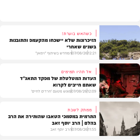
חרדים
כשהאש בוערת!
הזיכרונות שלא יישכחו מהקעמפ והתובנות
בשנים שאחרי
12:21
07/08/26
המחדש בשיתוף "וימאן"
אל תהיו תמימים
העדות המטלטלת של מפקד התאג"ד
שאתם חייבים לקרוא
וידאו
12:09
07/08/26
מוגש מטעם 'חרדים לחיים'
ממתק לשבת
התרמית במסמכי הטאבו שהותירה את הרב
בהלם | הרב יוסף זאב
דעות
11:55
07/08/26
הרב יוסף זאב