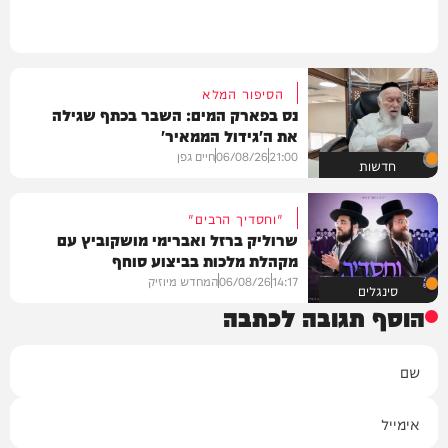
הסיפור המלא
נס בפארק המים: השבר בכתף שגילה
את ה'גידול הממאיר'
21:00
06/08/26
חיים גפן
חדשות
"וחסדיך הרבים"
שרוליק ברזל ואברימי מושקוביץ עם
מקהלת מלכות בביצוע סוחף
14:17
06/08/26
המחדש מיוזיק
סינגלים
הוסף תגובה לכתבה
שם
אימייל