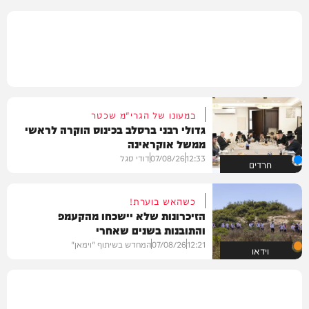
במעונו של הגרי"מ שכטר
גדולי רבני ברסלב בכינוס הוקרה לראשי
ממשל אוקראינה
12:33
07/08/26
דודי סגל
חרדים
כשהאש בוערת!
הזיכרונות שלא יישכחו מהקעמפ
והתובנות בשנים שאחרי
12:21
07/08/26
המחדש בשיתוף "וימאן"
וידאו