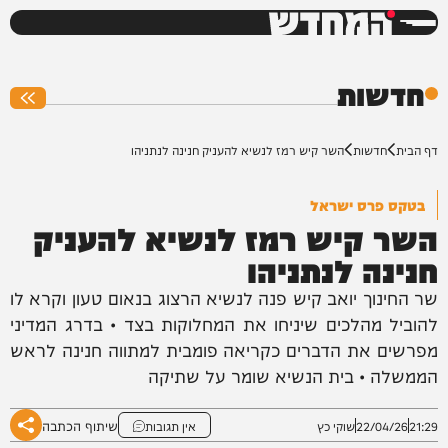
המחדש
0%
חדשות
דף הבית
חדשות
השר קיש רמז לנשיא להעניק חנינה לנתניהו
בטקס פרס ישראל
השר קיש רמז לנשיא להעניק
חנינה לנתניהו
שר החינוך יואב קיש פנה לנשיא הרצוג בנאום טעון וקרא לו
להוביל מהלכים שיניחו את המחלוקות בצד • בדרג המדיני
מפרשים את הדברים כקריאה פומבית למתווה חנינה לראש
הממשלה • בית הנשיא שומר על שתיקה
שיתוף הכתבה
21:29
22/04/26
שוקי כץ
אין תגובות