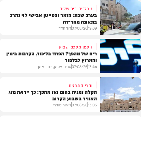
טרגדיה בירושלים
בערב שבת: הזמר והפייטן אבישי לוי נהרג
בתאונה מחרידה
19:09
07/08/26
דוד חדד
זיסמן מסכם שבוע
ריח של מהפך? הפחד בליכוד, הקרבות בימין
והמרוץ לבלפור
בארץ
13:44
07/08/26
אריה זיסמן, יתד נאמן
והרי התחזית
הקלה זמנית בחום ואז מהפך: כך ייראה מזג
האוויר בשבוע הקרוב
פוליטי
13:05
07/08/26
ליאור סודרי
מזג האוויר