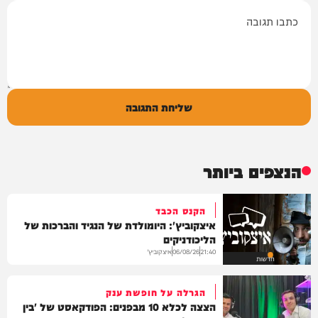
תגובה
שליחת התגובה
הנצפים ביותר
הקנס הכבד
איצקוביץ': היומולדת של הנגיד והברכות של
הליכודניקים
איצקוביץ'
06/08/26
21:40
חדשות
הגרלה על חופשת ענק
הצצה לכלא 10 מבפנים: הפודקאסט של 'בין