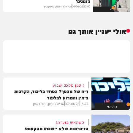
הזמנים'
יוסי פלד ויצחק מושקוביץ
06/08/26
20:00
VOD
אולי יעניין אותך גם
זיסמן מסכם שבוע
ריח של מהפך? הפחד בליכוד, הקרבות
בימין והמרוץ לבלפור
13:44
07/08/26
אריה זיסמן, יתד נאמן
פוליטי
כשהאש בוערת!
הזיכרונות שלא יישכחו מהקעמפ