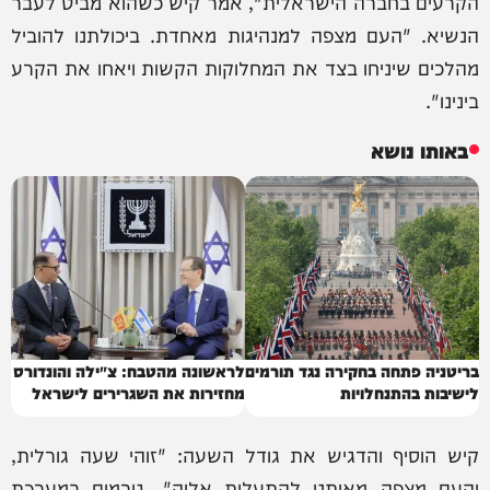
הקרעים בחברה הישראלית", אמר קיש כשהוא מביט לעבר
הנשיא. "העם מצפה למנהיגות מאחדת. ביכולתנו להוביל
מהלכים שיניחו בצד את המחלוקות הקשות ויאחו את הקרע
בינינו".
באותו נושא
בריטניה פתחה בחקירה נגד תורמים
לראשונה מהטבח: צ׳ילה והונדורס
לישיבות בהתנחלויות
מחזירות את השגרירים לישראל
קיש הוסיף והדגיש את גודל השעה: "זוהי שעה גורלית,
והעם מצפה מאיתנו להתעלות אליה". גורמים במערכת