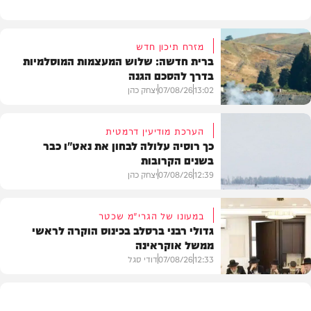
מזרח תיכון חדש
ברית חדשה: שלוש המעצמות המוסלמיות
בדרך להסכם הגנה
13:02
07/08/26
יצחק כהן
הערכת מודיעין דרמטית
כך רוסיה עלולה לבחון את נאט"ו כבר
בשנים הקרובות
בעולם
12:39
07/08/26
יצחק כהן
במעונו של הגרי"מ שכטר
גדולי רבני ברסלב בכינוס הוקרה לראשי
ממשל אוקראינה
בעולם
12:33
07/08/26
דודי סגל