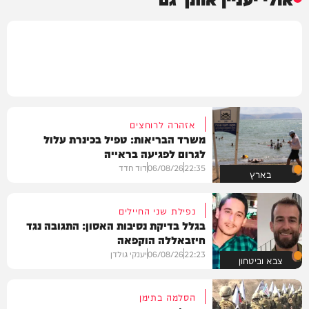
אזהרה לרוחצים
משרד הבריאות: טפיל בכינרת עלול
לגרום לפגיעה בראייה
22:35
06/08/26
דוד חדד
בארץ
נפילת שני החיילים
בגלל בדיקת נסיבות האסון: התגובה נגד
חיזבאללה הוקפאה
22:23
06/08/26
יענקי גולדן
צבא וביטחון
הסלמה בתימן