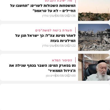
המשפחות השכולות לשרים: "תחשבו על
החיילים – לא על טראמפ"
21:36
06/08/26
יענקי גולדן
תעודת ביטוח למשת"פים
לאחר נסיגת צה"ל: כך ישראל תגן על
המילציות בעזה
צבא וביטחון
21:22
06/08/26
יענקי גולדן
הסיפור המלא
נס בפארק המים: השבר בכתף שגילה את
ה'גידול הממאיר'
צבא וביטחון
21:00
06/08/26
חיים גפן
חדשות