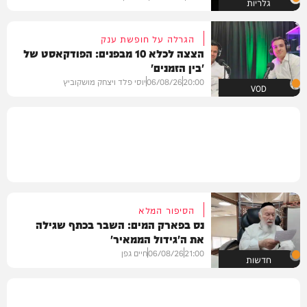
גלריות
הגרלה על חופשת ענק
הצצה לכלא 10 מבפנים: הפודקאסט של
'בין הזמנים'
20:00
06/08/26
יוסי פלד ויצחק מושקוביץ
VOD
הסיפור המלא
נס בפארק המים: השבר בכתף שגילה
את ה'גידול הממאיר'
21:00
06/08/26
חיים גפן
חדשות