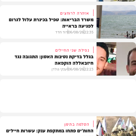
אזהרה לרוחצים
משרד הבריאות: טפיל בכינרת עלול לגרום
לפגיעה בראייה
בריאות
22:35
06/08/26
דוד חדד
נפילת שני החיילים
בגלל בדיקת נסיבות האסון: התגובה נגד
חיזבאללה הוקפאה
בארץ
22:23
06/08/26
יענקי גולדן
צבא וביטחון
הסלמה בתימן
החות'ים פתחו במתקפת ענק: עשרות חיילים