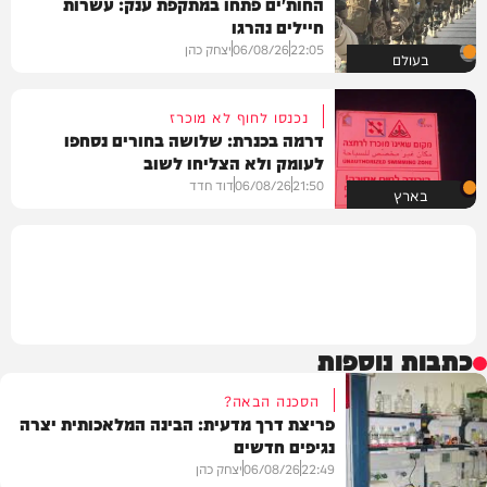
החות'ים פתחו במתקפת ענק: עשרות
חיילים נהרגו
22:05
06/08/26
יצחק כהן
בעולם
נכנסו לחוף לא מוכרז
דרמה בכנרת: שלושה בחורים נסחפו
לעומק ולא הצליחו לשוב
21:50
06/08/26
דוד חדד
בארץ
כתבות נוספות
הסכנה הבאה?
פריצת דרך מדעית: הבינה המלאכותית יצרה
נגיפים חדשים
22:49
06/08/26
יצחק כהן