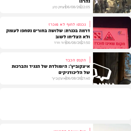
נהרגו
22:05
06/08/26
יצחק כהן
נכנסו לחוף לא מוכרז
דרמה בכנרת: שלושה בחורים נסחפו לעומק
ולא הצליחו לשוב
בעולם
21:50
06/08/26
דוד חדד
הקנס הכבד
איצקוביץ': היומולדת של הנגיד והברכות
של הליכודניקים
בארץ
21:40
06/08/26
איצקוביץ'
חדשות
מול ישיבת הקבינט