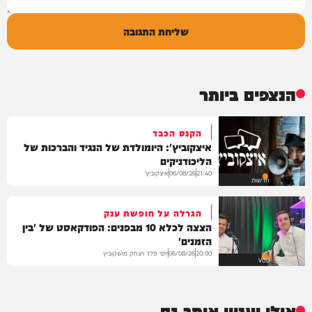
שליחת התגובה
הנצפים ביותר
הקנס הכבד
איצקוביץ': היומולדת של הנגיד והברכות של
הליכודניקים
איצקוביץ'
06/08/26
21:40
חדשות
הגרלה על חופשת ענק
הצצה לכלא 10 מבפנים: הפודקאסט של 'בין
הזמנים'
יוסי פלד ויצחק מושקוביץ
06/08/26
20:00
VOD
אולי יעניין אותך גם