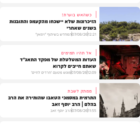
כשהאש בוערת!
הזיכרונות שלא יישכחו מהקעמפ והתובנות
בשנים שאחרי
12:21
07/08/26
המחדש בשיתוף "וימאן"
אל תהיו תמימים
העדות המטלטלת של מפקד התאג"ד
שאתם חייבים לקרוא
וידאו
12:09
07/08/26
מוגש מטעם 'חרדים לחיים'
ממתק לשבת
התרמית במסמכי הטאבו שהותירה את הרב
בהלם | הרב יוסף זאב
דעות
11:55
07/08/26
הרב יוסף זאב