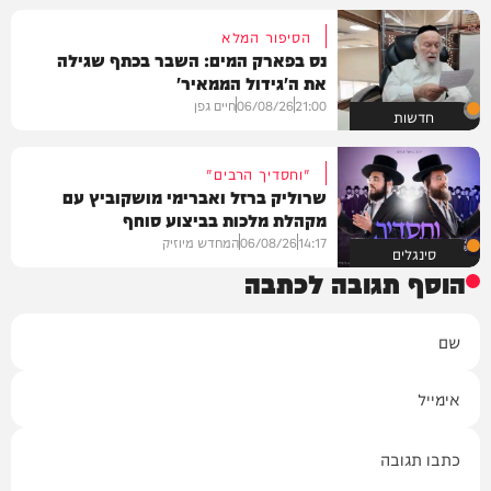
הסיפור המלא
נס בפארק המים: השבר בכתף שגילה
את ה'גידול הממאיר'
21:00
06/08/26
חיים גפן
חדשות
"וחסדיך הרבים"
שרוליק ברזל ואברימי מושקוביץ עם
מקהלת מלכות בביצוע סוחף
14:17
06/08/26
המחדש מיוזיק
סינגלים
הוסף תגובה לכתבה
שם
אימייל
תגובה