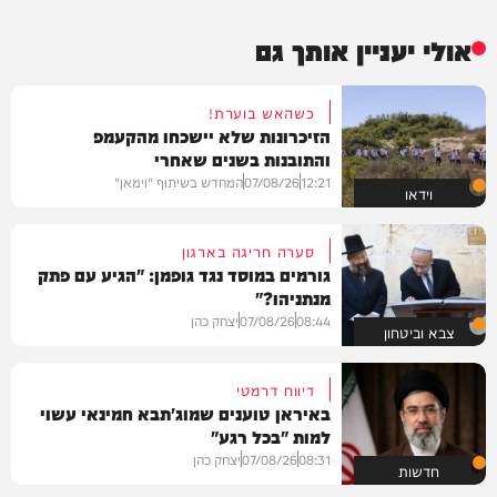
אולי יעניין אותך גם
כשהאש בוערת!
הזיכרונות שלא יישכחו מהקעמפ
והתובנות בשנים שאחרי
12:21
07/08/26
המחדש בשיתוף "וימאן"
וידאו
סערה חריגה בארגון
גורמים במוסד נגד גופמן: "הגיע עם פתק
מנתניהו?"
08:44
07/08/26
יצחק כהן
צבא וביטחון
דיווח דרמטי
באיראן טוענים שמוג'תבא חמינאי עשוי
למות "בכל רגע"
08:31
07/08/26
יצחק כהן
חדשות