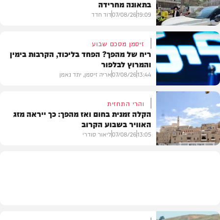
בתאונה מחרידה
19:09
07/08/26
דוד חדד
זיסמן מסכם שבוע
ריח של מהפך? הפחד בליכוד, הקרבות בימין
והמרוץ לבלפור
בארץ
13:44
07/08/26
אריה זיסמן, יתד נאמן
והרי התחזית
הקלה זמנית בחום ואז מהפך: כך ייראה מזג
האוויר בשבוע הקרוב
פוליטי
13:05
07/08/26
ליאור סודרי
מזג האוויר