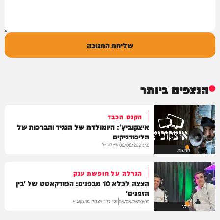
שליחת התגובה
הנצפים ביותר
הקנס הכבד
איצקוביץ': היומולדת של הנגיד והברכות של
הליכודניקים
איצקוביץ'
06/08/26
21:40
חדשות
הגרלה על חופשת ענק
הצצה לכלא 10 מבפנים: הפודקאסט של 'בין
הזמנים'
יוסי פלד ויצחק מושקוביץ
06/08/26
20:00
VOD