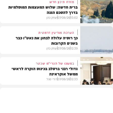
מזרח תיכון חדש
ברית חדשה: שלוש המעצמות המוסלמיות
בדרך להסכם הגנה
13:02
07/08/26
יצחק כהן
הערכת מודיעין דרמטית
כך רוסיה עלולה לבחון את נאט"ו כבר
בשנים הקרובות
בעולם
12:39
07/08/26
יצחק כהן
במעונו של הגרי"מ שכטר
גדולי רבני ברסלב בכינוס הוקרה לראשי
ממשל אוקראינה
בעולם
12:33
07/08/26
דודי סגל
חרדים