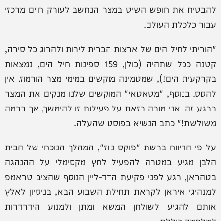
להבטיח את חופש השיט במצר הנחשב לעורק חיים מרכזי
עבור כלכלת העולם.
"הוריתי לחיל הים של ארצות הברית לירות ולהרוג כל סירה,
קטנה ככל שתהיה (כולן, 159 ספינות חיל הים, נמצאות
בקרקעית הים!), שמטמינה מוקשים במימי מצר הורמוז. אין
להסס. בנוסף, "מטאטאי" המוקשים שלנו מנקים את המצר
ברגע זה. אני מורה בזאת על פעילות זו להימשך, אך ברמה
משולשת!" כתב הנשיא בפוסט שהעלה.
על פי הדיווח ברשת "פוקס ניוז", המהלך הנוכחי של הבית
הלבן מגיע במטרה להפעיל לחץ מקסימלי על ההנהגה
בטהראן, רגע לפני פקיעת הדד-ליין הנוסף שהציב טראמפ
למנהיגי איראן לקראת תחילת השבוע הבא, בניסיון לאלץ
אותם להגיע לשולחן המשא ומתן ולמנוע הידרדרות
למלחמה כוללת.