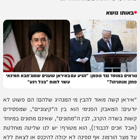
באותו נושא
גורמים במוסד נגד גופמן: "הגיע עם
באיראן טוענים שמוג'תבא חמינאי
פתק מנתניהו?"
עשוי למות "בכל רגע"
"איראן קשה מאוד להבין מי המנהיג שלהם! הם פשוט לא
יודעים! המאבק הפנימי הוא בין ה"קיצוניים", שמפסידים
קשות בשדה הקרב, לבין ה"מתונים", שאינם מתונים במיוחד
(אבל זוכים לכבוד!), הוא מטורף! יש לנו שליטה מוחלטת
על מצר הורמוז. אף ספינה לא יכולה להיכנס או לצאת ללא