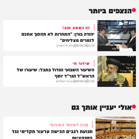
הנצפים ביותר
זה נשמע טוב!
יהודה בורן: "התחרות לא תהפוך אתכם
לזמרים מצליחים"
יצחק אייזיקוביץ'
08/08/26
22:30
חדשות
שידור חי
השיעור השבועי הגדול בתבל: שיעורו של
הראש"ל הגר"ד יוסף
מערכת המחדש
08/08/26
22:06
וידאו
אולי יעניין אותך גם
מכה לאיחוד האירופי
תנועת רגבים הגישה ערעור תקדימי נגד
הסנקציות