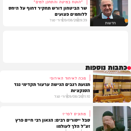
"הוטח במיטה והתחנן למים"
שר הביטחון דורש תחקיר דחוף על היחס
ללוחמים פצועים
09:39
09/08/26
דודי סגל
חדשות
כתבות נוספות
מכה לאיחוד האירופי
תנועת רגבים הגישה ערעור תקדימי נגד
הסנקציות
11:10
09/08/26
דודי סגל
מתוניס לפריז
סבל ייסורים רבים: הגאון רבי חיים פרץ
זצ"ל הלך לעולמו
חדשות