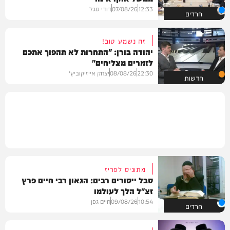
12:33
07/08/26
דודי סגל
חרדים
זה נשמע טוב!
יהודה בורן: "התחרות לא תהפוך אתכם
לזמרים מצליחים"
22:30
08/08/26
יצחק אייזיקוביץ'
חדשות
מתוניס לפריז
סבל ייסורים רבים: הגאון רבי חיים פרץ
זצ"ל הלך לעולמו
10:54
09/08/26
חיים גפן
חרדים