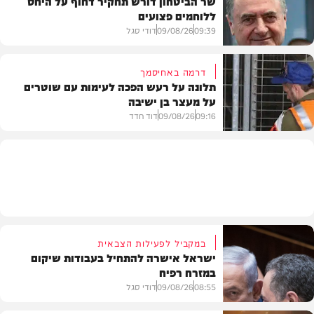
שר הביטחון דורש תחקיר דחוף על היחס
ללוחמים פצועים
חדשות
09:39
09/08/26
דודי סגל
דרמה באחיסמך
תלונה על רעש הפכה לעימות עם שוטרים
על מעצר בן ישיבה
חדשות
09:16
09/08/26
דוד חדד
חרדים
במקביל לפעילות הצבאית
ישראל אישרה להתחיל בעבודות שיקום
במזרח רפיח
08:55
09/08/26
דודי סגל