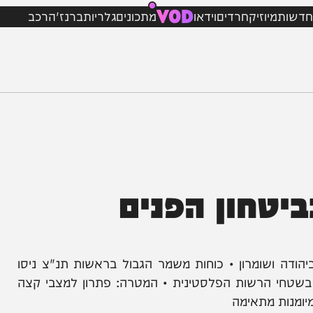
VOD
מיוזיק
חרדים
וידאו
מתכונים
גלריות
ברנז'ה
רכב
חון הפנים
ושומרון • כוחות משמר הגבול בראשות תנ"צ ניסו
הרשות הפלסטינית • המטרה: פתרון למצבי קצה