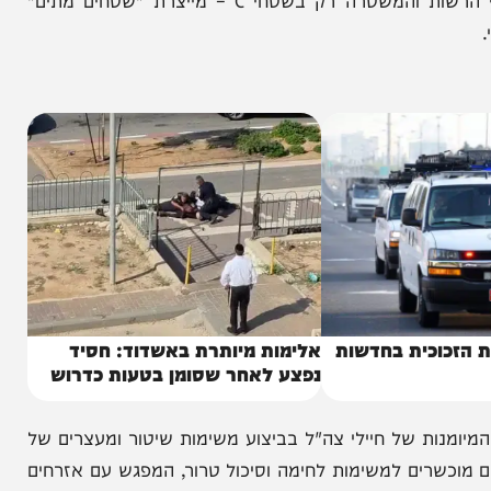
, שירות הביטחון הכללי ומחוז ש"י של המשטרה,
שזיהו כי החלוקה הנוכחית – שבה צה"ל פועל בשטחי הרשות והמשטרה רק בשטחי C – מייצרת "שטחים מתים"
וכית בחדשות
אלימות מיותרת באשדוד: חסיד
נפצע לאחר שסומן בטעות כדרוש