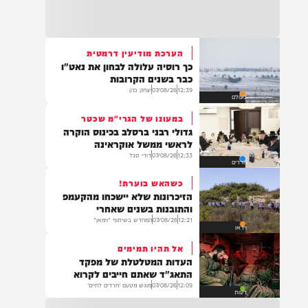
21:32
בין הזמנים: שלושה בחורי ישיבות חולצו
מהכינרת לאחר שנסחפו לעומק האגם, בחוף
בלתי מוכרז כשהם על גבי אביזר ציפה.
הערכת מודיעין דרמטית
כך רוסיה עלולה לבחון את נאט"ו
21:31
כבר בשנים הקרובות
בני ברק: חובשים ופראמדיקים של ארגון הצלה
12:39
07/08/26
יצחק כהן
בעולם
מבצעים פעולות החייאה על תינוק כבן שנה וחצי
לאחר שנחנק משקית.
במעונו של הגרי"מ שכטר
גדולי רבני ברסלב בכינוס הוקרה
לראשי ממשל אוקראינה
12:33
07/08/26
דודי סגל
חרדים
19:03
בד"ה: נקבע מותה של הפעוטה שטבעה בבריכה
כשהאש בוערת!
באשקלון
הזיכרונות שלא יישכחו מהקעמפ
והתובנות בשנים שאחרי
12:21
07/08/26
המחדש בשיתוף "וימאן"
וידאו
אל תהיו תמימים
18:06