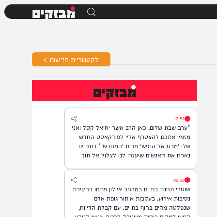
מבזקים
לקטגוריית חדשות >
מבזקים
12:52
*ערב שבת שלום, כאן הרב אשר יחיאל קסל ואני
מזמין אתכם להצטרף אליי לפודקאסט החדש
שלי 'מבט אל הנפש' מבית 'המחדש'* בתכנית
נארח את האנשים שיעזרו לנו לצלול אל תוך
נבכי הנפש, לגלות את הסודות ואת כל מה
שטמון בה. *והשבוע: היועץ ואיש החינוך, הרב
08:08
נח פלאי*. מתי? *תכנית הבכורה תשודר אי"ה
שוטרי תחנת בת ים במרחב איילון פתחו בחקירת
במוצ"ש, בשעה 22:00* *חפשו בגוגל: המחדש*
נסיבות אירוע, בעקבות איתור גופת אדם
ובואו לצפות בנו!