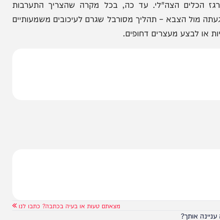
לחקירה
ות של חיילי צה"ל בביצוע משימות שיטור ומעצרים של
A ו-B. בעוד שהחיילים מוכשרים למשימות לחימה וסיכול טרור, המפגש עם אזרחים
לים הצה"לי. עד כה, בכל מקרה שהצריך התערבות
הצבא – תהליך מסורבל שגרם לעיכובים משמעותיים
לבצע מעצרים דחופים.