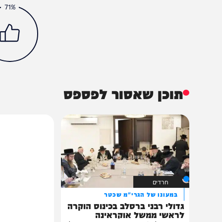
חדשות
צבא וביטחון
משטרה
משמר הגבול
הכתבה עניינה א
71%
תוכן שאסור לפספס