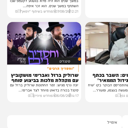
וידאו
כשהאש בוערת!
הזיכרונות שלא יישכחו מהקעמפ
והתובנות בשנים שאחרי
במשך שנים הוא היה מלא בגעגוע לקעמפ שבו
השתתף במשך שנים. הוא זכר איפה...
12:21
07/08/26
המחדש בשיתוף "וימאן"
0
סינגלים
"וחסדיך הרבים"
שבר בכתף
שרוליק ברזל ואברימי מושקוביץ
ממאיר'
עם מקהלת מלכות בביצוע סוחף