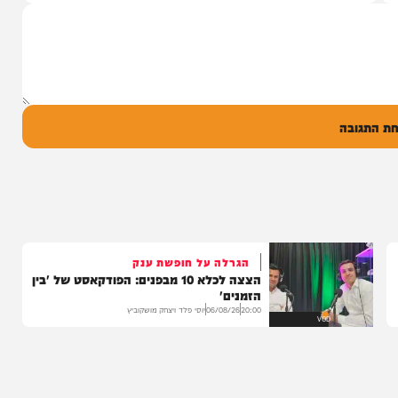
הבוקר בקו 'שיח
יונה גרף מגיש: זמר החתונות שרוליק ברזל עם
מו, ומעורר...
סינגל בכורה בדואט מיוחד לצד אברימי...
14:17
06/08/26
המחדש מיוזיק
0
ל
בה