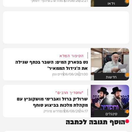
12:21
07/08/26
המחדש בשיתוף "וימאן"
וידאו
הסיפור המלא
נס בפארק המים: השבר בכתף שגילה
את ה'גידול הממאיר'
21:00
06/08/26
חיים גפן
חדשות
"וחסדיך הרבים"
שרוליק ברזל ואברימי מושקוביץ עם
מקהלת מלכות בביצוע סוחף
14:17
06/08/26
המחדש מיוזיק
סינגלים
הוסף תגובה לכתבה