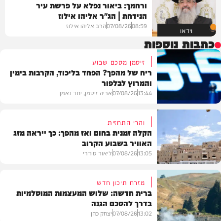
ורחמך: ביאור נפלא על פרשת עיר
הנידחת | הג"ר אליהו אילוז
08:59
07/08/26
הרב אליהו אילוז
וידאו
כתבות נוספות
זיסמן מסכם שבוע
ריח של מהפך? הפחד בליכוד, הקרבות בימין
והמרוץ לבלפור
13:44
07/08/26
אריה זיסמן, יתד נאמן
והרי התחזית
הקלה זמנית בחום ואז מהפך: כך ייראה מזג
האוויר בשבוע הקרוב
פוליטי
13:05
07/08/26
ליאור סודרי
מזרח תיכון חדש
ברית חדשה: שלוש המעצמות המוסלמיות
בדרך להסכם הגנה
מזג האוויר
13:02
07/08/26
יצחק כהן