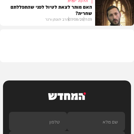
הלכה יומית
האם מותר לצאת לטיול לפני שהתפללתם
שחרית?
בית המדרש
11:09
07/08/26
הרב יהונתן ורנר
הלכה
המחדש