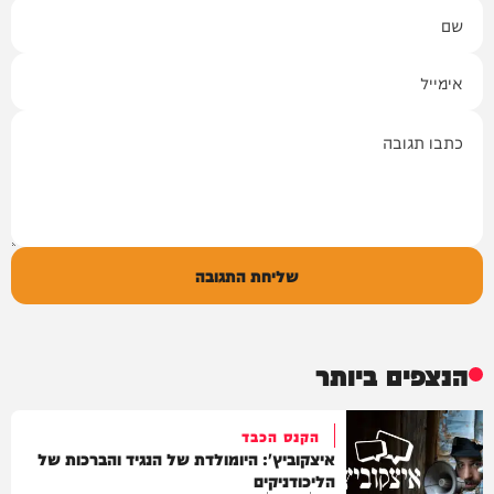
שם
אימייל
תגובה
שליחת התגובה
הנצפים ביותר
הקנס הכבד
איצקוביץ': היומולדת של הנגיד והברכות של
הליכודניקים