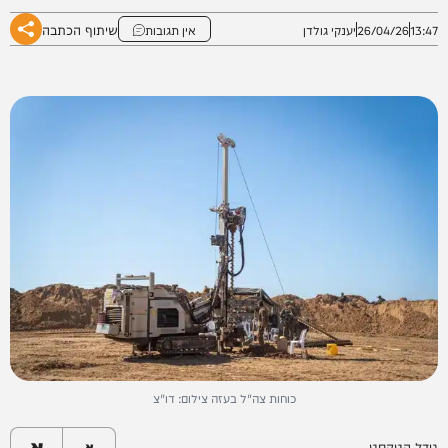
שיתוף הכתבה
13:47
26/04/26
יענקי גולדן
אין תגובות
כוחות צה"ל בעזה צילום: דו"צ
א
גודל הטקסט
א