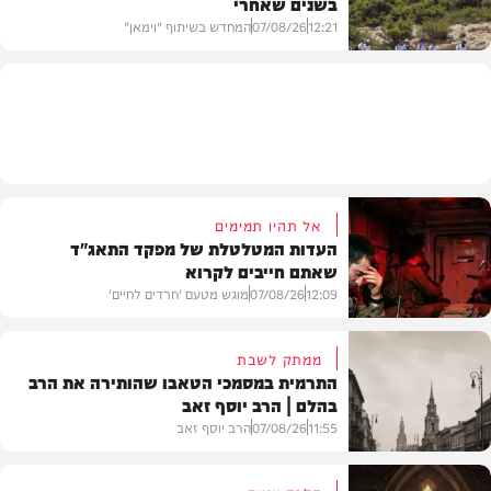
בשנים שאחרי
חרדים
12:21
07/08/26
המחדש בשיתוף "וימאן"
וידאו
אל תהיו תמימים
העדות המטלטלת של מפקד התאג"ד
שאתם חייבים לקרוא
12:09
07/08/26
מוגש מטעם 'חרדים לחיים'
ממתק לשבת
התרמית במסמכי הטאבו שהותירה את הרב
בהלם | הרב יוסף זאב
דעות
11:55
07/08/26
הרב יוסף זאב