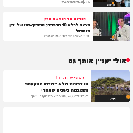
איצקוביץ'
06/08/26
21:40
חדשות
הגרלה על חופשת ענק
הצצה לכלא 10 מבפנים: הפודקאסט של 'בין
הזמנים'
יוסי פלד ויצחק מושקוביץ
06/08/26
20:00
VOD
אולי יעניין אותך גם
כשהאש בוערת!
הזיכרונות שלא יישכחו מהקעמפ
והתובנות בשנים שאחרי
12:21
07/08/26
המחדש בשיתוף "וימאן"
וידאו