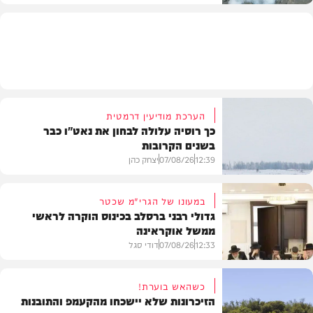
בעולם
הערכת מודיעין דרמטית
כך רוסיה עלולה לבחון את נאט"ו כבר
בשנים הקרובות
12:39
07/08/26
יצחק כהן
במעונו של הגרי"מ שכטר
גדולי רבני ברסלב בכינוס הוקרה לראשי
ממשל אוקראינה
בעולם
12:33
07/08/26
דודי סגל
כשהאש בוערת!
הזיכרונות שלא יישכחו מהקעמפ והתובנות