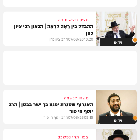
מציון תצא תורה
ההבדל בין רָאָה לרְאֵה | הגאון רבי ציון
כהן
10:20
07/08/26
הרב ציון כהן
וידאו
משהו לנשמה
האגרוף שסגרת יפגע בך ישר בבטן | הרב
יוסף חי פור
09:15
07/08/26
הרב יוסף חי פור
וידאו
צפו ותחי נפשכם