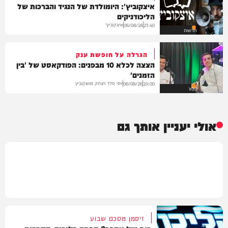
איצקוביץ': היומולדת של הנגיד והברכות של
הליכודניקים
איצקוביץ'
06/08/26
21:40
חדשות
הגרלה על חופשת ענק
הצצה לכלא 10 מבפנים: הפודקאסט של 'בין
הזמנים'
יוסי פלד ויצחק מושקוביץ
06/08/26
20:00
VOD
אולי יעניין אותך גם
זיסמן מסכם שבוע