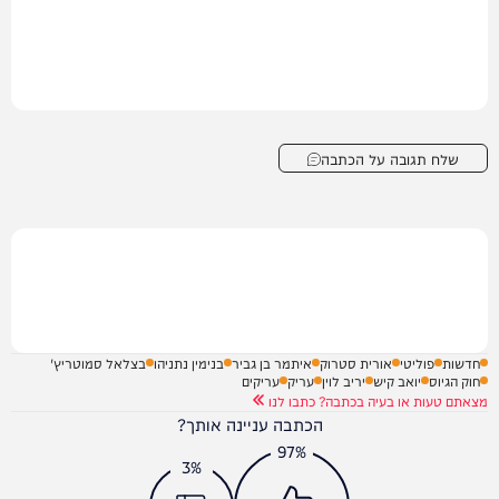
שלח תגובה על הכתבה
חדשות
פוליטי
אורית סטרוק
איתמר בן גביר
בנימין נתניהו
בצלאל סמוטריץ'
חוק הגיוס
יואב קיש
יריב לוין
עריק
עריקים
מצאתם טעות או בעיה בכתבה? כתבו לנו
הכתבה עניינה אותך?
97%
3%