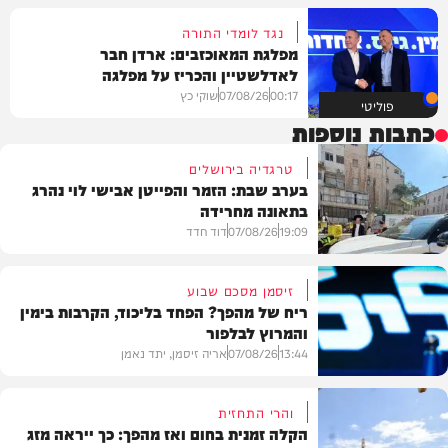
נגד לומדי התורה
מפלגת המאוכזבים: ארדן חבר
לאדלשטיין והכריז על מפלגה
00:17
07/08/26
שוקי כץ
פוליטי
כתבות נוספות
טרגדיה בירושלים
בערב שבת: הזמר והפייטן אבישי לוי נהרג
בתאונה מחרידה
19:09
07/08/26
דוד חדד
זיסמן מסכם שבוע
ריח של מהפך? הפחד בליכוד, הקרבות בימין
והמרוץ לבלפור
בארץ
13:44
07/08/26
אריה זיסמן, יתד נאמן
והרי התחזית
הקלה זמנית בחום ואז מהפך: כך ייראה מזג