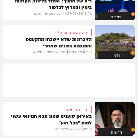
ריח של מהפך? הפחד בליכוד, הקרבות
בימין והמרוץ לבלפור
13:44
07/08/26
אריה זיסמן, יתד נאמן
פוליטי
כשהאש בוערת!
הזיכרונות שלא יישכחו מהקעמפ
והתובנות בשנים שאחרי
12:21
07/08/26
המחדש בשיתוף "וימאן"
וידאו
דיווח דרמטי
באיראן טוענים שמוג'תבא חמינאי עשוי
למות "בכל רגע"
08:31
07/08/26
יצחק כהן
חדשות