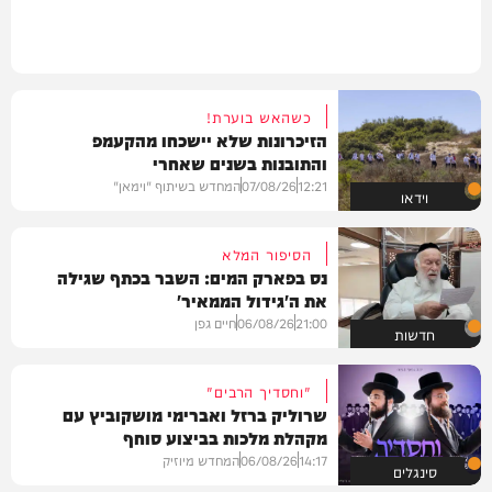
כשהאש בוערת!
הזיכרונות שלא יישכחו מהקעמפ
והתובנות בשנים שאחרי
12:21
07/08/26
המחדש בשיתוף "וימאן"
וידאו
הסיפור המלא
נס בפארק המים: השבר בכתף שגילה
את ה'גידול הממאיר'
21:00
06/08/26
חיים גפן
חדשות
"וחסדיך הרבים"
שרוליק ברזל ואברימי מושקוביץ עם
מקהלת מלכות בביצוע סוחף
14:17
06/08/26
המחדש מיוזיק
סינגלים