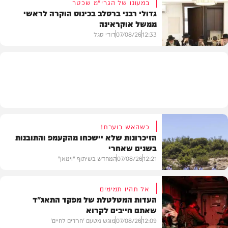
במעונו של הגרי"מ שכטר
גדולי רבני ברסלב בכינוס הוקרה לראשי
ממשל אוקראינה
בעולם
12:33
07/08/26
דודי סגל
חרדים
כשהאש בוערת!
הזיכרונות שלא יישכחו מהקעמפ והתובנות
בשנים שאחרי
12:21
07/08/26
המחדש בשיתוף "וימאן"
אל תהיו תמימים
העדות המטלטלת של מפקד התאג"ד
שאתם חייבים לקרוא
וידאו
12:09
07/08/26
מוגש מטעם 'חרדים לחיים'