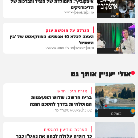
איצקוביץ': היומולדת של הנגיד והברכות של
הליכודניקים
איצקוביץ'
06/08/26
21:40
חדשות
הגרלה על חופשת ענק
הצצה לכלא 10 מבפנים: הפודקאסט של 'בין
הזמנים'
יוסי פלד ויצחק מושקוביץ
06/08/26
20:00
VOD
אולי יעניין אותך גם
מזרח תיכון חדש
ברית חדשה: שלוש המעצמות
המוסלמיות בדרך להסכם הגנה
13:02
07/08/26
יצחק כהן
בעולם
הערכת מודיעין דרמטית
כך רוסיה עלולה לבחון את נאט"ו כבר