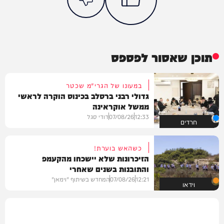
תוכן שאסור לפספס
במעונו של הגרי"מ שכטר
גדולי רבני ברסלב בכינוס הוקרה לראשי
ממשל אוקראינה
12:33
07/08/26
דודי סגל
חרדים
כשהאש בוערת!
הזיכרונות שלא יישכחו מהקעמפ
והתובנות בשנים שאחרי
12:21
07/08/26
המחדש בשיתוף "וימאן"
וידאו