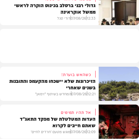
גדולי רבני ברסלב בכינוס הוקרה לראשי
ממשל אוקראינה
בעולם
12:33
07/08/26
דודי סגל
חרדים
כשהאש בוערת!
הזיכרונות שלא יישכחו מהקעמפ והתובנות
בשנים שאחרי
12:21
07/08/26
המחדש בשיתוף "וימאן"
אל תהיו תמימים
העדות המטלטלת של מפקד התאג"ד
שאתם חייבים לקרוא
וידאו
12:09
07/08/26
מוגש מטעם 'חרדים לחיים'