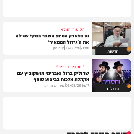
הסיפור המלא
נס בפארק המים: השבר בכתף שגילה
את ה'גידול הממאיר'
21:00
06/08/26
חיים גפן
חדשות
"וחסדיך הרבים"
שרוליק ברזל ואברימי מושקוביץ עם
מקהלת מלכות בביצוע סוחף
14:17
06/08/26
המחדש מיוזיק
סינגלים
הוסף תגובה לכתבה