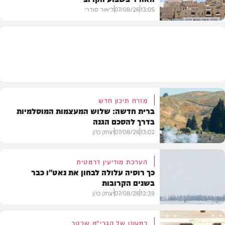
13:05
07/08/26
ליאור סודרי
מזג האוויר
מזרח תיכון חדש
ברית חדשה: שלוש המעצמות המוסלמיות
בדרך להסכם הגנה
13:02
07/08/26
יצחק כהן
הערכת מודיעין דרמטית
כך רוסיה עלולה לבחון את נאט"ו כבר
בשנים הקרובות
בעולם
12:39
07/08/26
יצחק כהן
במעונו של הגרי"מ שכטר