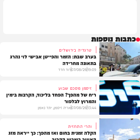
כתבות נוספות
טרגדיה בירושלים
בערב שבת: הזמר והפייטן אבישי לוי נהרג
בתאונה מחרידה
19:09
07/08/26
דוד חדד
זיסמן מסכם שבוע
ריח של מהפך? הפחד בליכוד, הקרבות בימין
והמרוץ לבלפור
בארץ
13:44
07/08/26
אריה זיסמן, יתד נאמן
והרי התחזית
הקלה זמנית בחום ואז מהפך: כך ייראה מזג
האוויר בשבוע הקרוב
פוליטי