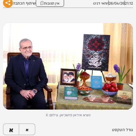
שיתוף הכתבה
21:12
26/04/26
יוחאי דנינו
אין תגובות
נשיא איראן פזשכיאן. צילום: X
א
גודל הטקסט
א