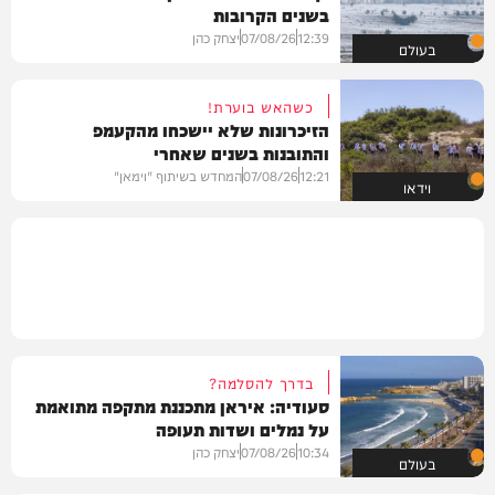
בשנים הקרובות
12:39
07/08/26
יצחק כהן
בעולם
כשהאש בוערת!
הזיכרונות שלא יישכחו מהקעמפ
והתובנות בשנים שאחרי
12:21
07/08/26
המחדש בשיתוף "וימאן"
וידאו
בדרך להסלמה?
סעודיה: איראן מתכננת מתקפה מתואמת
על נמלים ושדות תעופה
10:34
07/08/26
יצחק כהן
בעולם