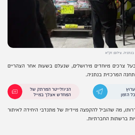
לום: זק"א
 הסתיימה הערב בנס גלוי: ילד בן 9 בעל צרכים מיוחדים מירושלים, שנעלם בשעות אחר הצהריים
מרכזית בנתניה.
הניוזלייטר המרתק של
המחדש אצלך במייל
ח במוקד זק"א 1220 על היעדרותו, מה שהוביל להקפצה מיידית של מתנדבי היחידה לאיתור