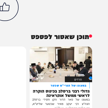
חרדים
בארץ
חדשות
זק"א
נעדר
נתניה
הכתבה עניינה א
98%
תוכן שאסור לפספס