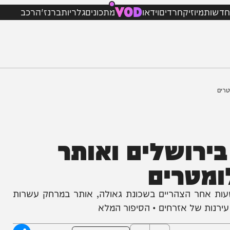
VOD
מיוזיק
חרדים
וידאו
מתכונים
גלריות
ברנז'ה
רכב
נעלם בירושלים ואותר
טרים
ות אחר הצהריים בשכונת גאולה, אותר במרחק עשרות
 של אזרחים • הסיפור המלא