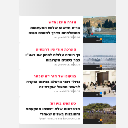
22:32
בהמשך להחייאה שבוצעה בבני ברק: הציבור
מתבקש להתפלל עבור הפעוט צבי בן שיינא
לרפואה שלמה
מזרח תיכון חדש
ברית חדשה: שלוש המעצמות
21:32
המוסלמיות בדרך להסכם הגנה
בין הזמנים: שלושה בחורי ישיבות חולצו
13:02
07/08/26
יצחק כהן
בעולם
מהכינרת לאחר שנסחפו לעומק האגם, בחוף
בלתי מוכרז כשהם על גבי אביזר ציפה.
הערכת מודיעין דרמטית
כך רוסיה עלולה לבחון את נאט"ו
כבר בשנים הקרובות
12:39
07/08/26
יצחק כהן
בעולם
21:31
בני ברק: חובשים ופראמדיקים של ארגון הצלה
במעונו של הגרי"מ שכטר
מבצעים פעולות החייאה על תינוק כבן שנה וחצי
גדולי רבני ברסלב בכינוס הוקרה
לאחר שנחנק משקית.
לראשי ממשל אוקראינה
12:33
07/08/26
דודי סגל
חרדים
כשהאש בוערת!
19:03