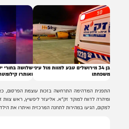
עדרים שהחלו בסריקות נרחבות ובפעולות איתור דיגיטליות בר
באותו נושא
בן 34 מירושלים טבע למוות מול עיני
שלושה בחורי ישיבה נ
שפחתו
ואותרו קילומטרים מה
תפנית המדהימה התרחשה בזכות עוצמת הפרסום, כאשר איש
מיהרה לדווח למוקד זק"א. אליעזר ליפשיץ, ראש צוות זק"א בנת