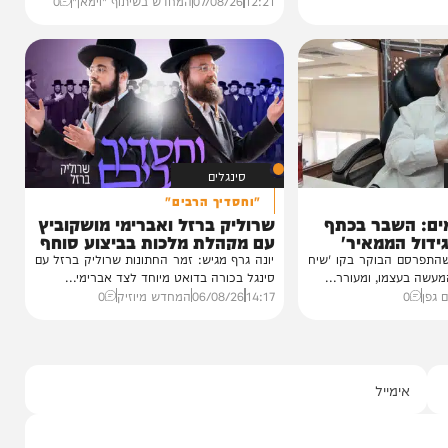
וידאו
כשהאש בוערת!
הזיכרונות שלא יישכחו מהקעמפ
והתובנות בשנים שאחרי
במשך שנים הוא היה מלא בגעגוע לקעמפ שבו
השתתף במשך שנים. הוא זכר איפה...
12:21
07/08/26
המחדש בשיתוף "וימאן"
0
סינגלים
"וחסדיך הרבים"
שבר בכתף
שרוליק ברזל ואברימי מושקוביץ
ממאיר'
עם מקהלת מלכות בביצוע סוחף
הבוקר בקו 'שיח
יונה גרף מגיש: זמר החתונות שרוליק ברזל עם
מו, ומעורר...
סינגל בכורה בדואט מיוחד לצד אברימי...