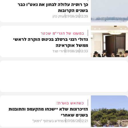
כך רוסיה עלולה לבחון את נאט"ו כבר
בשנים הקרובות
בעולם
12:39
07/08/26
יצחק כהן
במעונו של הגרי"מ שכטר
גדולי רבני ברסלב בכינוס הוקרה לראשי
ממשל אוקראינה
בעולם
12:33
07/08/26
דודי סגל
חרדים
כשהאש בוערת!
הזיכרונות שלא יישכחו מהקעמפ והתובנות
בשנים שאחרי
12:21
07/08/26
המחדש בשיתוף "וימאן"