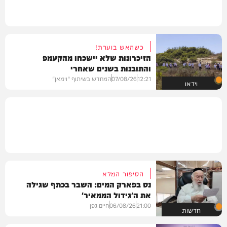
כשהאש בוערת!
הזיכרונות שלא יישכחו מהקעמפ
והתובנות בשנים שאחרי
12:21
07/08/26
המחדש בשיתוף "וימאן"
וידאו
הסיפור המלא
נס בפארק המים: השבר בכתף שגילה
את ה'גידול הממאיר'
21:00
06/08/26
חיים גפן
חדשות