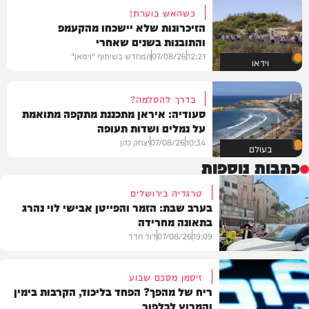
כשהאש בוערת!
הזיכרונות שלא יישכחו מהקעמפ
והתובנות בשנים שאחרי
12:21
07/08/26
המחדש בשיתוף "וימאן"
וידאו
בדרך להסלמה?
סעודיה: איראן מתכננת מתקפה מתואמת
על נמלים ושדות תעופה
10:34
07/08/26
יצחק כהן
בעולם
כתבות נוספות
טרגדיה בירושלים
בערב שבת: הזמר והפייטן אבישי לוי נהרג
בתאונה מחרידה
19:09
07/08/26
דוד חדד
זיסמן מסכם שבוע
ריח של מהפך? הפחד בליכוד, הקרבות בימין
והמרוץ לבלפור
בארץ