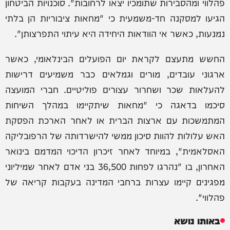
פהלווי ומהסבירות שתומכיו יצאו לרחובות". סוכנויות הביטחון
הגיעו למסקנה חד-משמעית כי "מחאות ציבוריות הן בלתי
נמנעות, כאשר אי הוודאות היחידה היא עיתוי התפרצותן".
החשש מתעצם לקראת יום הפועלים הבינלאומי, כאשר
ארגוני עובדים, מורים וגמלאים כבר משמיעים דרישות
להעלאות שכר ושחרור עצורים פוליטיים. חברי המועצה
סיכמו בדאגה כי "מחאות שיתקיימו במהלך השיחות
המתמשכות עם ארצות הברית או לאחר הארכת הפסקת
האש עלולות להוות סיכון ממשי להישרדותה של הרפובליקה
האסלאמית", במיוחד לאחר זיכרון הדיכוי המדמם בינואר
האחרון, בו "נהרגו לפחות 36,500 בני אדם לאחר שמיליוני
מפגינים קיימו עצרות ברחבי המדינה בעקבות קריאה של
פהלווי".
באותו נושא