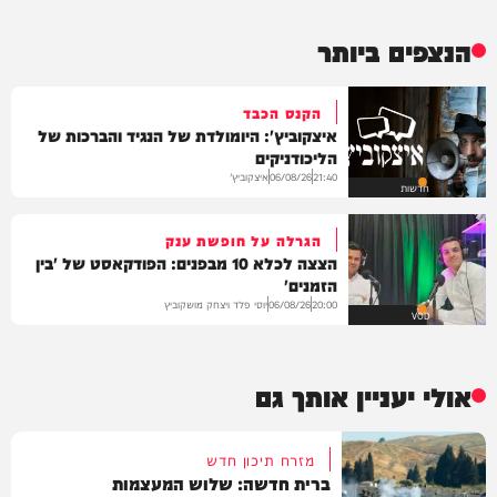
הנצפים ביותר
הקנס הכבד
איצקוביץ': היומולדת של הנגיד והברכות של
הליכודניקים
איצקוביץ'
06/08/26
21:40
חדשות
הגרלה על חופשת ענק
הצצה לכלא 10 מבפנים: הפודקאסט של 'בין
הזמנים'
יוסי פלד ויצחק מושקוביץ
06/08/26
20:00
VOD
אולי יעניין אותך גם
מזרח תיכון חדש
ברית חדשה: שלוש המעצמות