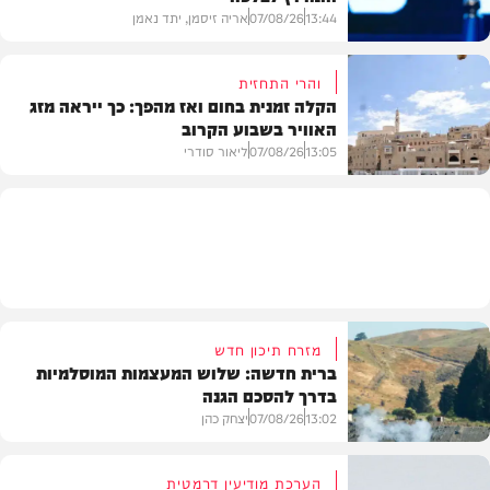
13:44
07/08/26
אריה זיסמן, יתד נאמן
והרי התחזית
הקלה זמנית בחום ואז מהפך: כך ייראה מזג
האוויר בשבוע הקרוב
פוליטי
13:05
07/08/26
ליאור סודרי
מזג האוויר
מזרח תיכון חדש
ברית חדשה: שלוש המעצמות המוסלמיות
בדרך להסכם הגנה
13:02
07/08/26
יצחק כהן
הערכת מודיעין דרמטית