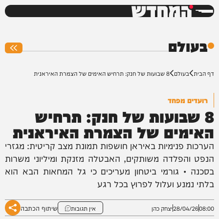
המחדש
0%
בעולם
דף הבית
בעולם
8 שבועות של חנק: תרחיש האימים של הצמרת האיראנית
רועדים מפחד
8 שבועות של חנק: תרחיש
האימים של הצמרת האיראנית
הערכות פנימיות באיראן חושפות תמונת מצב קריטית: מגזרי
הנפט והפלדה משותקים, האבטלה מזנקת ומיליוני משרות
בסכנה • גורמי ביטחון מעריכים כי גל המחאות הבא הוא
בלתי נמנע ועלול לפרוץ בכל רגע
שיתוף הכתבה
08:00
28/04/26
יצחק כהן
אין תגובות