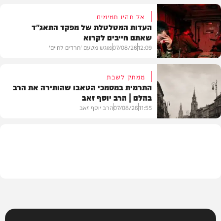
אל תהיו תמימים
העדות המטלטלת של מפקד התאג"ד
שאתם חייבים לקרוא
וידאו
12:09
07/08/26
מוגש מטעם 'חרדים לחיים'
ממתק לשבת
התרמית במסמכי הטאבו שהותירה את הרב
בהלם | הרב יוסף זאב
דעות
11:55
07/08/26
הרב יוסף זאב
בית המדרש