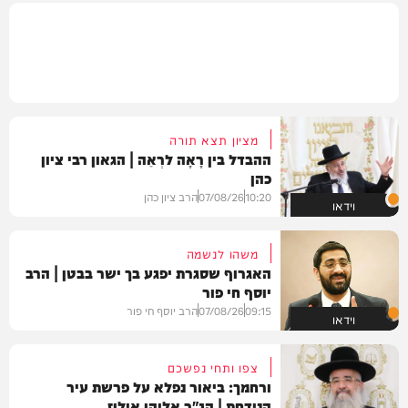
מציון תצא תורה
ההבדל בין רָאָה לרְאֵה | הגאון רבי ציון
כהן
10:20
07/08/26
הרב ציון כהן
וידאו
משהו לנשמה
האגרוף שסגרת יפגע בך ישר בבטן | הרב
יוסף חי פור
09:15
07/08/26
הרב יוסף חי פור
וידאו
צפו ותחי נפשכם
ורחמך: ביאור נפלא על פרשת עיר
הנידחת | הג"ר אליהו אילוז