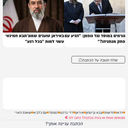
גורמים במוסד נגד גופמן: "הגיע עם
באיראן טוענים שמוג'תבא חמינאי
פתק מנתניהו?"
עשוי למות "בכל רגע"
שלח תגובה על הכתבה
וידאו
חדשות
צבא וביטחון
איראן
דדי ברנע
המוסד
עם כלביא
שאגת הארי
מצאתם טעות או בעיה בכתבה? כתבו לנו
הכתבה עניינה אותך?