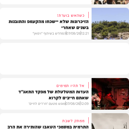
כשהאש בוערת!
הזיכרונות שלא יישכחו מהקעמפ והתובנות
בשנים שאחרי
חרדים
12:21
07/08/26
המחדש בשיתוף "וימאן"
וידאו
אל תהיו תמימים
העדות המטלטלת של מפקד התאג"ד
שאתם חייבים לקרוא
12:09
07/08/26
מוגש מטעם 'חרדים לחיים'
ממתק לשבת
התרמית במסמכי הטאבו שהותירה את הרב