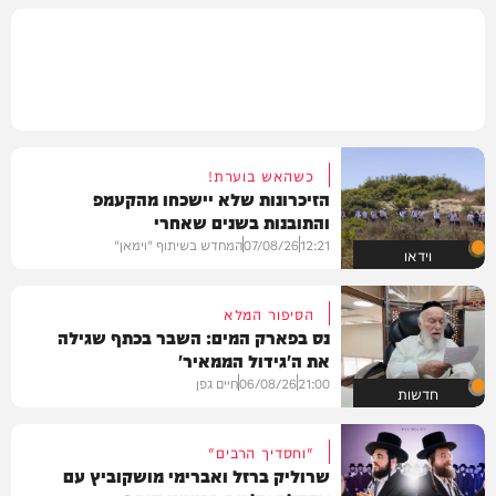
כשהאש בוערת!
הזיכרונות שלא יישכחו מהקעמפ
והתובנות בשנים שאחרי
12:21
07/08/26
המחדש בשיתוף "וימאן"
וידאו
הסיפור המלא
נס בפארק המים: השבר בכתף שגילה
את ה'גידול הממאיר'
21:00
06/08/26
חיים גפן
חדשות
"וחסדיך הרבים"
שרוליק ברזל ואברימי מושקוביץ עם