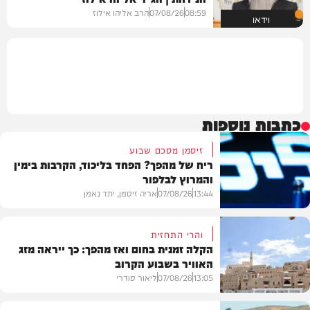
08:59
07/08/26
הרב אליהו אילוז
וידאו
כתבות נוספות
זיסמן מסכם שבוע
ריח של מהפך? הפחד בליכוד, הקרבות בימין
והמרוץ לבלפור
13:44
07/08/26
אריה זיסמן, יתד נאמן
והרי התחזית
הקלה זמנית בחום ואז מהפך: כך ייראה מזג
האוויר בשבוע הקרוב
פוליטי
13:05
07/08/26
ליאור סודרי