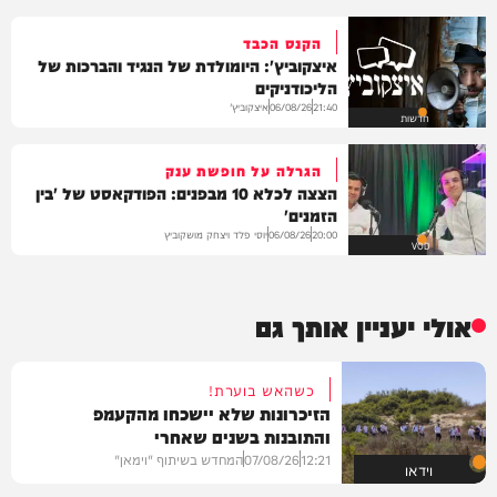
הקנס הכבד
איצקוביץ': היומולדת של הנגיד והברכות של
הליכודניקים
איצקוביץ'
06/08/26
21:40
חדשות
הגרלה על חופשת ענק
הצצה לכלא 10 מבפנים: הפודקאסט של 'בין
הזמנים'
יוסי פלד ויצחק מושקוביץ
06/08/26
20:00
VOD
אולי יעניין אותך גם
כשהאש בוערת!
הזיכרונות שלא יישכחו מהקעמפ
והתובנות בשנים שאחרי
12:21
07/08/26
המחדש בשיתוף "וימאן"
וידאו