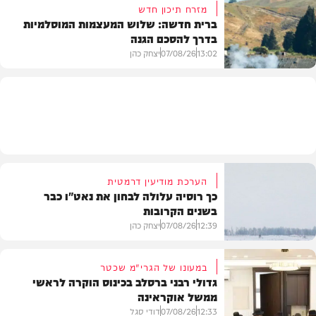
מזרח תיכון חדש
ברית חדשה: שלוש המעצמות המוסלמיות
בדרך להסכם הגנה
מזג האוויר
13:02
07/08/26
יצחק כהן
בעולם
הערכת מודיעין דרמטית
כך רוסיה עלולה לבחון את נאט"ו כבר
בשנים הקרובות
12:39
07/08/26
יצחק כהן
במעונו של הגרי"מ שכטר
גדולי רבני ברסלב בכינוס הוקרה לראשי
ממשל אוקראינה
בעולם
12:33
07/08/26
דודי סגל