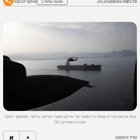
שיתוף הכתבה
12:39
28/04/26
יצחק כהן
תגובה אחת
צבא ארצות הברית מפקח על המצור נגד איראן במוצרי הורמוז. צילום - סנטקום - פיקוד
המרכז האמריקני (2)
א
גודל הטקסט
א