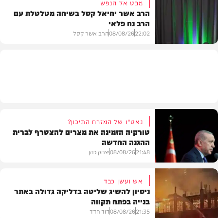
מבט אל הנפש
הרב אשר יחיאל קסל בשיחה מטלטלת עם
הרב נח פלאי
וידאו
22:02
08/08/26
הרב אשר קסל
חדשות
נאט"ו של המזרח התיכון?
טורקיה הזמינה את מצרים להצטרף לברית
ההגנה החדשה
21:48
08/08/26
יצחק כהן
אש ועשן כבד
ניסיון להשיג שליטה בדליקה גדולה באתר
בנייה בפתח תקווה
חדשות
21:35
08/08/26
דוד חדד