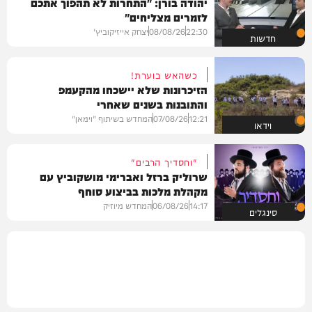
יהודה בורן: "התחרות לא תהפוך אתכם
לזמרים מצליחים"
22:30
08/08/26
יצחק אייזיקוביץ'
חדשות
כשהאש בוערת!
הזיכרונות שלא יישכחו מהקעמפ
והתובנות בשנים שאחרי
12:21
07/08/26
המחדש בשיתוף "וימאן"
וידאו
"וחסדיך הרבים"
שרוליק ברזל ואברימי מושקוביץ עם
מקהלת מלכות בביצוע סוחף
14:17
06/08/26
המחדש מיוזיק
סינגלים