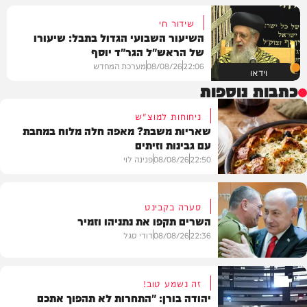
שידור חי
השיעור השבועי הגדול בתבל: שיעורו
של הראש"ל הגר"ד יוסף
22:06
08/08/26
מערכת המחדש
וידאו
כתבות נוספות
ניחוחות למוצ"ש
שאריות משבת? מאפה חלה מלוח במחבת
עם גבינות וזיתים
22:50
08/08/26
פנינה לוי
סערה בקבינט
השרים תקפו את נתניהו וזמיר
מתכונים
22:36
08/08/26
דודי סגל
זה נשמע טוב!
יהודה בורן: "התחרות לא תהפוך אתכם