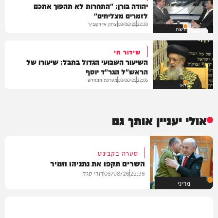
יהודה בורן: "התחרות לא תהפוך אתכם
לזמרים מצליחים"
יצחק אייזיקוביץ'
08/08/26
22:30
חדשות
שידור חי
השיעור השבועי הגדול בתבל: שיעורו של
הראש"ל הגר"ד יוסף
מערכת המחדש
08/08/26
22:06
וידאו
אולי יעניין אותך גם
סערה בקבינט
השרים תקפו את נתניהו וזמיר
22:36
08/08/26
דודי סגל
מדיני