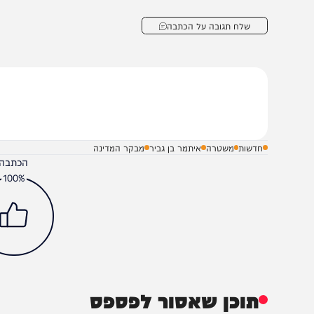
תניהו מודיע לבג"ץ: "בן גביר נבחר
יאיר גולן משתלח: "הצ
דין לא אפטר אותו"
חסר השכלה ויכולת פי
שלח תגובה על הכתבה
חדשות
משטרה
איתמר בן גביר
מבקר המדינה
הכתבה עניינה א
100%