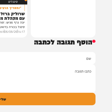
סינגלים
"וחסדיך הרבים"
שרוליק ברזל ואברימ
עם מקהלת מלכות בב
יונה גרף מגיש: זמר החתונות
סינגל בכורה בדואט מיוחד לצ
14:17
06/08/26
המחדש מיוזי
הוסף תגובה לכתבה
ם
אימיי