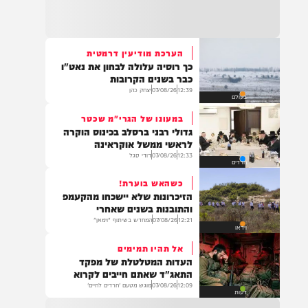
21:32
בין הזמנים: שלושה בחורי ישיבות חולצו
מהכינרת לאחר שנסחפו לעומק האגם, בחוף
בלתי מוכרז כשהם על גבי אביזר ציפה.
הערכת מודיעין דרמטית
כך רוסיה עלולה לבחון את נאט"ו
21:31
כבר בשנים הקרובות
בני ברק: חובשים ופראמדיקים של ארגון הצלה
12:39
07/08/26
יצחק כהן
בעולם
מבצעים פעולות החייאה על תינוק כבן שנה וחצי
לאחר שנחנק משקית.
במעונו של הגרי"מ שכטר
גדולי רבני ברסלב בכינוס הוקרה
לראשי ממשל אוקראינה
12:33
07/08/26
דודי סגל
חרדים
19:03
בד"ה: נקבע מותה של הפעוטה שטבעה בבריכה
כשהאש בוערת!
באשקלון
הזיכרונות שלא יישכחו מהקעמפ
והתובנות בשנים שאחרי
12:21
07/08/26
המחדש בשיתוף "וימאן"
וידאו
אל תהיו תמימים
18:06