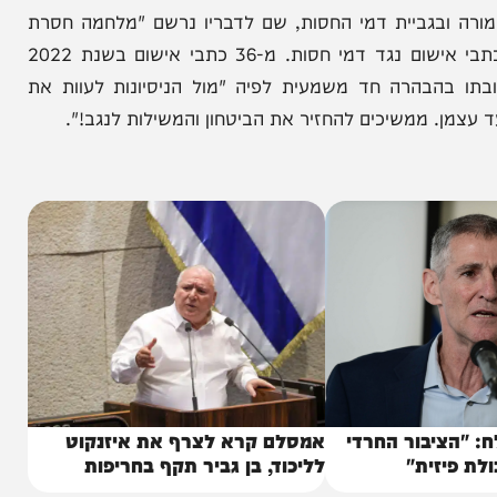
הניוזלייטר המרתק של
המחדש אצלך במייל
גביית דמי החסות, שם לדבריו נרשם "מלחמה חסרת
פשרות בפרוטקשן: זינוק של 317% באכיפה ובהגשת כתבי אישום נגד דמי חסות. מ-36 כתבי אישום בשנת 2022
 בהבהרה חד משמעית לפיה "מול הניסיונות לעוות את
ממשיכים להחזיר את הביטחון והמשילות לנגב!".