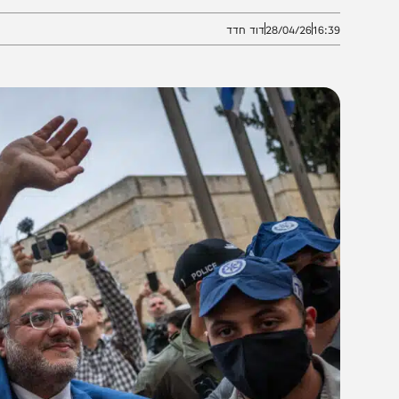
צמן”.
16:3
28/04/26
דוד חדד