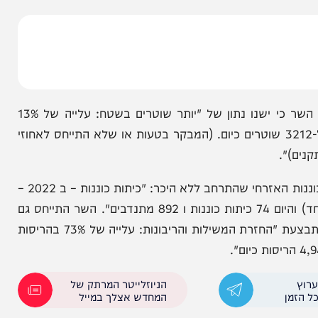
 נתונים המעידים לשיטתו על שינוי משמעותי במצב
לחימוש אזרחים: "מחזירים את הביטחון האישי: עלייה
בנוגע לכוח האדם המשטרתי בדרום, מדגישים בלשכת השר כי ישנו נתון של "יותר שוטרים בשטח: עלייה של 13%
מספר השוטרים במחוז דרום. מ-2,782 בשנת 2022 ל-3212 שוטרים כיום. (המבקר בטעות או שלא התייחס לאחוזי
עוד מצביעים במשרד לביטחון לאומי על הקמת מערך הכוננות האזרחי שהתרחב ללא היכר: "כיתות כוננות – ב 2022 –
2 כיתות כוננות רק בלהבים ומיתר עם 23 מתנדבים (ביחד) והיום 74 כיתות כוננות ו 892 מתנדבים". השר התייחס גם
לסוגיית האכיפה וההרתעה מול המגזר הבדואי וציין כי מתבצעת "החזרת המשילות והריבונות: עלייה של 73% בהריסות