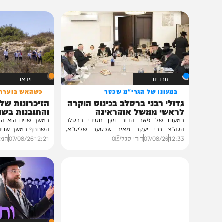
תוכן שאסור לפספס
חרדים
וידאו
במעונו של הגרי"מ שכטר
כשהאש בוערת!
גדולי רבני ברסלב בכינוס הוקרה
הזיכרונות שלא ייש
לראשי ממשל אוקראינה
והתובנות בשנים שא
במעונו של פאר הדור וזקן חסידי ברסלב
במשך שנים הוא היה מלא בג
הגה"צ רבי יעקב מאיר שכטער שליט"א,
השתתף במשך שנים. הוא זכר 
ובהשתתפות...
12:33
07/08/26
דודי סגל
0
12:21
07/08/26
המחדש בשיתו