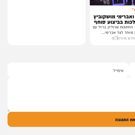
י מושקוביץ
יצוע סוחף
 שרוליק ברזל עם
ד אברימי...
ק
0
ל