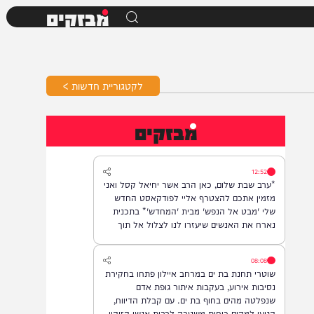
מבזקים
לקטגוריית חדשות >
מבזקים
12:52
*ערב שבת שלום, כאן הרב אשר יחיאל קסל ואני
מזמין אתכם להצטרף אליי לפודקאסט החדש
שלי 'מבט אל הנפש' מבית 'המחדש'* בתכנית
נארח את האנשים שיעזרו לנו לצלול אל תוך
נבכי הנפש, לגלות את הסודות ואת כל מה
שטמון בה. *והשבוע: היועץ ואיש החינוך, הרב
08:08
נח פלאי*. מתי? *תכנית הבכורה תשודר אי"ה
שוטרי תחנת בת ים במרחב איילון פתחו בחקירת
במוצ"ש, בשעה 22:00* *חפשו בגוגל: המחדש*
נסיבות אירוע, בעקבות איתור גופת אדם
ובואו לצפות בנו!