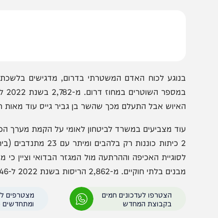
ל המהפכה שמוביל השר בן גביר בנגב". השר הציג שורה של
ביטחוני והמשילותי באזור, וציין בראש ובראשונה את המאמץ 
נשק החוקיים בידי אזרחים מיומנים. מ-17,622 בשנת 2022 ל-52,000 כיום".
ב
איוש אבל התעלם מכך שהשר בן גביר גייס עוד מאות תקנים)".
ים בלתי חוקיים. מ-2,862 הריסות בשנת 2022 ל-4,946 הריסות כיום".