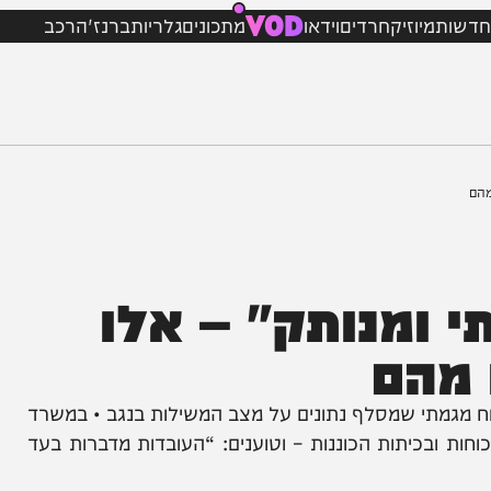
VOD
מיוזיק
חרדים
וידאו
מתכונים
גלריות
ברנז'ה
רכב
מנותק" – אלו
הם
מתי שמסלף נתונים על מצב המשילות בנגב • במשרד
ובכיתות הכוננות – וטוענים: “העובדות מדברות בעד