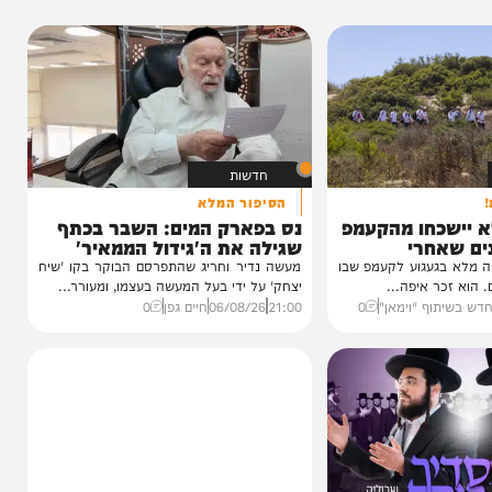
חדשות
הסיפור המלא
כחו מהקעמפ
נס בפארק המים: השבר בכתף
חרי
שגילה את ה'גידול הממאיר'
עגוע לקעמפ שבו
מעשה נדיר וחריג שהתפרסם הבוקר בקו 'שיח
איפה...
יצחק' על ידי בעל המעשה בעצמו, ומעורר...
ף "וימאן"
0
21:00
06/08/26
חיים גפן
0