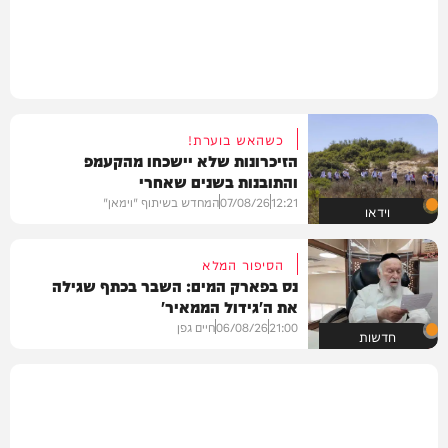
כשהאש בוערת!
הזיכרונות שלא יישכחו מהקעמפ
והתובנות בשנים שאחרי
12:21
07/08/26
המחדש בשיתוף "וימאן"
וידאו
הסיפור המלא
נס בפארק המים: השבר בכתף שגילה
את ה'גידול הממאיר'
21:00
06/08/26
חיים גפן
חדשות