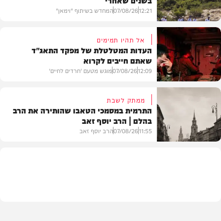
12:21
07/08/26
המחדש בשיתוף "וימאן"
אל תהיו תמימים
העדות המטלטלת של מפקד התאג"ד
שאתם חייבים לקרוא
וידאו
12:09
07/08/26
מוגש מטעם 'חרדים לחיים'
ממתק לשבת
התרמית במסמכי הטאבו שהותירה את הרב
בהלם | הרב יוסף זאב
דעות
11:55
07/08/26
הרב יוסף זאב
בית המדרש