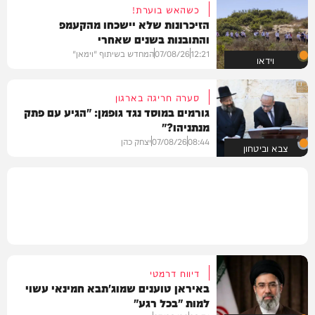
כשהאש בוערת!
הזיכרונות שלא יישכחו מהקעמפ
והתובנות בשנים שאחרי
12:21
07/08/26
המחדש בשיתוף "וימאן"
וידאו
סערה חריגה בארגון
גורמים במוסד נגד גופמן: "הגיע עם פתק
מנתניהו?"
08:44
07/08/26
יצחק כהן
צבא וביטחון
דיווח דרמטי
באיראן טוענים שמוג'תבא חמינאי עשוי
למות "בכל רגע"