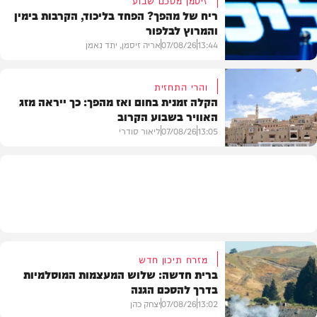
ריח של מהפך? הפחד בליכוד, הקרבות בימין
והמרוץ לבלפור
בארץ
13:44
07/08/26
אריה זיסמן, יתד נאמן
והרי התחזית
הקלה זמנית בחום ואז מהפך: כך ייראה מזג
האוויר בשבוע הקרוב
פוליטי
13:05
07/08/26
ליאור סודרי
מזג האוויר
מזרח תיכון חדש
ברית חדשה: שלוש המעצמות המוסלמיות
בדרך להסכם הגנה
13:02
07/08/26
יצחק כהן