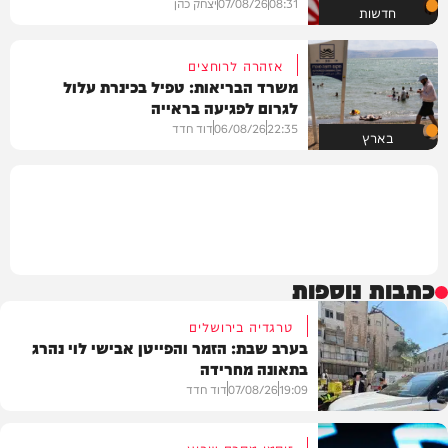
08:31
07/08/26
יצחק כהן
חדשות
אזהרה לרוחצים
משרד הבריאות: טפיל בכינרת עלול
לגרום לפגיעה בראייה
22:35
06/08/26
דוד חדד
בארץ
כתבות נוספות
טרגדיה בירושלים
בערב שבת: הזמר והפייטן אבישי לוי נהרג
בתאונה מחרידה
19:09
07/08/26
דוד חדד
זיסמן מסכם שבוע