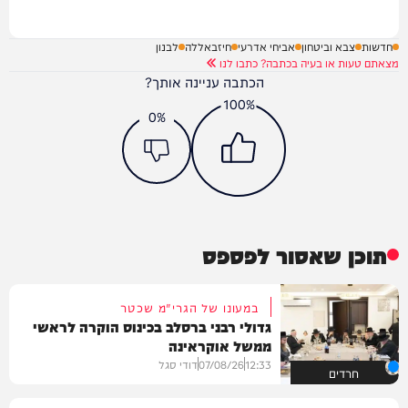
חדשות
צבא וביטחון
אביחי אדרעי
חיזבאללה
לבנון
מצאתם טעות או בעיה בכתבה? כתבו לנו
הכתבה עניינה אותך?
100%
0%
תוכן שאסור לפספס
במעונו של הגרי"מ שכטר
גדולי רבני ברסלב בכינוס הוקרה לראשי
ממשל אוקראינה
12:33
07/08/26
דודי סגל
חרדים