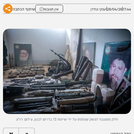
שיתוף הכתבה
17:44
28/04/26
יענקי גולדן
אין תגובות
חלק ממצבור הנשק שנתפס על ידי שייטת 13 בדרום לבנון. צילום: דו"צ
א
גודל הטקסט
א