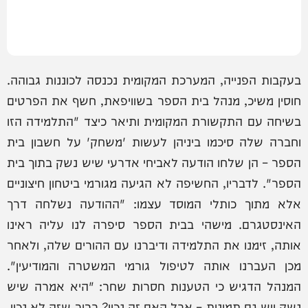
בעקבות הפנייה, המערכת המקומית נכנסה לכוננות גבוהה.
חוסין משיכ, מנהל בית הספר בשוויפאת, חשף את הפרטים
בשיחה עם התקשורת המקומית ותיאר כיצד "התלמידה הזו
וחברה שלה סיכמו ביניהן לעשות 'משחק' על חשבון בית
הספר – הן שלחו הודעה לאביחי אדרעי שיש נשק בתוך בית
הספר". לדבריו, החשיפה לא הגיעה מגורמי ביטחון חיצוניים
אלא מתוך כותלי המוסד עצמו: "ההודעה נשלחה דרך
האינסטגרם. מישהי בבית הספר סיפרה לנו עליה ראינו
אותה, זימנו את התלמידה ודיברנו עם ההורים שלה, ולאחר
מכן העברנו אותה לטיפול גורמי המשטרה והמודיעין".
המנהל הדגיש כי הטענות חסרות שחר: "היא אמרה שיש
נשק ויש גם תמונות – אבל האם זה נכון? ברור שזה לא נכון.