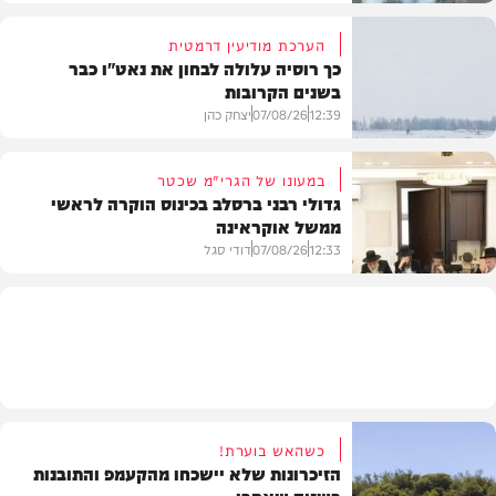
הערכת מודיעין דרמטית
כך רוסיה עלולה לבחון את נאט"ו כבר
בשנים הקרובות
בעולם
12:39
07/08/26
יצחק כהן
במעונו של הגרי"מ שכטר
גדולי רבני ברסלב בכינוס הוקרה לראשי
ממשל אוקראינה
בעולם
12:33
07/08/26
דודי סגל
חרדים
כשהאש בוערת!
הזיכרונות שלא יישכחו מהקעמפ והתובנות
בשנים שאחרי