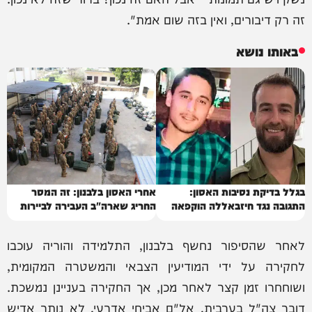
זה רק דיבורים, ואין בזה שום אמת".
באותו נושא
בגלל בדיקת נסיבות האסון:
אחרי האסון בלבנון: זה המסר
התגובה נגד חיזבאללה הוקפאה
החריג שארה"ב העבירה לביירות
לאחר שהסיפור נחשף בלבנון, התלמידה והוריה עוכבו
לחקירה על ידי המודיעין הצבאי והמשטרה המקומית,
ושוחחרו זמן קצר לאחר מכן, אך החקירה בעניינן נמשכת.
דובר צה"ל בערבית, אל"ם אביחי אדרעי, לא נותר אדיש