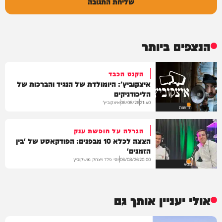
שליחת התגובה
הנצפים ביותר
הקנס הכבד
איצקוביץ': היומולדת של הנגיד והברכות של
הליכודניקים
איצקוביץ'
06/08/26
21:40
חדשות
הגרלה על חופשת ענק
הצצה לכלא 10 מבפנים: הפודקאסט של 'בין
הזמנים'
יוסי פלד ויצחק מושקוביץ
06/08/26
20:00
VOD
אולי יעניין אותך גם