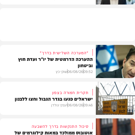
תוכן שיווקי
"המערכה השלישית בדרך"
ההערכה הדרמטית של יו"ר ועדת חוץ
וביטחון
09:52
06/08/26
שוקי כץ
תקרית חמורה בצפון
ישראלים פגעו בגדר הגבול וחצו ללבנון
חדשות
09:46
06/08/26
יענקי גולדן
סיכול התנקשות בדרך להשבעה
אוטובוס ממולכד במאות קילוגרמים של