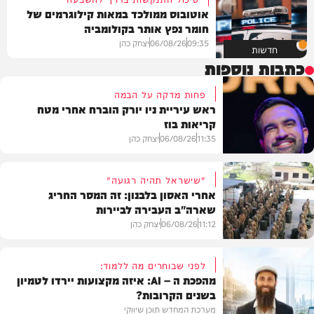
אוטובוס ממולכד במאות קילוגרמים של
חומר נפץ אותר בקולומביה
09:35
06/08/26
יצחק כהן
חדשות
כתבות נוספות
פחות מדקה על הבמה
ראש עיריית ניו יורק הוברח אחרי מטח
קריאות בוז
11:35
06/08/26
יצחק כהן
"שישראל תהיה רגועה"
אחרי האסון בלבנון: זה המסר החריג
שארה"ב העבירה לביירות
בעולם
11:12
06/08/26
יצחק כהן
לפני שבוחרים מה ללמוד:
מהפכת ה – AI: איזה מקצועות יירדו לטמיון
בשנים הקרובות?
מדיני
מערכת המחדש תוכן שיווקי