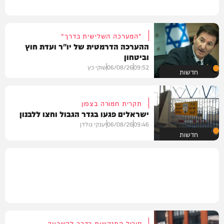
"המערכה השלישית בדרך"
ההערכה הדרמטית של יו"ר ועדת חוץ
וביטחון
09:52
06/08/26
שוקי כץ
חדשות
תקרית חמורה בצפון
ישראלים פגעו בגדר הגבול וחצו ללבנון
09:46
06/08/26
יענקי גולדן
חדשות
סיכול התנקשות בדרך להשבעה