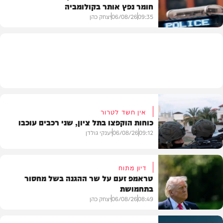
חומר נפץ אותר בקולומביה
חדשות
09:35
06/08/26
יצחק כהן
חדשות
אין חשד לטרור
כוחות הוקפצו בתל ציון, שני רכבים עוכבו
09:12
06/08/26
יענקי גולדן
דיון מתוח
טראמפ זעם על שר ההגנה בשל מחסור
בתחמושת
חדשות
08:49
06/08/26
יצחק כהן