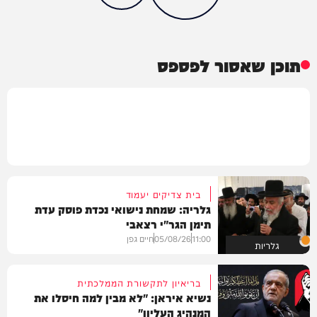
תוכן שאסור לפספס
בית צדיקים יעמוד
גלריה: שמחת נישואי נכדת פוסק עדת
תימן הגר"י רצאבי
11:00
05/08/26
חיים גפן
גלריות
בריאיון לתקשורת הממלכתית
נשיא איראן: "לא מבין למה חיסלו את
המנהיג העליון"