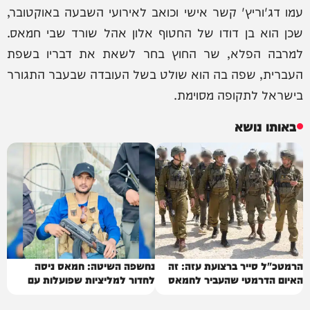
עמו דג'וריץ' קשר אישי וכואב לאירועי השבעה באוקטובר,
שכן הוא בן דודו של החטוף אלון אהל שורד שבי חמאס.
למרבה הפלא, שר החוץ בחר לשאת את דבריו בשפת
העברית, שפה בה הוא שולט בשל העובדה שבעבר התגורר
בישראל לתקופה מסוימת.
באותו נושא
הרמטכ"ל סייר ברצועת עזה: זה
נחשפה השיטה: חמאס ניסה
האיום הדרמטי שהעביר לחמאס
לחדור למליציות שפועלות עם
ישראל