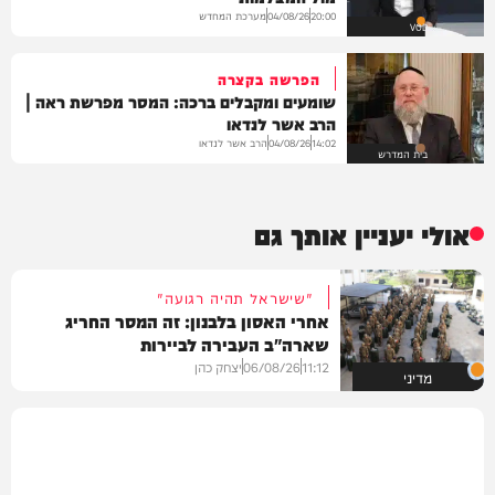
מערכת המחדש
04/08/26
20:00
VOD
הפרשה בקצרה
שומעים ומקבלים ברכה: המסר מפרשת ראה |
הרב אשר לנדאו
הרב אשר לנדאו
04/08/26
14:02
בית המדרש
אולי יעניין אותך גם
"שישראל תהיה רגועה"
אחרי האסון בלבנון: זה המסר החריג
שארה"ב העבירה לביירות
11:12
06/08/26
יצחק כהן
מדיני