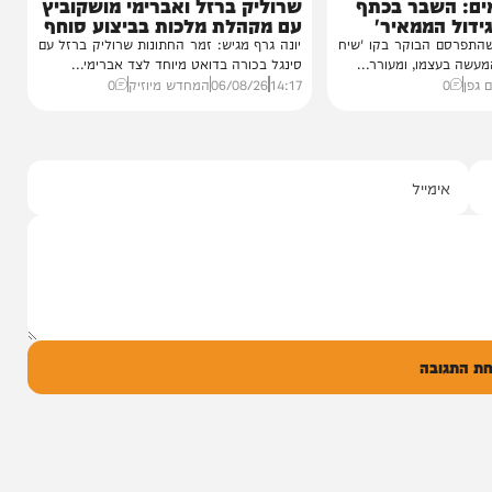
סינגלים
"וחסדיך הרבים"
שבר בכתף
שרוליק ברזל ואברימי מושקוביץ
ממאיר'
עם מקהלת מלכות בביצוע סוחף
הבוקר בקו 'שיח
יונה גרף מגיש: זמר החתונות שרוליק ברזל עם
מו, ומעורר...
סינגל בכורה בדואט מיוחד לצד אברימי...
14:17
06/08/26
המחדש מיוזיק
0
ל