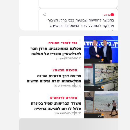
22:32
בהמשך להחייאה שבוצעה בבני ברק: הציבור
מתבקש להתפלל עבור הפעוט צבי בן שיינא
לרפואה שלמה
נגד לומדי התורה
מפלגת המאוכזבים: ארדן חבר
21:32
לאדלשטיין והכריז על מפלגה
בין הזמנים: שלושה בחורי ישיבות חולצו
00:17
07/08/26
שוקי כץ
פוליטי
מהכינרת לאחר שנסחפו לעומק האגם, בחוף
בלתי מוכרז כשהם על גבי אביזר ציפה.
הסכנה הבאה?
פריצת דרך מדעית: הבינה
המלאכותית יצרה נגיפים חדשים
22:49
06/08/26
יצחק כהן
21:31
בריאות
בני ברק: חובשים ופראמדיקים של ארגון הצלה
אזהרה לרוחצים
מבצעים פעולות החייאה על תינוק כבן שנה וחצי
משרד הבריאות: טפיל בכינרת
לאחר שנחנק משקית.
עלול לגרום לפגיעה בראייה
22:35
06/08/26
דוד חדד
בארץ