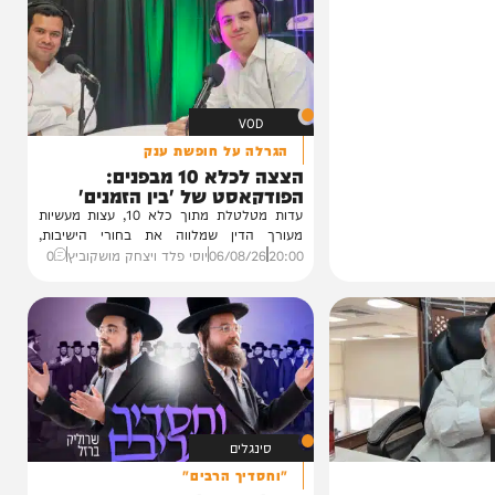
VOD
הגרלה על חופשת ענק
הצצה לכלא 10 מבפנים:
הפודקאסט של 'בין הזמנים'
עדות מטלטלת מתוך כלא 10, עצות מעשיות
מעורך הדין שמלווה את בחורי הישיבות,
ביקורת...
20:00
06/08/26
יוסי פלד ויצחק מושקוביץ
0