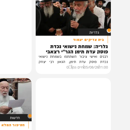
תוכן שאסור לפספס
גלריות
בית צדיקים יעמוד
גלריה: שמחת נישואי נכדת
פוסק עדת תימן הגר"י רצאבי
רבנים ואישי ציבור השתתפו בשמחת נישואי
נכדת פוסק עדת תימן, הגאון רבי יצחק
רצאבי,...
11:00
05/08/26
חיים גפן
0