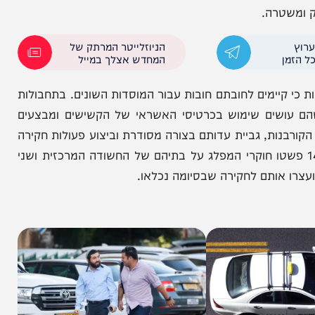
החלה כחקירה סמויה, התמקדה בחשד לפרשיית מירמה
מירות, קשירת קשר לביצוע פשע ועבירות נוספות. על
 המרכזית בת 23 מהקריות, ביחד עם אחרים, יצרו קשר עם הקורבנות תוך שהם מציגים
רה.
הניוזלייטר המרתק של
המחדש אצלך במייל
יימים לחובתם חובות עבור המוסדות השונים. בתחבולות
שים שימוש בכרטיסי האשראי של הקשישים ומבצעים
ת, גביית עדותם בצורה מסודרת וביצוע פעולות חקירה
עברה החקירה מהפן הסמוי לגלוי. ביום 14.04 פשטו חוקרי המפלג על בתיהם של החשודה המרכזית ושני