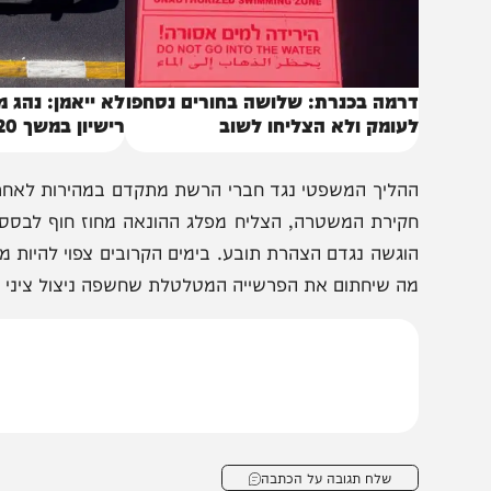
רמה בכנרת: שלושה בחורים נסחפו
לא ייאמן: נהג מונית נ
עומק ולא הצליחו לשוב
רישיון במשך 20 שנה
הליך המשפטי נגד חברי הרשת מתקדם במהירות לאחר שמעצ
קירת המשטרה, הצליח מפלג ההונאה מחוז חוף לבסס תשתית 
וגשה נגדם הצהרת תובע. בימים הקרובים צפוי להיות מוגש נג
ה שיחתום את הפרשייה המטלטלת שחשפה ניצול ציני של קשיש