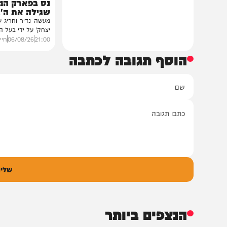
חדשות
הסיפור המלא
נס בפארק המים: ה
שגילה את ה'גידול ה
מעשה נדיר וחריג שהתפרסם 
יצחק' על ידי בעל המעשה בעצ
21:00
06/08/26
חיים גפן
0
הוסף תגובה לכתבה
ם
אימיי
גובה