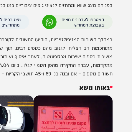
קורבנות רבים, רובם מבוגרים מהמגזר הרוסי. החקירה, ש
חבת היקף הכוללת עבירות של קבלת דבר במירמה בנסיבות מח
פי ממצאי החקירה, החשודה
פניהם מצג שווא ומתחזים לנציגי גופים ציבוריים כמו בנק ומשט
הצטרפו לעדכונים חמים
מצטרפים לערוץ
בקבוצת המחדש
ומתחדשים כל הזמן
מהלך השיחות המניפולטיביות, הודיעו החשודים לקורבנות כי ק
תוחכמות הם הצליחו לגנוב מהם כספים רבים, תוך שהם עו
שיכות כספים ישירות מכספומטים. לאחר איסוף ואיתור הקורבנו
מתקדמות, 
דים נוספים – אם ובנה בני 69 ו-45 תושבי הקריות – ועצרו אותם לחקירה שבסיומה נכלאו.
באותו נושא