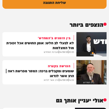
שליחת התגובה
הנצפים ביותר
בין הזמנים ב'המחדש'
לא לבעלי לב חלש: אומן החושים אכל זכוכית
מול המצלמות
מערכת המחדש
04/08/26
20:00
VOD
הפרשה בקצרה
שומעים ומקבלים ברכה: המסר מפרשת ראה |
הרב אשר לנדאו
הרב אשר לנדאו
04/08/26
14:02
בית המדרש
אולי יעניין אותך גם