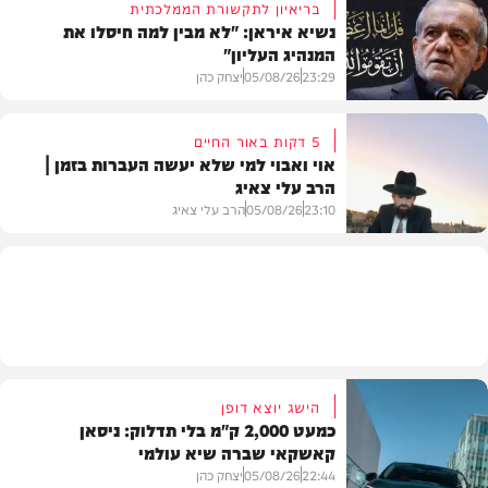
בריאיון לתקשורת הממלכתית
נשיא איראן: "לא מבין למה חיסלו את
המנהיג העליון"
תוכן שיווקי
23:29
05/08/26
יצחק כהן
5 דקות באור החיים
אוי ואבוי למי שלא יעשה העברות בזמן |
הרב עלי צאיג
בעולם
23:10
05/08/26
הרב עלי צאיג
בית המדרש
הישג יוצא דופן
כמעט 2,000 ק"מ בלי תדלוק: ניסאן
קאשקאי שברה שיא עולמי
22:44
05/08/26
יצחק כהן