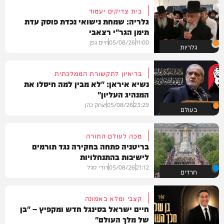
בית צדיקים יעמוד
גלריה: שמחת נישואי נכדת פוסק עדת
תימן הגר"י רצאבי
11:00
05/08/26
חיים גפן
גלריות
בריאיון לתקשורת הממלכתית
נשיא איראן: "לא מבין למה חיסלו את
המנהיג העליון"
23:29
05/08/26
יצחק כהן
בעולם
מכה לעולם התורה
בריטניה פתחה בחקירה נגד תורמים
לישיבות בהתנחלויות
21:12
05/08/26
דודי סגל
חרדים
קצבי ומלא באמונה
חיים ישראל בסינגל חדש ומקפיץ – "בן
של מלך העולם"