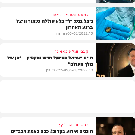
כמעט הסתיים באסון
ניצל בנס: ילד בלע סוללת כפתור וניצל
ברגע האחרון
חדשות הרכב
22:43
05/08/26
דוד חדד
קצבי ומלא באמונה
חיים ישראל בסינגל חדש ומקפיץ – "בן של
מלך העולם"
בריאות
22:30
05/08/26
המחדש מיוזיק
חדש במוזיקה
בכשרות הבד"ץ:
חוגגים אירוע בקרוב? ככה באמת מכבדים