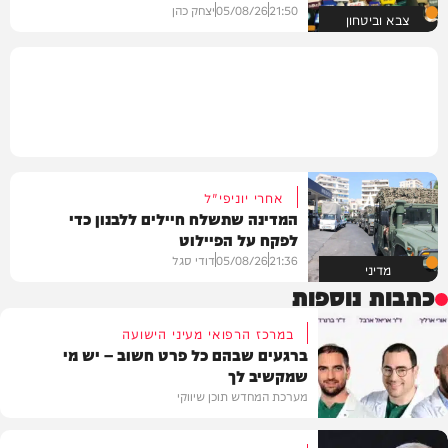
21:50
05/08/26
יצחק כהן
צבא וביטחון
אחרי יוניפי"ל
המדינה שתשלח חיילים ללבנון כדי
לפקח על הפיילוט
21:36
05/08/26
דודי סגל
מדיני
כתבות נוספות
במרכז הרפואי מעיני הישועה
ברגעים שבהם כל פרט חשוב – יש מי
שמקשיב לך
מערכת המחדש תוכן שיווקי