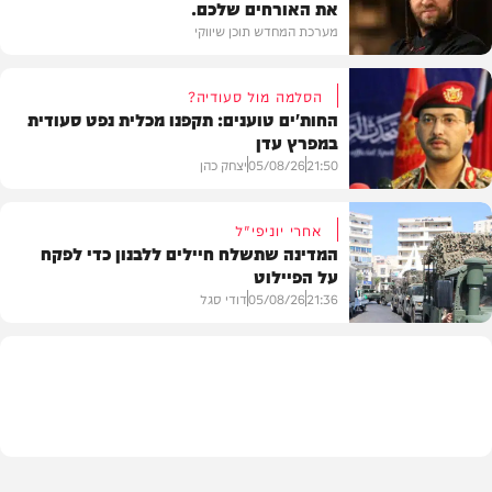
את האורחים שלכם.
מערכת המחדש תוכן שיווקי
הסלמה מול סעודיה?
החות'ים טוענים: תקפנו מכלית נפט סעודית
במפרץ עדן
תוכן שיווקי
21:50
05/08/26
יצחק כהן
אחרי יוניפי"ל
המדינה שתשלח חיילים ללבנון כדי לפקח
על הפיילוט
צבא וביטחון
21:36
05/08/26
דודי סגל
מדיני