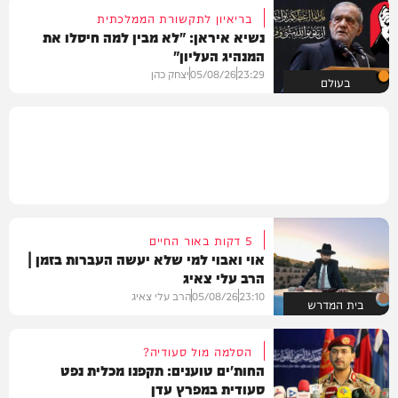
בריאיון לתקשורת הממלכתית
נשיא איראן: "לא מבין למה חיסלו את
המנהיג העליון"
23:29
05/08/26
יצחק כהן
בעולם
5 דקות באור החיים
אוי ואבוי למי שלא יעשה העברות בזמן |
הרב עלי צאיג
23:10
05/08/26
הרב עלי צאיג
בית המדרש
הסלמה מול סעודיה?
החות'ים טוענים: תקפנו מכלית נפט
סעודית במפרץ עדן