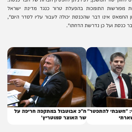
הניוזלייטר המרתק של
המחדש אצלך במייל
גר ללוין, ביקש סמוטריץ' להפעיל את סעיף 8 לחוק יסוד המשכן, לפיו ניתן להפסיק חברות של חבר כנסת.
שות התומכות בהפעלת טרור כנגד מדינת ישראל
 אינו דבר שהכנסת יכולה לעבור עליו לסדר היום",
סת ועל כן נדרשת הדחתו".