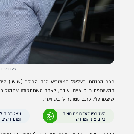
צילום: סריה דיאמנט / 
בר הכנסת בצלאל סמוטריץ פנה הבוקר (שישי) ליו"ר הכנ
משותפת ח"כ איימן עודה, לאחר השתתפותו אתמול בכנס וירט
יצטרפו", כתב סמוטריץ' בטוויטר.