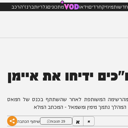
VOD
מיוזיק
חרדים
וידאו
מתכונים
גלריות
ברנז'ה
רכב
כנסת: 90 ח"כים ידיחו את איימן
רשימה המשותפת לאחר שהשתתף בכנס של חמאס
ך נתמך מימין ומשמאל - המכתב המלא
א
שיתוף הכתבה
א
29 תגובות