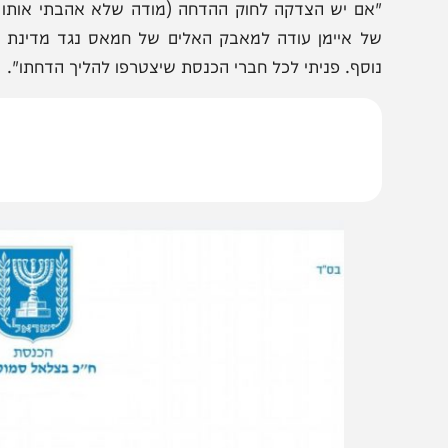
דרישה הדרמטית של השרים
סמוטריץ' חושף: "חש
ההבהרה של הגורם המדיני
– זו הסיבה שנשארתי
אם יש הצדקה לחוק ההדחה (מודה שלא אהבתי אותו כשחוקק)
ל איימן עודה למאבק האלים של חמאס נגד מדינת ישראל 
וסף. פניתי לכל חברי הכנסת שיצטרפו להליך הדחתו".