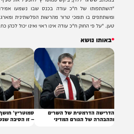
הצטרפו לעדכונים חמים
מצטרפים לערוץ
בקבוצת המחדש
ומתחדשים כל הזמן
במכתב ששי
השתתפותו של ח"כ עודה בכנס שבו נשמעו אמירות מפור
משתתפים בו תומכי טרור מהרשות הפלשתינית ומארגון החמאס
ען. "על פי החוק ח"כ עודה אינו ראוי ואינו יכול לכהן כחבר כנ
באותו נושא