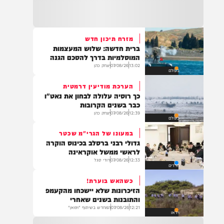
22:32
בהמשך להחייאה שבוצעה בבני ברק: הציבור
מתבקש להתפלל עבור הפעוט צבי בן שיינא
לרפואה שלמה
מזרח תיכון חדש
ברית חדשה: שלוש המעצמות
21:32
המוסלמיות בדרך להסכם הגנה
בין הזמנים: שלושה בחורי ישיבות חולצו
13:02
07/08/26
יצחק כהן
בעולם
מהכינרת לאחר שנסחפו לעומק האגם, בחוף
בלתי מוכרז כשהם על גבי אביזר ציפה.
הערכת מודיעין דרמטית
כך רוסיה עלולה לבחון את נאט"ו
כבר בשנים הקרובות
12:39
07/08/26
יצחק כהן
בעולם
21:31
בני ברק: חובשים ופראמדיקים של ארגון הצלה
במעונו של הגרי"מ שכטר
מבצעים פעולות החייאה על תינוק כבן שנה וחצי
גדולי רבני ברסלב בכינוס הוקרה
לאחר שנחנק משקית.
לראשי ממשל אוקראינה
12:33
07/08/26
דודי סגל
חרדים
כשהאש בוערת!
19:03