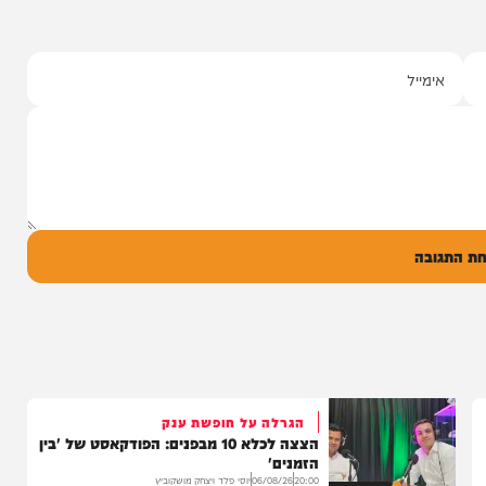
סינגלים
"וחסדיך הרבים"
שרוליק ברזל ואברימי מושקוביץ
עם מקהלת מלכות בביצוע סוחף
יונה גרף מגיש: זמר החתונות שרוליק ברזל עם
סינגל בכורה בדואט מיוחד לצד אברימי...
14:17
06/08/26
המחדש מיוזיק
0
ל
בה