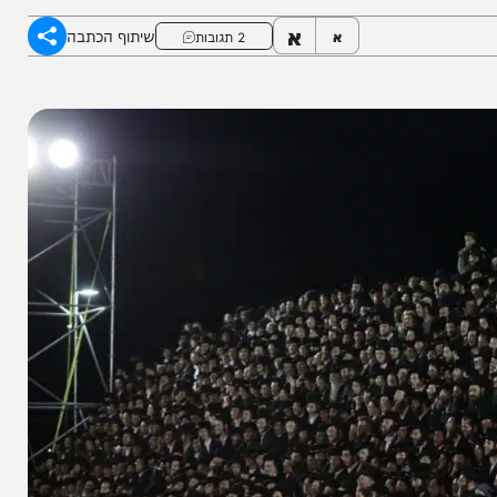
א
שיתוף הכתבה
א
2 תגובות