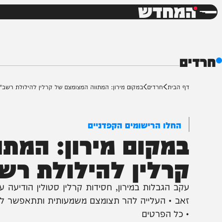
חדשות
דש
ף הבית
חרדים
במקום מירון: המתווה המצומצם של קרלין להילולת רשב"י
החלו הרישומים הקפדניים
מקום מירון: המתוו
רלין להילולת רשב"י
קב הגבלות במירון, חסידות קרלין סטולין הודיעה על שינ
אב • העלייה להר תצומצם משמעותית ותתאפשר להורי ילד