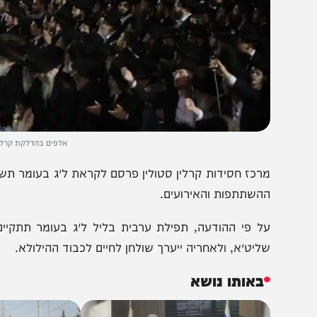
אלפים בהדלקת קרלין במירון. צ
רכז חסידות קרלין סטולין פרסם לקראת ל״ג בעומר תשפ״ו את מ
השתתפות והאירועים.
ל פי ההודעה, תפילת ערבית בליל ל״ג בעומר תתקיים במיר
ליט״א, ולאחריה ייערך שולחן לחיים לכבוד ההילולא.