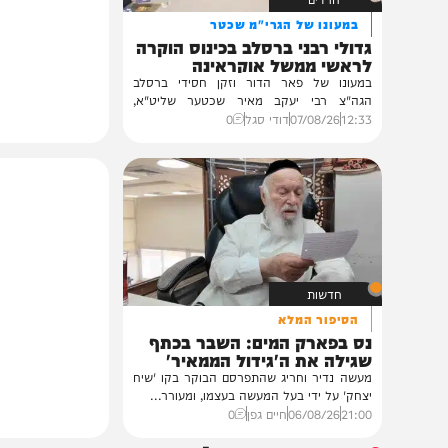
חרדים
במעונו של הגרי"מ שכטר
גדולי רבני ברסלב בכינוס הוקרה
לראשי ממשל אוקראינה
במעונו של פאר הדור וזקן חסידי ברסלב
הגה"צ רבי יעקב מאיר שכטער שליט"א,
ובהשתתפות...
12:33
07/08/26
דודי סגל
0