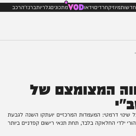
VOD
מיוזיק
חרדים
וידאו
מתכונים
גלריות
ברנז'ה
רכב
ה המצומצם של
וי דרמטי: המעמדות המרכזיים יועתקו השנה לגבעת
י החלאקה בלבד, תחת תנאי רישום קפדניים ביותר