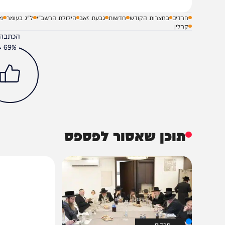
חרדים
בחצרות הקודש
חדשות
גבעת זאב
הילולת הרשב"י
ל"ג בעומר
מירון
קרלין
הכתבה עניינה א
69%
תוכן שאסור לפספס