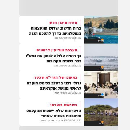
22:32
בהמשך להחייאה שבוצעה בבני ברק: הציבור
מתבקש להתפלל עבור הפעוט צבי בן שיינא
לרפואה שלמה
מזרח תיכון חדש
ברית חדשה: שלוש המעצמות
21:32
המוסלמיות בדרך להסכם הגנה
בין הזמנים: שלושה בחורי ישיבות חולצו
13:02
07/08/26
יצחק כהן
בעולם
מהכינרת לאחר שנסחפו לעומק האגם, בחוף
בלתי מוכרז כשהם על גבי אביזר ציפה.
הערכת מודיעין דרמטית
כך רוסיה עלולה לבחון את נאט"ו
כבר בשנים הקרובות
12:39
07/08/26
יצחק כהן
בעולם
21:31
בני ברק: חובשים ופראמדיקים של ארגון הצלה
במעונו של הגרי"מ שכטר
מבצעים פעולות החייאה על תינוק כבן שנה וחצי
גדולי רבני ברסלב בכינוס הוקרה
לאחר שנחנק משקית.
לראשי ממשל אוקראינה
12:33
07/08/26
דודי סגל
חרדים
כשהאש בוערת!
19:03