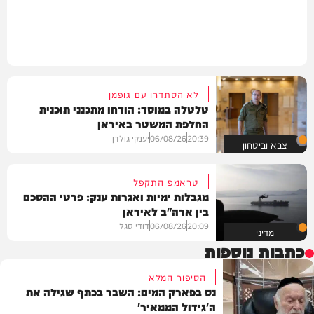
לא הסתדרו עם גופמן
טלטלה במוסד: הודחו מתכנני תוכנית
החלפת המשטר באיראן
20:39
06/08/26
יענקי גולדן
צבא וביטחון
טראמפ התקפל
מגבלות ימיות ואגרות ענק: פרטי ההסכם
בין ארה"ב לאיראן
20:09
06/08/26
דודי סגל
מדיני
כתבות נוספות
הסיפור המלא
נס בפארק המים: השבר בכתף שגילה את
ה'גידול הממאיר'