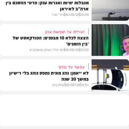
מגבלות ימיות ואגרות ענק: פרטי ההסכם בין
ארה"ב לאיראן
20:09
06/08/26
דודי סגל
הגרלה על חופשת ענק
הצצה לכלא 10 מבפנים: הפודקאסט של
'בין הזמנים'
מדיני
20:00
06/08/26
יוסי פלד ויצחק מושקוביץ
צפצף על כולם
לא ייאמן: נהג מונית נתפס נוהג בלי רישיון
במשך 20 שנה
VOD
19:54
06/08/26
יצחק כהן
משטרה