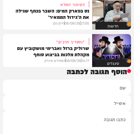
הסיפור המלא
נס בפארק המים: השבר בכתף שגילה
את ה'גידול הממאיר'
21:00
06/08/26
חיים גפן
חדשות
"וחסדיך הרבים"
שרוליק ברזל ואברימי מושקוביץ עם
מקהלת מלכות בביצוע סוחף
14:17
06/08/26
המחדש מיוזיק
סינגלים
הוסף תגובה לכתבה
שם
אימייל
תגובה