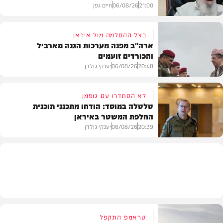
21:00
06/08/26
חיים גפן
בצל ההסלמה מול איראן
ארה"ב מפנה מערכות הגנה מארביל
והכורדים זועמים
חדשות
20:48
06/08/26
יענקי גולדן
לא הסתדרו עם גופמן
טלטלה במוסד: הודחו מתכנני תוכנית
החלפת המשטר באיראן
צבא וביטחון
20:39
06/08/26
יענקי גולדן
צבא וביטחון
טראמפ התקפל