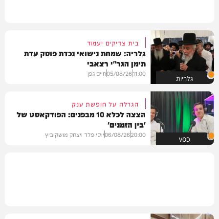
בית צדיקים יעמוד
גלריה: שמחת נישואי נכדת פוסק עדת
תימן הגר"י רצאבי
11:00
05/08/26
חיים גפן
גלריות
הגרלה על חופשת ענק
הצצה לכלא 10 מבפנים: הפודקאסט של
'בין הזמנים'
20:00
06/08/26
יוסי פלד ויצחק מושקוביץ
VOD