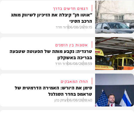
דגמים חדשים בדרך
"אוטו חן" קיבלה את הזיכיון לשיווק מותג
הרכב הסיני
19:15
06/08/26
דוד חדד
אסונות בין הזמנים
טרגדיה: נקבע מותה של הפעוטה שטבעה
בבריכה באשקלון
רכב
18:59
06/08/26
דוד חדד
החלו המאבקים
סימן את היורש: האמירה הדרמטית של
טראמפ בחדר הסגלגל
בארץ
18:40
06/08/26
יצחק כהן
בעולם