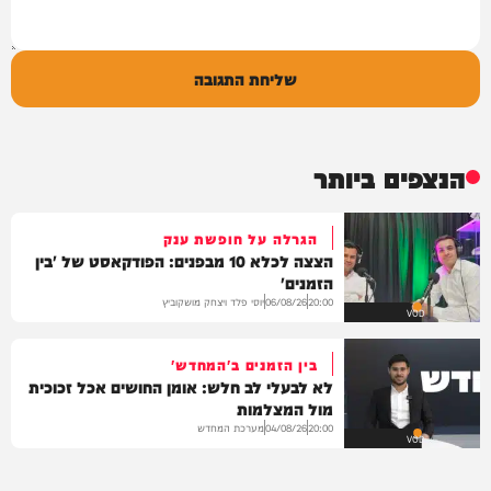
שליחת התגובה
הנצפים ביותר
הגרלה על חופשת ענק
הצצה לכלא 10 מבפנים: הפודקאסט של 'בין
הזמנים'
יוסי פלד ויצחק מושקוביץ
06/08/26
20:00
VOD
בין הזמנים ב'המחדש'
לא לבעלי לב חלש: אומן החושים אכל זכוכית
מול המצלמות
מערכת המחדש
04/08/26
20:00
VOD