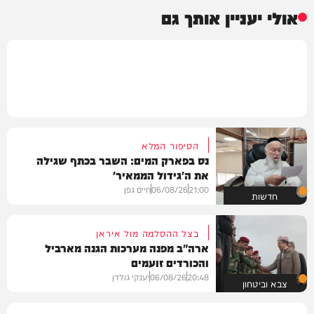
אולי יעניין אותך גם
הסיפור המלא
נס בפארק המים: השבר בכתף שגילה
את ה'גידול הממאיר'
21:00
06/08/26
חיים גפן
חדשות
בצל ההסלמה מול איראן
ארה"ב מפנה מערכות הגנה מארביל
והכורדים זועמים
20:48
06/08/26
יענקי גולדן
צבא וביטחון