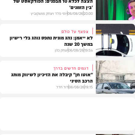
הצצה לכלא 10 מבפנים: הפודקאסט של
'בין הזמנים'
20:00
06/08/26
יוסי פלד ויצחק מושקוביץ
צפצף על כולם
לא ייאמן: נהג מונית נתפס נוהג בלי רישיון
במשך 20 שנה
VOD
19:54
06/08/26
יצחק כהן
דגמים חדשים בדרך
"אוטו חן" קיבלה את הזיכיון לשיווק מותג
הרכב הסיני
משטרה
19:15
06/08/26
דוד חדד
רכב