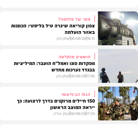
מסר של מלחמה?
צפון קוריאה שיגרה טיל בליסטי: הכוננות
באזור הועלתה
18:13
06/08/26
יצחק כהן
חוששים מהסלמה
מפקדות פונו ואמל"ח הועבר: המיליציות
בבגדד נערכות מחדש
בעולם
17:56
06/08/26
יצחק כהן
הכוח הבינלאומי
150 חיילים מרוקנים בדרך לרצועה: כך
ייראה המוצב הראשון
בעולם
17:39
06/08/26
יענקי גולדן