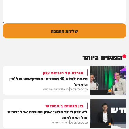
שליחת התגובה
הנצפים ביותר
הגרלה על חופשת ענק
הצצה לכלא 10 מבפנים: הפודקאסט של 'בין
הזמנים'
יוסי פלד ויצחק מושקוביץ
06/08/26
20:00
VOD
בין הזמנים ב'המחדש'
לא לבעלי לב חלש: אומן החושים אכל זכוכית
מול המצלמות
מערכת המחדש
04/08/26
20:00
VOD