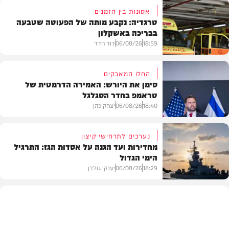
אסונות בין הזמנים
טרגדיה: נקבע מותה של הפעוטה שטבעה
בבריכה באשקלון
18:59
06/08/26
דוד חדד
החלו המאבקים
סימן את היורש: האמירה הדרמטית של
טראמפ בחדר הסגלגל
בארץ
18:40
06/08/26
יצחק כהן
נערכים לתרחישי קיצון
מחדירות ועד הגנה על אסדות הגז: התרגיל
הימי הגדול
בעולם
18:29
06/08/26
יענקי גולדן
צבא וביטחון