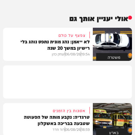
אולי יעניין אותך גם
צפצף על כולם
לא ייאמן: נהג מונית נתפס נוהג בלי
רישיון במשך 20 שנה
19:54
06/08/26
יצחק כהן
משטרה
אסונות בין הזמנים
טרגדיה: נקבע מותה של הפעוטה
שטבעה בבריכה באשקלון
18:59
06/08/26
דוד חדד
בארץ