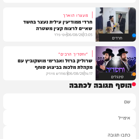
מעצרו הוארך
חרדי ממודיעין עילית נעצר בחשד
שאיים לרצוח קצין משטרה
13:05
06/08/26
יוסי פלד
חרדים
"וחסדיך הרבים"
שרוליק ברזל ואברימי מושקוביץ עם
מקהלת מלכות בביצוע סוחף
14:17
06/08/26
המחדש מיוזיק
סינגלים
הוסף תגובה לכתבה
שם
אימייל
תגובה