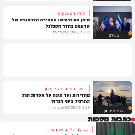
החלו המאבקים
סימן את היורש: האמירה הדרמטית של
טראמפ בחדר הסגלגל
18:40
06/08/26
יצחק כהן
בעולם
נערכים לתרחישי קיצון
מחדירות ועד הגנה על אסדות הגז:
התרגיל הימי הגדול
18:29
06/08/26
יענקי גולדן
צבא וביטחון
כתבות נוספות
הגרלה על חופשת ענק