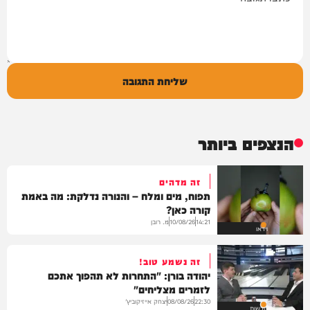
שליחת התגובה
הנצפים ביותר
זה מדהים
תפוח, מים ומלח – והנורה נדלקת: מה באמת
קורה כאן?
מ. רובן
10/08/26
14:21
וידאו
זה נשמע טוב!
יהודה בורן: "התחרות לא תהפוך אתכם
לזמרים מצליחים"
יצחק אייזיקוביץ'
08/08/26
22:30
חדשות