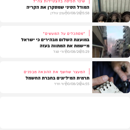
שינוי תפיסה בהצטיידות צה"ל
המודל הסיני שמסקרן את הקריה
15:58
10/08/26
יענקי גולדן
"מסתכלים על המעשים"
במועצת השלום מבהירים כי ישראל
מיישמת את המתווה בעזה
חדשות
15:29
10/08/26
דודי סגל
המעצר שחשף את ההונאה מבפנים
תרמית המיליונים בחברת החשמל
חדשות
14:55
10/08/26
דוד חדד
חדשות