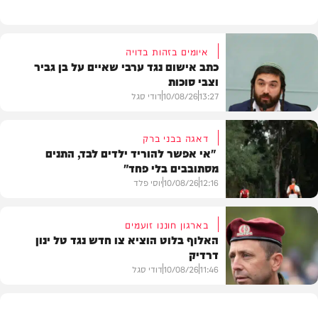
איומים בזהות בדויה
כתב אישום נגד ערבי שאיים על בן גביר
וצבי סוכות
13:27
10/08/26
דודי סגל
דאגה בבני ברק
"אי אפשר להוריד ילדים לבד, התנים
מסתובבים בלי פחד"
חדשות
12:16
10/08/26
יוסי פלד
בארגון חוננו זועמים
האלוף בלוט הוציא צו חדש נגד טל ינון
דרדיק
חדשות
11:46
10/08/26
דודי סגל