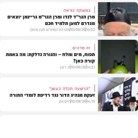
במצוקה נוראה
מרן הגר"ד לנדו ומרן הגר"מ גריינמן יוצאים
מגדרם למען תלמיד חכם
14:52
10/08/26
מערכת המחדש תוכן שיווקי
זה מדהים
תפוח, מים ומלח – והנורה נדלקת: מה באמת
קורה כאן?
בית המדרש
14:21
10/08/26
מ. רובן
"הרשעה תכלה כעשן"
זעקת מנהיג הדור נגד רדיפת לומדי התורה
וידאו
14:19
10/08/26
חיים גפן
חרדים