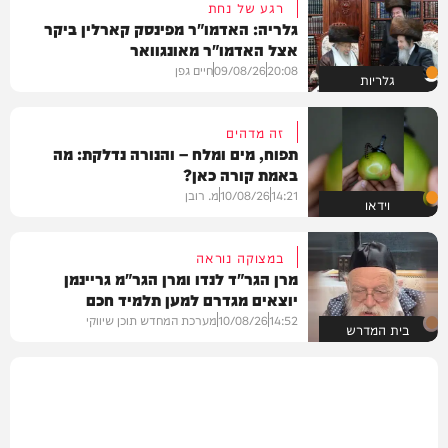
רגע של נחת
גלריה: האדמו"ר מפינסק קארלין ביקר
אצל האדמו"ר מאונגוואר
20:08
09/08/26
חיים גפן
גלריות
זה מדהים
תפוח, מים ומלח – והנורה נדלקת: מה
באמת קורה כאן?
14:21
10/08/26
מ. רובן
וידאו
במצוקה נוראה
מרן הגר"ד לנדו ומרן הגר"מ גריינמן
יוצאים מגדרם למען תלמיד חכם
14:52
10/08/26
מערכת המחדש תוכן שיווקי
בית המדרש