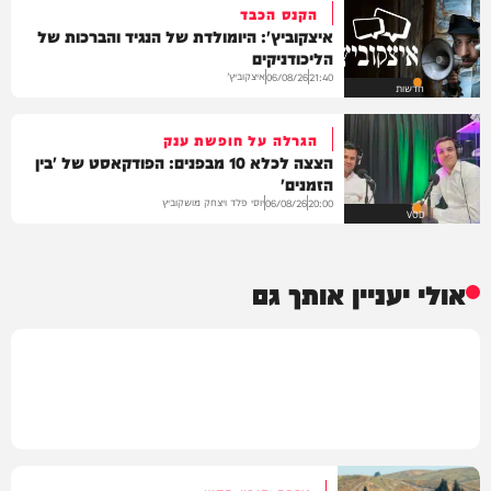
הקנס הכבד
איצקוביץ': היומולדת של הנגיד והברכות של
הליכודניקים
איצקוביץ'
06/08/26
21:40
חדשות
הגרלה על חופשת ענק
הצצה לכלא 10 מבפנים: הפודקאסט של 'בין
הזמנים'
יוסי פלד ויצחק מושקוביץ
06/08/26
20:00
VOD
אולי יעניין אותך גם