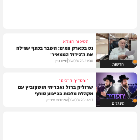
הסיפור המלא
נס בפארק המים: השבר בכתף שגילה
את ה'גידול הממאיר'
21:00
06/08/26
חיים גפן
חדשות
"וחסדיך הרבים"
שרוליק ברזל ואברימי מושקוביץ עם
מקהלת מלכות בביצוע סוחף
14:17
06/08/26
המחדש מיוזיק
סינגלים