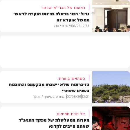
במעונו של הגרי"מ שכטר
גדולי רבני ברסלב בכינוס הוקרה לראשי
ממשל אוקראינה
בעולם
12:33
07/08/26
דודי סגל
חרדים
כשהאש בוערת!
הזיכרונות שלא יישכחו מהקעמפ והתובנות
בשנים שאחרי
12:21
07/08/26
המחדש בשיתוף "וימאן"
אל תהיו תמימים
העדות המטלטלת של מפקד התאג"ד
שאתם חייבים לקרוא
וידאו