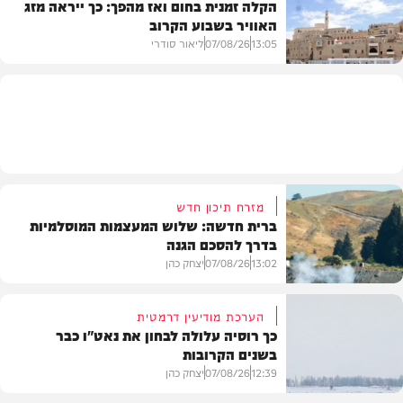
הקלה זמנית בחום ואז מהפך: כך ייראה מזג
האוויר בשבוע הקרוב
פוליטי
13:05
07/08/26
ליאור סודרי
מזג האוויר
מזרח תיכון חדש
ברית חדשה: שלוש המעצמות המוסלמיות
בדרך להסכם הגנה
13:02
07/08/26
יצחק כהן
הערכת מודיעין דרמטית
כך רוסיה עלולה לבחון את נאט"ו כבר
בשנים הקרובות
בעולם
12:39
07/08/26
יצחק כהן