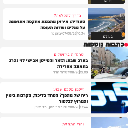
וידאו
בדרך להסלמה?
סעודיה: איראן מתכננת מתקפה מתואמת
על נמלים ושדות תעופה
10:34
07/08/26
יצחק כהן
בעולם
כתבות נוספות
טרגדיה בירושלים
בערב שבת: הזמר והפייטן אבישי לוי נהרג
בתאונה מחרידה
19:09
07/08/26
דוד חדד
זיסמן מסכם שבוע
ריח של מהפך? הפחד בליכוד, הקרבות בימין
והמרוץ לבלפור
בארץ
13:44
07/08/26
אריה זיסמן, יתד נאמן
והרי התחזית