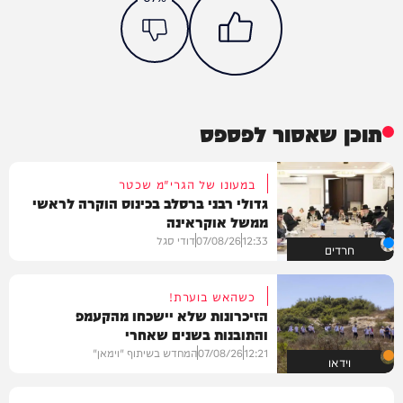
תוכן שאסור לפספס
במעונו של הגרי"מ שכטר
גדולי רבני ברסלב בכינוס הוקרה לראשי
ממשל אוקראינה
12:33
07/08/26
דודי סגל
חרדים
כשהאש בוערת!
הזיכרונות שלא יישכחו מהקעמפ
והתובנות בשנים שאחרי
12:21
07/08/26
המחדש בשיתוף "וימאן"
וידאו