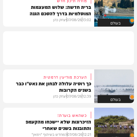
מזרח תיכון חדש
ברית חדשה: שלוש המעצמות
המוסלמיות בדרך להסכם הגנה
13:02
07/08/26
יצחק כהן
בעולם
הערכת מודיעין דרמטית
כך רוסיה עלולה לבחון את נאט"ו כבר
בשנים הקרובות
12:39
07/08/26
יצחק כהן
בעולם
כשהאש בוערת!
הזיכרונות שלא יישכחו מהקעמפ
והתובנות בשנים שאחרי
12:21
07/08/26
המחדש בשיתוף "וימאן"