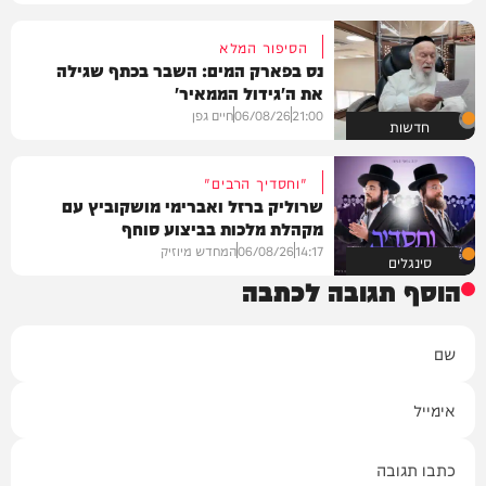
הסיפור המלא
נס בפארק המים: השבר בכתף שגילה
את ה'גידול הממאיר'
21:00
06/08/26
חיים גפן
חדשות
"וחסדיך הרבים"
שרוליק ברזל ואברימי מושקוביץ עם
מקהלת מלכות בביצוע סוחף
14:17
06/08/26
המחדש מיוזיק
סינגלים
הוסף תגובה לכתבה
שם
אימייל
תגובה