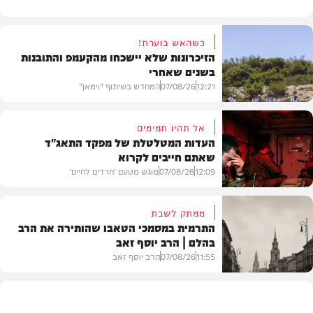
כשהאש בוערת!
הזיכרונות שלא יישכחו מהקעמפ והתובנות
בשנים שאחרי
12:21
07/08/26
המחדש בשיתוף "וימאן"
אל תהיו תמימים
העדות המטלטלת של מפקד התאג"ד
שאתם חייבים לקרוא
וידאו
12:09
07/08/26
מוגש מטעם 'חרדים לחיים'
ממתק לשבת
התרמית במסמכי הטאבו שהותירה את הרב
בהלם | הרב יוסף זאב
דעות
11:55
07/08/26
הרב יוסף זאב