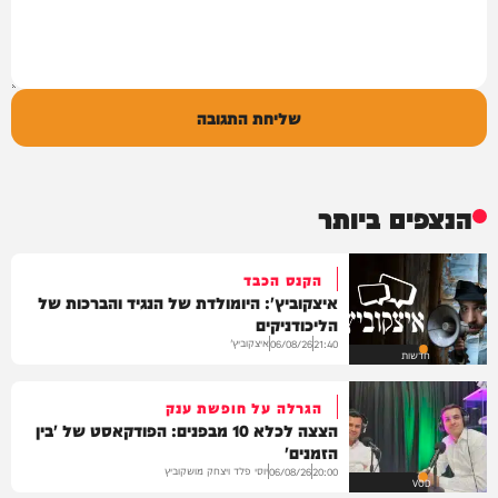
שליחת התגובה
הנצפים ביותר
הקנס הכבד
איצקוביץ': היומולדת של הנגיד והברכות של
הליכודניקים
איצקוביץ'
06/08/26
21:40
חדשות
הגרלה על חופשת ענק
הצצה לכלא 10 מבפנים: הפודקאסט של 'בין
הזמנים'
יוסי פלד ויצחק מושקוביץ
06/08/26
20:00
VOD