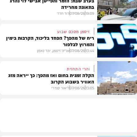
בערב שבת: הזמר והפייטן אבישי לוי נהרג
בתאונה מחרידה
19:09
07/08/26
דוד חדד
זיסמן מסכם שבוע
ריח של מהפך? הפחד בליכוד, הקרבות בימין
והמרוץ לבלפור
בארץ
13:44
07/08/26
אריה זיסמן, יתד נאמן
והרי התחזית
הקלה זמנית בחום ואז מהפך: כך ייראה מזג
האוויר בשבוע הקרוב
פוליטי
13:05
07/08/26
ליאור סודרי
מזג האוויר