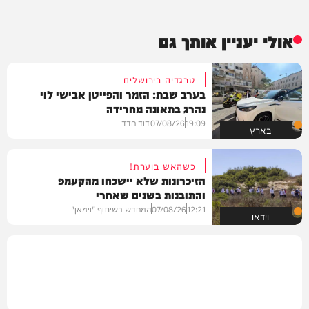
אולי יעניין אותך גם
טרגדיה בירושלים
בערב שבת: הזמר והפייטן אבישי לוי
נהרג בתאונה מחרידה
19:09
07/08/26
דוד חדד
בארץ
כשהאש בוערת!
הזיכרונות שלא יישכחו מהקעמפ
והתובנות בשנים שאחרי
12:21
07/08/26
המחדש בשיתוף "וימאן"
וידאו