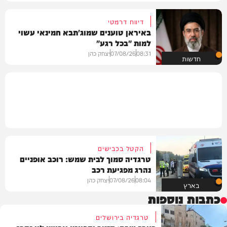
דיווח דרמטי
באיראן טוענים שמוג'תבא חמינאי עשוי
למות "בכל רגע"
08:31
07/08/26
יצחק כהן
חדשות
הקטל בכבישים
טרגדיה סמוך לבית שמש: רוכב אופניים
נהרג מפגיעת רכב
08:04
07/08/26
יצחק כהן
בארץ
כתבות נוספות
טרגדיה בירושלים