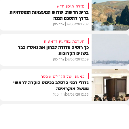
מזרח תיכון חדש
ברית חדשה: שלוש המעצמות המוסלמיות
בדרך להסכם הגנה
13:02
07/08/26
יצחק כהן
הערכת מודיעין דרמטית
כך רוסיה עלולה לבחון את נאט"ו כבר
בשנים הקרובות
בעולם
12:39
07/08/26
יצחק כהן
במעונו של הגרי"מ שכטר
גדולי רבני ברסלב בכינוס הוקרה לראשי
ממשל אוקראינה
בעולם
12:33
07/08/26
דודי סגל
חרדים