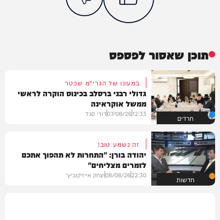
תוכן שאסור לפספס
במעונו של הגרי"מ שכטר
גדולי רבני ברסלב בכינוס הוקרה לראשי
ממשל אוקראינה
12:33
07/08/26
דודי סגל
חרדים
זה נשמע טוב!
יהודה בורן: "התחרות לא תהפוך אתכם
לזמרים מצליחים"
22:30
08/08/26
יצחק אייזיקוביץ'
חדשות