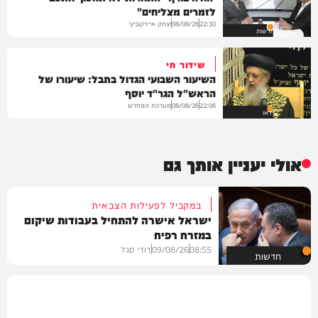
לזמרים מצליחים"
יצחק אייזיקוביץ'
08/08/26
22:30
חדשות
שידור חי
השיעור השבועי הגדול בתבל: שיעורו של
הראש"ל הגר"ד יוסף
מערכת המחדש
08/08/26
22:06
וידאו
אולי יעניין אותך גם
במקביל לפעילות הצבאית
ישראל אישרה להתחיל בעבודות שיקום
במזרח רפיח
08:55
09/08/26
דודי סגל
חדשות