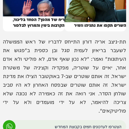
ריח של מהפך? הפחד בליכוד,
השרים תקפו את נתניהו וזמיר
הקרבות בימין והמרוץ לבלפור
תת-ניצב אריה דורון התייחס לדבריו של ראש הממשלה
לשעבר בריאיון לעמית סגל ובן כספית ב"פגוש את
העיתונות" ואמר: "לא נכון שאף אדם, לא פוליטי ולא אדם
אחר, יאיים על שוטריה, מפקדיה וקציניה של משטרת
ישראל. זה אותם שוטרים שב-7 באוקטובר הצילו את מדינת
ישראל. זה אותם שוטרים שבפסח האחרון לא היו סביב
שולחן הסדר. אני רואה את זה כאמירה לא נכונה שלא
צריכה להיאמר, לא על ידי מועמדים ולא על ידי
פוליטיקאים".
הצטרפו לעדכונים חמים בקבוצת המחדש