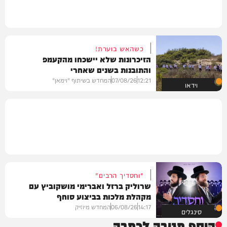
כשהאש בוערת!
הזיכרונות שלא יישכחו מהקעמפ
והתובנות בשנים שאחרי
12:21
07/08/26
המחדש בשיתוף "וימאן"
וידאו
"וחסדיך הרבים"
שרוליק ברזל ואברימי מושקוביץ עם
מקהלת מלכות בביצוע סוחף
14:17
06/08/26
המחדש מיוזיק
סינגלים
הוסף תגובה לכתבה