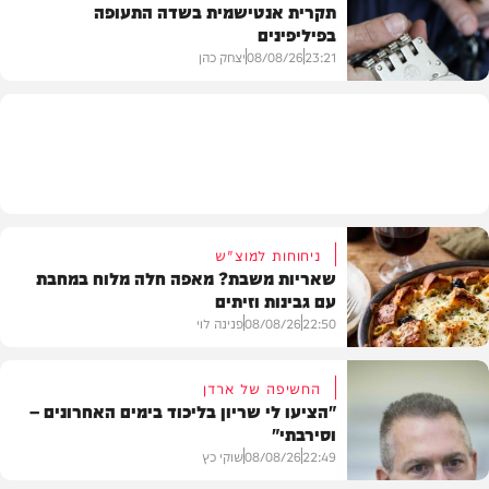
תקרית אנטישמית בשדה התעופה
בפיליפינים
המשב"ק
23:21
08/08/26
יצחק כהן
חדשות
ניחוחות למוצ"ש
שאריות משבת? מאפה חלה מלוח במחבת
עם גבינות וזיתים
22:50
08/08/26
פנינה לוי
החשיפה של ארדן
"הציעו לי שריון בליכוד בימים האחרונים –
וסירבתי"
מתכונים
22:49
08/08/26
שוקי כץ