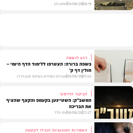
08:19
09/08/26
יצחק כהן
חדשות
רגע לנשמה
בשפה ברורה: הצטרפו ללימוד הדף היומי –
חולין דף ק'
07:45
09/08/26
מערכת המחדש בשיתוף מכון הדרן
הביקור הדרמטי
המשב"ק: השטייגען בקעמפ והקצף שהציף
את הבריכה
בית המדרש
23:27
08/08/26
יוסי פלד
האמירות הפוגעניות הובילו לקטטה