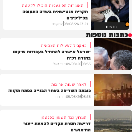
האמירות הפוגעניות הובילו לקטטה
תקרית אנטישמית בשדה התעופה
בפיליפינים
23:21
08/08/26
יצחק כהן
חדשות
כתבות נוספות
במקביל לפעילות הצבאית
ישראל אישרה להתחיל בעבודות שיקום
במזרח רפיח
08:55
09/08/26
דודי סגל
לאחר שעות ארוכות
כובתה השריפה באתר הבנייה בפתח תקווה
חדשות
08:36
09/08/26
דוד חדד
המרוץ נגד השעון בפנטגון
דרישה חסרת תקדים להאצת ייצור
החימושים
חדשות