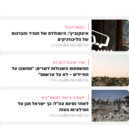
בארץ
הקנס הכבד
איצקוביץ': היומולדת של הנגיד והברכות
של הליכודניקים
21:40
06/08/26
איצקוביץ'
מול ישיבת הקבינט
המשפחות השכולות לשרים: "תחשבו על
החיילים – לא על טראמפ"
חדשות
21:36
06/08/26
יענקי גולדן
תעודת ביטוח למשת"פים
לאחר נסיגת צה"ל: כך ישראל תגן על
המילציות בעזה
צבא וביטחון
21:22
06/08/26
יענקי גולדן