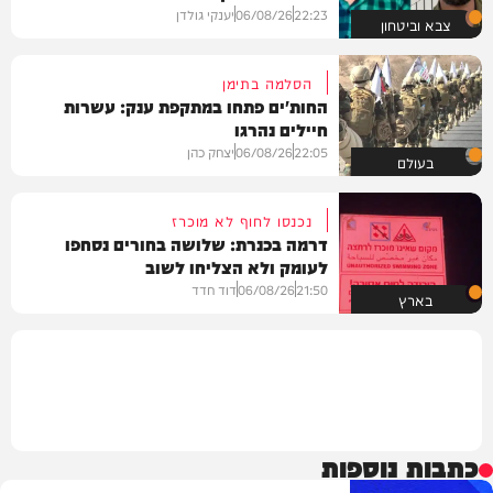
22:23
06/08/26
יענקי גולדן
צבא וביטחון
הסלמה בתימן
החות'ים פתחו במתקפת ענק: עשרות
חיילים נהרגו
22:05
06/08/26
יצחק כהן
בעולם
נכנסו לחוף לא מוכרז
דרמה בכנרת: שלושה בחורים נסחפו
לעומק ולא הצליחו לשוב
21:50
06/08/26
דוד חדד
בארץ
כתבות נוספות