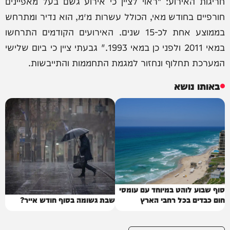
חריגות האירוע: "ראוי לציין כי אירוע גשם בעל מאפיינים
חורפיים בחודש מאי, הכולל עשרות מ״מ, הוא נדיר ומתרחש
בממוצע אחת לכ-15 שנים. האירועים הקודמים התרחשו
במאי 2011 ולפני כן במאי 1993." גבעתי ציין כי ביום שלישי
המערכת תחלוף ונחזור למגמת התחממות והתייבשות.
באותו נושא
סוף שבוע לוהט במיוחד עם עומסי
חום כבדים בכל רחבי הארץ
שבת גשומה בסוף חודש אייר?