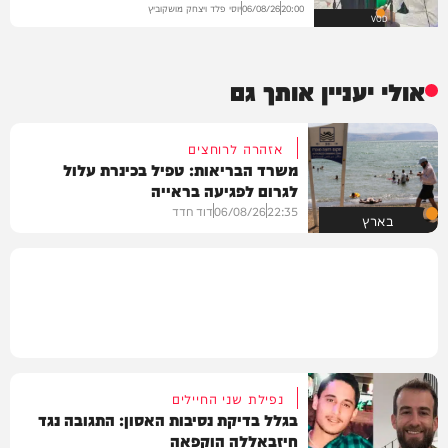
יוסי פלד ויצחק מושקוביץ
06/08/26
20:00
VOD
אולי יעניין אותך גם
אזהרה לרוחצים
משרד הבריאות: טפיל בכינרת עלול
לגרום לפגיעה בראייה
22:35
06/08/26
דוד חדד
בארץ
נפילת שני החיילים
בגלל בדיקת נסיבות האסון: התגובה נגד
חיזבאללה הוקפאה