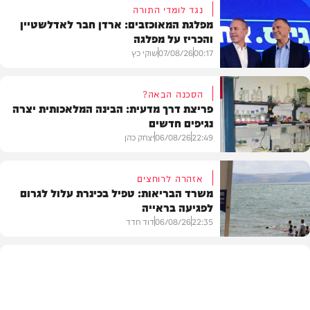
נגד לומדי התורה
מפלגת המאוכזבים: ארדן חבר לאדלשטיין
והכריז על מפלגה
00:17
07/08/26
שוקי כץ
הסכנה הבאה?
פריצת דרך מדעית: הבינה המלאכותית יצרה
נגיפים חדשים
פוליטי
22:49
06/08/26
יצחק כהן
אזהרה לרוחצים
משרד הבריאות: טפיל בכינרת עלול לגרום
לפגיעה בראייה
בריאות
22:35
06/08/26
דוד חדד
בארץ