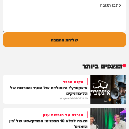
שליחת התגובה
הנצפים ביותר
הקנס הכבד
איצקוביץ': היומולדת של הנגיד והברכות של
הליכודניקים
איצקוביץ'
06/08/26
21:40
חדשות
הגרלה על חופשת ענק
הצצה לכלא 10 מבפנים: הפודקאסט של 'בין
הזמנים'