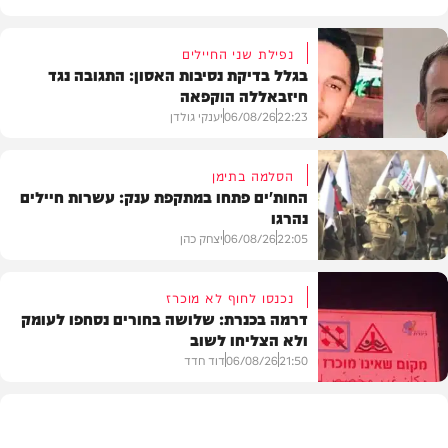
נפילת שני החיילים
בגלל בדיקת נסיבות האסון: התגובה נגד
חיזבאללה הוקפאה
22:23
06/08/26
יענקי גולדן
הסלמה בתימן
החות'ים פתחו במתקפת ענק: עשרות חיילים
נהרגו
צבא וביטחון
22:05
06/08/26
יצחק כהן
נכנסו לחוף לא מוכרז
דרמה בכנרת: שלושה בחורים נסחפו לעומק
ולא הצליחו לשוב
בעולם
21:50
06/08/26
דוד חדד