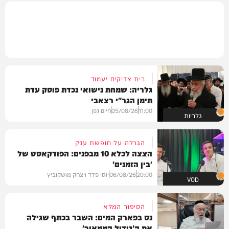
בית צדיקים יעמוד
גלריה: שמחת נישואי נכדת פוסק עדת
תימן הגר"י רצאבי
11:00
05/08/26
חיים גפן
גלריות
הגרלה על חופשת ענק
הצצה לכלא 10 מבפנים: הפודקאסט של
'בין הזמנים'
20:00
06/08/26
יוסי פלד ויצחק מושקוביץ
VOD
הסיפור המלא
נס בפארק המים: השבר בכתף שגילה
את ה'גידול הממאיר'