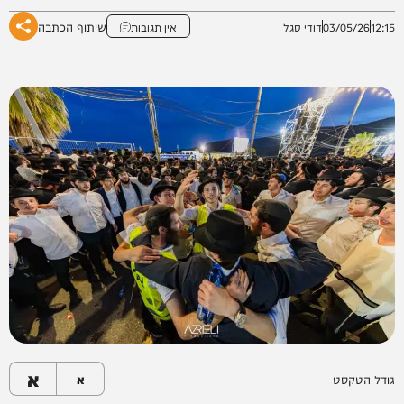
שיתוף הכתבה
12:15
03/05/26
דודי סגל
אין תגובות
א
גודל הטקסט
א