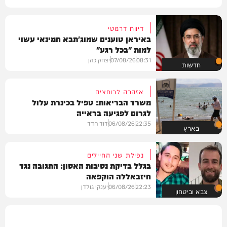
דיווח דרמטי
באיראן טוענים שמוג'תבא חמינאי עשוי
למות "בכל רגע"
08:31
07/08/26
יצחק כהן
חדשות
אזהרה לרוחצים
משרד הבריאות: טפיל בכינרת עלול
לגרום לפגיעה בראייה
22:35
06/08/26
דוד חדד
בארץ
נפילת שני החיילים
בגלל בדיקת נסיבות האסון: התגובה נגד
חיזבאללה הוקפאה
22:23
06/08/26
יענקי גולדן
צבא וביטחון