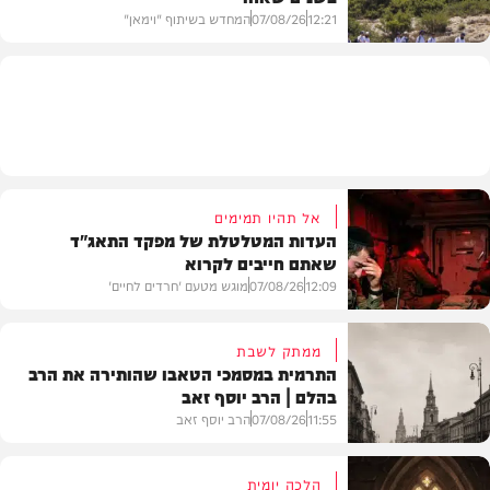
12:21
07/08/26
המחדש בשיתוף "וימאן"
וידאו
אל תהיו תמימים
העדות המטלטלת של מפקד התאג"ד
שאתם חייבים לקרוא
12:09
07/08/26
מוגש מטעם 'חרדים לחיים'
ממתק לשבת
התרמית במסמכי הטאבו שהותירה את הרב
בהלם | הרב יוסף זאב
דעות
11:55
07/08/26
הרב יוסף זאב
הלכה יומית