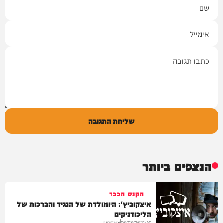
שם
אימייל
תגובה
שליחת התגובה
הנצפים ביותר
הקנס הכבד
איצקוביץ': היומולדת של הנגיד והברכות של
הליכודניקים
איצקוביץ'
06/08/26
21:40