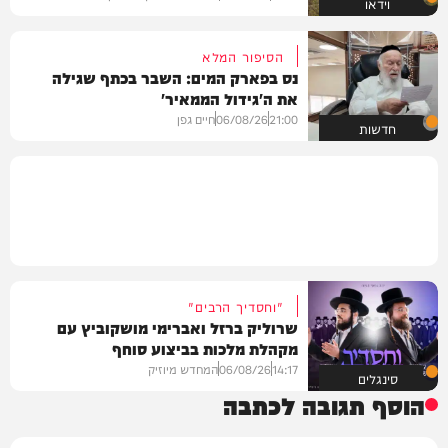
וידאו
הסיפור המלא
נס בפארק המים: השבר בכתף שגילה
את ה'גידול הממאיר'
21:00
06/08/26
חיים גפן
חדשות
"וחסדיך הרבים"
שרוליק ברזל ואברימי מושקוביץ עם
מקהלת מלכות בביצוע סוחף
14:17
06/08/26
המחדש מיוזיק
סינגלים
הוסף תגובה לכתבה