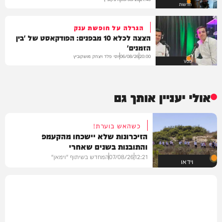
חדשות
הגרלה על חופשת ענק
הצצה לכלא 10 מבפנים: הפודקאסט של 'בין
הזמנים'
יוסי פלד ויצחק מושקוביץ
06/08/26
20:00
VOD
אולי יעניין אותך גם
כשהאש בוערת!
הזיכרונות שלא יישכחו מהקעמפ
והתובנות בשנים שאחרי
12:21
07/08/26
המחדש בשיתוף "וימאן"
וידאו