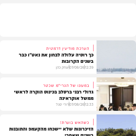
בעולם
הערכת מודיעין דרמטית
כך רוסיה עלולה לבחון את נאט"ו כבר
בשנים הקרובות
12:39
07/08/26
יצחק כהן
במעונו של הגרי"מ שכטר
גדולי רבני ברסלב בכינוס הוקרה לראשי
ממשל אוקראינה
בעולם
12:33
07/08/26
דודי סגל
כשהאש בוערת!
הזיכרונות שלא יישכחו מהקעמפ והתובנות
בשנים שאחרי
חרדים