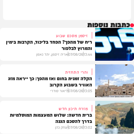
כתבות נוספות
זיסמן מסכם שבוע
ריח של מהפך? הפחד בליכוד, הקרבות בימין
והמרוץ לבלפור
13:44
07/08/26
אריה זיסמן, יתד נאמן
והרי התחזית
הקלה זמנית בחום ואז מהפך: כך ייראה מזג
האוויר בשבוע הקרוב
פוליטי
13:05
07/08/26
ליאור סודרי
מזרח תיכון חדש
ברית חדשה: שלוש המעצמות המוסלמיות
בדרך להסכם הגנה
מזג האוויר
13:02
07/08/26
יצחק כהן