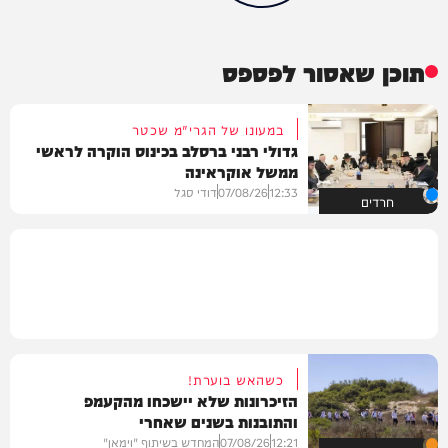
תוכן שאסור לפספס
במעונו של הגרי"מ שכטר
גדולי רבני ברסלב בכינוס הוקרה לראשי
ממשל אוקראינה
12:33
07/08/26
דודי סגל
חרדים
כשהאש בוערת!
הזיכרונות שלא יישכחו מהקעמפ
והתובנות בשנים שאחרי
12:21
07/08/26
המחדש בשיתוף "וימאן"