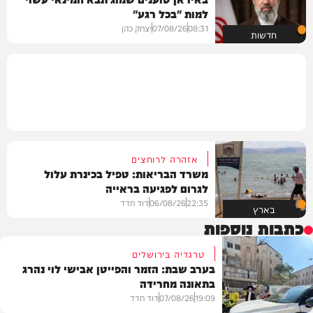
למות "בכל רגע"
08:31
07/08/26
יצחק כהן
חדשות
אזהרה לרוחצים
משרד הבריאות: טפיל בכינרת עלול
לגרום לפגיעה בראייה
22:35
06/08/26
דוד חדד
בארץ
כתבות נוספות
טרגדיה בירושלים
בערב שבת: הזמר והפייטן אבישי לוי נהרג
בתאונה מחרידה
19:09
07/08/26
דוד חדד