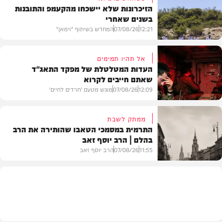
הזיכרונות שלא יישכחו מהקעמפ והתובנות
בשנים שאחרי
12:21
07/08/26
המחדש בשיתוף "וימאן"
אל תהיו תמימים
העדות המטלטלת של מפקד התאג"ד
שאתם חייבים לקרוא
וידאו
12:09
07/08/26
מוגש מטעם 'חרדים לחיים'
ממתק לשבת
התרמית במסמכי הטאבו שהותירה את הרב
בהלם | הרב יוסף זאב
דעות
11:55
07/08/26
הרב יוסף זאב
בית המדרש