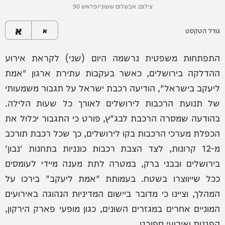
צילום: אבשלום ששוני/פלאש 90
א
גודל הטקסט
א
התפתחות משפטית נרשמה היום (שני) לקראת אירוע
ההדלקה בירושלים, כאשר בעקבות עתירת ארגון "אמת
ליעקב בישראל", הודיעה רכבת ישראל על תגבור משמעותי
של תנועת הרכבות לירושלים לאורך כל שעות הלילה.
בהודעה שמסרה הרכבת לבג"ץ, פורט כי התגבור יכלול את
הכפלת מערכי הרכבות בקו לירושלים, כך שכל רכבת תורכב
מ-12 קרונות, לצד הצבת רכבות כונניות בתחנות 'נבון'
בירושלים ובבני ברק, במטרה לתת מענה מיידי לעומסים
ככל שייווצרו בשטח. בעמותת "אמת ליעקב" בירכו על
המהלך, וציינו כי מדובר ביישום המדיניות הנהוגה באירועים
המוניים אחרים במגזרים השונים, כגון מופעי פארק הירקון,
הפגנות ואירועי ספורט.