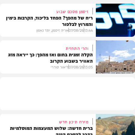
זיסמן מסכם שבוע
ריח של מהפך? הפחד בליכוד, הקרבות בימין
והמרוץ לבלפור
בארץ
13:44
07/08/26
אריה זיסמן, יתד נאמן
והרי התחזית
הקלה זמנית בחום ואז מהפך: כך ייראה מזג
האוויר בשבוע הקרוב
פוליטי
13:05
07/08/26
ליאור סודרי
מזג האוויר
מזרח תיכון חדש
ברית חדשה: שלוש המעצמות המוסלמיות
בדרך להסכם הגנה