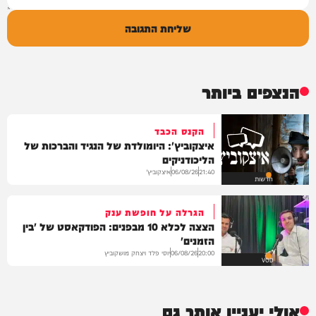
שליחת התגובה
הנצפים ביותר
הקנס הכבד
איצקוביץ': היומולדת של הנגיד והברכות של
הליכודניקים
איצקוביץ'
06/08/26
21:40
חדשות
הגרלה על חופשת ענק
הצצה לכלא 10 מבפנים: הפודקאסט של 'בין
הזמנים'
יוסי פלד ויצחק מושקוביץ
06/08/26
20:00
VOD
אולי יעניין אותך גם