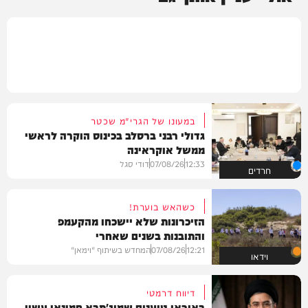
במעונו של הגרי"מ שכטר
גדולי רבני ברסלב בכינוס הוקרה לראשי
ממשל אוקראינה
12:33
07/08/26
דודי סגל
חרדים
כשהאש בוערת!
הזיכרונות שלא יישכחו מהקעמפ
והתובנות בשנים שאחרי
12:21
07/08/26
המחדש בשיתוף "וימאן"
וידאו
דיווח דרמטי
באיראן טוענים שמוג'תבא חמינאי עשוי