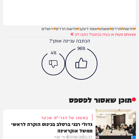
חדשות
חרדים
משפט
אמת ליעקב
חדשות חרדים
ירושלים
מצאתם טעות או בעיה בכתבה? כתבו לנו
הכתבה עניינה אותך?
96%
4%
תוכן שאסור לפספס
במעונו של הגרי"מ שכטר
גדולי רבני ברסלב בכינוס הוקרה לראשי
ממשל אוקראינה
12:33
07/08/26
דודי סגל