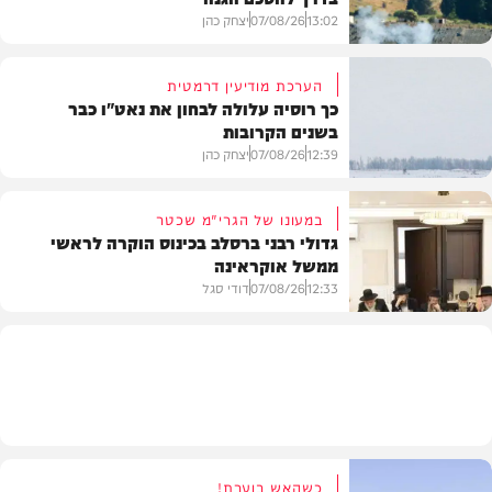
13:02
07/08/26
יצחק כהן
הערכת מודיעין דרמטית
כך רוסיה עלולה לבחון את נאט"ו כבר
בשנים הקרובות
בעולם
12:39
07/08/26
יצחק כהן
במעונו של הגרי"מ שכטר
גדולי רבני ברסלב בכינוס הוקרה לראשי
ממשל אוקראינה
בעולם
12:33
07/08/26
דודי סגל
חרדים
כשהאש בוערת!