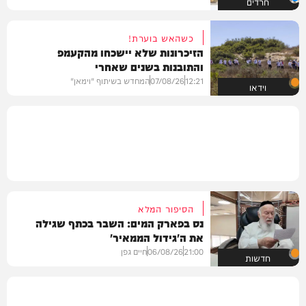
חרדים
כשהאש בוערת!
הזיכרונות שלא יישכחו מהקעמפ
והתובנות בשנים שאחרי
12:21
07/08/26
המחדש בשיתוף "וימאן"
וידאו
הסיפור המלא
נס בפארק המים: השבר בכתף שגילה
את ה'גידול הממאיר'
21:00
06/08/26
חיים גפן
חדשות