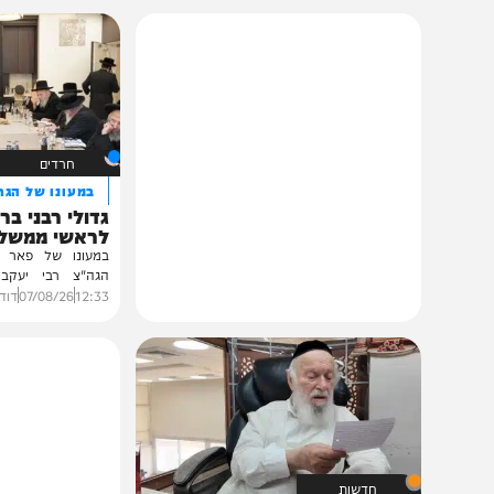
תוכן שאסור לפספס
חרדים
במעונו של הגרי"מ שכ
גדולי רבני ברסלב בכ
לראשי ממשל אוקרא
במעונו של פאר הדור וזק
הגה"צ רבי יעקב מאיר ש
ובהשתתפות...
12:33
07/08/26
דודי סגל
0