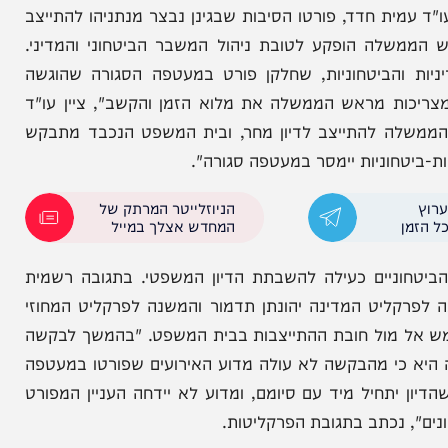
ר התנגדות חריפה של הפרקליטות, החליט בית המשפט
ים כבר בשעה 17:00.
חדד, פורטו הסיבות שבגינן נבצר מנתניהו להתייצב
לה הופקע לטובת ניהול המשבר הביטחוני והמדיני.
הביטחוניות, שחלקן פורט במעטפה הסגורה שהוגשה
 מראש הממשלה את מלוא הזמן והקשב", ציין עו"ד
ה להתייצב לדיון מחר, ובית המשפט הנכבד מתבקש
חוניות יימסר במעטפה סגורה".
הניוזלייטר המרתק של
המחדש אצלך במייל
ניים כעילה להשבתת הדיון המשפטי. בתגובה רשמית
יט המדינה יהונתן תדמור והמשנה לפרקליט המחוזי
אל מול חובת ההתייצבות בבית המשפט. "בהמשך לבקשה