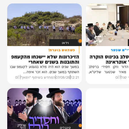
וידאו
טר
כשהאש בוערת!
ינוס הוקרה
הזיכרונות שלא יישכחו מהקעמפ
ינה
והתובנות בשנים שאחרי
ן חסידי ברסלב
במשך שנים הוא היה מלא בגעגוע לקעמפ שבו
כטער שליט"א,
השתתף במשך שנים. הוא זכר איפה...
12:21
07/08/26
המחדש בשיתוף "וימאן"
0