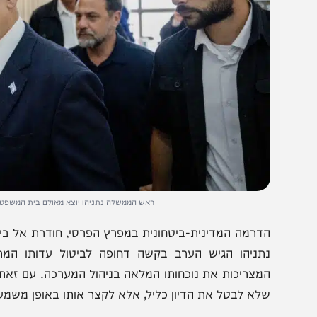
ראש הממשלה נתניהו יוצא מאולם בית המשפט לאחר עדותו ש
דרמה המדינית-ביטחונית במפרץ הפרסי, חודרת אל בין כותל
תניהו הגיש הערב בקשה דחופה לביטול עדותו המתוכננת ל