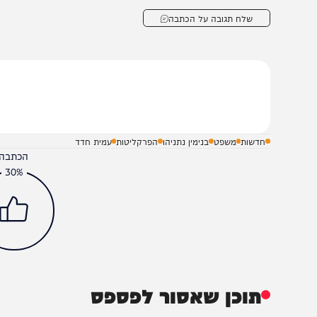
יעדו אנשי ביטחון ובסיסים: בני זוג
נתניהו מודיע לבג"ץ: "
אשקלון נאשמים בריגול
כדין לא אפטר אותו"
שלח תגובה על הכתבה
חדשות
משפט
בנימין נתניהו
הפרקליטות
עמית חדד
הכתבה עניינה א
30%