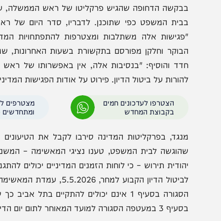
מצריכות את נוכחותו המלאה בניהול המערכה. עם זאת, לאח
א לבטל את הדיון כליל, אלא לקצר אותו באופן משמעותי; הדיון יחל בשעה 13:30 ויסתי
בקשה הדחופה שהגיש פרקליטו של ראש הממשלה, עו"ד עמית 
בית המשפט כפי שתוכנן. לדבריו, סדר היום של ראש הממש
פגישות אלה משתלבות ומצטרפות להתפתחויות המדיניות ו
בוקר וחלקן מפורסם בתקשורת בשעות האחרונות, שמצריכות
דד והוסיף: "בנסיבות אלה, אין באפשרותו של ראש הממשל
הורות על ביטול הדיון. פירוט על אודות הפגישות המדיניות-ביט
הצטרפו לעדכונים חמים
מצטרפים לערוץ
בקבוצת המחדש
ומתחדשים כל הזמן
נגד, בפרקליטות המדינה סירבו לקבל את הטיעונים הביטחו
הוגשה לבית המשפט, טענו נציגי המאשימה – המשנה לפרקל
הודית תירוש – כי לוחות הזמנים המדיניים יכולים להתגמש 