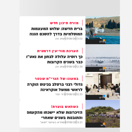
22:32
בהמשך להחייאה שבוצעה בבני ברק: הציבור
מתבקש להתפלל עבור הפעוט צבי בן שיינא
לרפואה שלמה
מזרח תיכון חדש
ברית חדשה: שלוש המעצמות
21:32
המוסלמיות בדרך להסכם הגנה
בין הזמנים: שלושה בחורי ישיבות חולצו
13:02
07/08/26
יצחק כהן
בעולם
מהכינרת לאחר שנסחפו לעומק האגם, בחוף
בלתי מוכרז כשהם על גבי אביזר ציפה.
הערכת מודיעין דרמטית
כך רוסיה עלולה לבחון את נאט"ו
כבר בשנים הקרובות
12:39
07/08/26
יצחק כהן
בעולם
21:31
בני ברק: חובשים ופראמדיקים של ארגון הצלה
במעונו של הגרי"מ שכטר
מבצעים פעולות החייאה על תינוק כבן שנה וחצי
גדולי רבני ברסלב בכינוס הוקרה
לאחר שנחנק משקית.
לראשי ממשל אוקראינה
12:33
07/08/26
דודי סגל
חרדים
כשהאש בוערת!
19:03