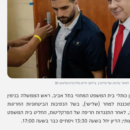
ל מילצ'ן. צילום: חיים גולדברג/פלאש 90
י בית המשפט המחוזי בתל אביב. ראש הממשלה בנימין
מחר (שלישי), בשל הנסיבות הביטחוניות החריגות