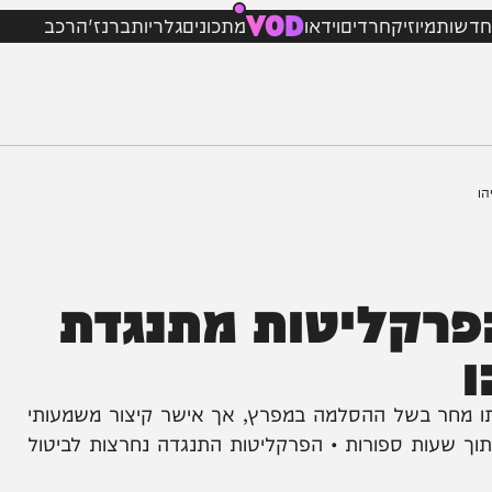
VOD
מיוזיק
חרדים
וידאו
מתכונים
גלריות
ברנז'ה
רכב
קליטות מתנגדת
 בשל ההסלמה במפרץ, אך אישר קיצור משמעותי
ות ספורות • הפרקליטות התנגדה נחרצות לביטול