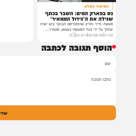
חדשות
הסיפור המלא
נס בפארק המים: השבר בכתף
שגילה את ה'גידול הממאיר'
מעשה נדיר וחריג שהתפרסם הבוקר בקו 'שיח
יצחק' על ידי בעל המעשה בעצמו, ומעורר...
21:00
06/08/26
חיים גפן
0
הוסף תגובה לכתבה
ם
אימיי
גובה