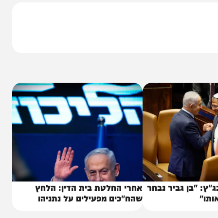
5., עמדת המאשימה היא כי מהבקשה לא עולה מדוע האירועים שפורטו במעטפה
שהדיון יתחיל מיד עם סיומם, ומדוע לא יידחה העניין המפורט