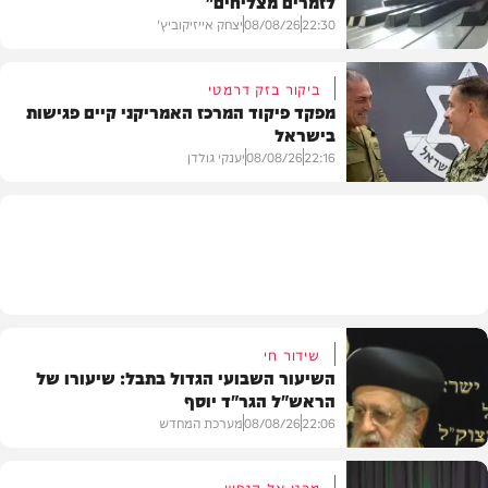
לזמרים מצליחים"
22:30
08/08/26
יצחק אייזיקוביץ'
ביקור בזק דרמטי
מפקד פיקוד המרכז האמריקני קיים פגישות
בישראל
חדשות
22:16
08/08/26
יענקי גולדן
חדשות
שידור חי
השיעור השבועי הגדול בתבל: שיעורו של
הראש"ל הגר"ד יוסף
22:06
08/08/26
מערכת המחדש
מבט אל הנפש