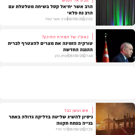
הרב אשר יחיאל קסל בשיחה מטלטלת עם
הרב נח פלאי
וידאו
22:02
08/08/26
הרב אשר קסל
נאט"ו של המזרח התיכון?
טורקיה הזמינה את מצרים להצטרף לברית
ההגנה החדשה
חדשות
21:48
08/08/26
יצחק כהן
חדשות
אש ועשן כבד
ניסיון להשיג שליטה בדליקה גדולה באתר
בנייה בפתח תקווה
21:35
08/08/26
דוד חדד