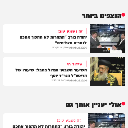
הנצפים ביותר
זה נשמע טוב!
יהודה בורן: "התחרות לא תהפוך אתכם
לזמרים מצליחים"
יצחק אייזיקוביץ'
08/08/26
22:30
חדשות
שידור חי
השיעור השבועי הגדול בתבל: שיעורו של
הראש"ל הגר"ד יוסף
מערכת המחדש
08/08/26
22:06
וידאו
אולי יעניין אותך גם
זה נשמע טוב!
יהודה בורן: "התחרות לא תהפוך אתכם