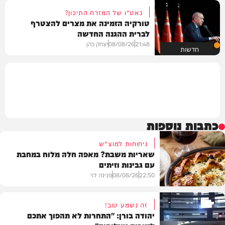
נאט"ו של המזרח התיכון?
טורקיה הזמינה את מצרים להצטרף
לברית ההגנה החדשה
21:48
08/08/26
יצחק כהן
חדשות
כתבות נוספות
ניחוחות למוצ"ש
שאריות משבת? מאפה חלה מלוח במחבת
עם גבינות וזיתים
22:50
08/08/26
פנינה לוי
זה נשמע טוב!
יהודה בורן: "התחרות לא תהפוך אתכם
מתכונים