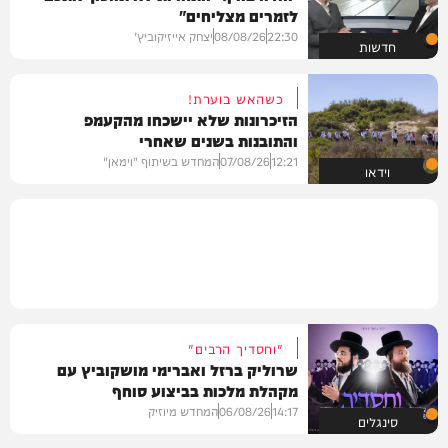
לזמרים מצליחים"
22:30
08/08/26
יצחק אייזיקוביץ'
חדשות
כשהאש בוערת!
הזיכרונות שלא יישכחו מהקעמפ
והתובנות בשנים שאחרי
12:21
07/08/26
המחדש בשיתוף "וימאן"
וידאו
"וחסדיך הרבים"
שרוליק ברזל ואברימי מושקוביץ עם
מקהלת מלכות בביצוע סוחף
14:17
06/08/26
המחדש מיוזיק
סינגלים