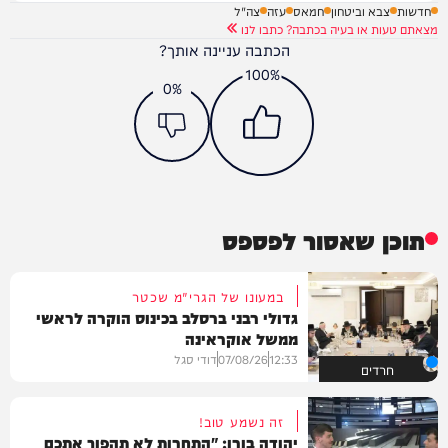
חדשות
צבא וביטחון
חמאס
עזה
צה"ל
מצאתם טעות או בעיה בכתבה? כתבו לנו
הכתבה עניינה אותך?
100%
0%
תוכן שאסור לפספס
במעונו של הגרי"מ שכטר
גדולי רבני ברסלב בכינוס הוקרה לראשי
ממשל אוקראינה
12:33
07/08/26
דודי סגל
חרדים
זה נשמע טוב!
יהודה בורן: "התחרות לא תהפוך אתכם