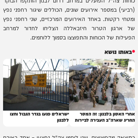
כוחות צה"ל הפועלים במרחב דרום לבנון הותקפו הבוקר
(רביעי) במספר אירועים שונים, הכוללים שיגור רחפני נפץ
ומטחי רקטות. באחד האירועים המרכזיים, שני רחפני נפץ
של ארגון הטרור חיזבאללה הצליחו לחדור למרחב
הפעילות של הכוחות והתפוצצו בסמוך ללוחמים.
באותו נושא
אחרי האסון בלבנון: זה המסר
ישראלים פגעו בגדר הגבול וחצו
החריג שארה"ב העבירה לביירות
ללבנון
כתוצאה מהפיצוצים, שני לוחמי צה"ל נפצעו – אחד באורח