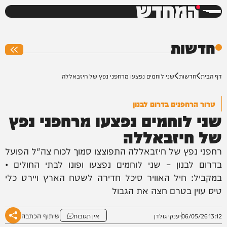
המחדש
0%
חדשות
דף הבית
חדשות
שני לוחמים נפצעו מרחפני נפץ של חיזבאללה
טרור הרחפנים בדרום לבנון
שני לוחמים נפצעו מרחפני נפץ
של חיזבאללה
רחפני נפץ של חיזבאללה התפוצצו סמוך לכוח צה"ל הפועל
בדרום לבנון – שני לוחמים נפצעו ופונו לבתי החולים •
במקביל: חיל האוויר סיכל חדירה לשטח הארץ ויירט כלי
טיס עוין בטרם חצה את הגבול
שיתוף הכתבה
13:12
06/05/26
יענקי גולדן
אין תגובות