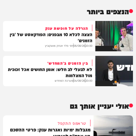
הנצפים ביותר
הגרלה על חופשת ענק
הצצה לכלא 10 מבפנים: הפודקאסט של 'בין
הזמנים'
יוסי פלד ויצחק מושקוביץ
06/08/26
20:00
VOD
בין הזמנים ב'המחדש'
לא לבעלי לב חלש: אומן החושים אכל זכוכית
מול המצלמות
מערכת המחדש
04/08/26
20:00
VOD
אולי יעניין אותך גם
טראמפ התקפל
מגבלות ימיות ואגרות ענק: פרטי ההסכם
בין ארה"ב לאיראן