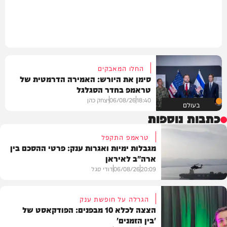
החלו המאבקים
סימן את היורש: האמירה הדרמטית של
טראמפ בחדר הסגלגל
18:40
06/08/26
יצחק כהן
בעולם
כתבות נוספות
טראמפ התקפל
מגבלות ימיות ואגרות ענק: פרטי ההסכם בין
ארה"ב לאיראן
20:09
06/08/26
דודי סגל
הגרלה על חופשת ענק
הצצה לכלא 10 מבפנים: הפודקאסט של
'בין הזמנים'
מדיני