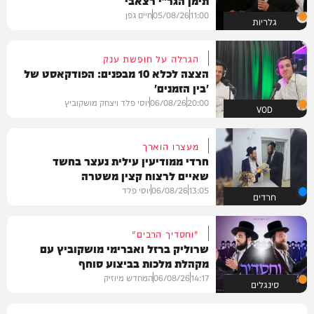
11:00
05/08/26
חיים גפן
גלריות
הגרלה על חופשת ענק
הצצה לכלא 10 מבפנים: הפודקאסט של
'בין הזמנים'
20:00
06/08/26
יוסי פלד ויצחק מושקוביץ
VOD
מעצרו הוארך
חרדי ממודיעין עילית נעצר בחשד
שאיים לרצוח קצין משטרה
13:05
06/08/26
יוסי פלד
חרדים
"וחסדיך הרבים"
שרוליק ברזל ואברימי מושקוביץ עם
מקהלת מלכות בביצוע סוחף
14:17
06/08/26
המחדש מיוזיק
סינגלים