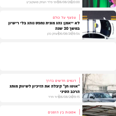
20:00
06/08/26
יוסי פלד ויצחק מושקוביץ
צפצף על כולם
לא ייאמן: נהג מונית נתפס נוהג בלי רישיון
במשך 20 שנה
VOD
19:54
06/08/26
יצחק כהן
משטרה
דגמים חדשים בדרך
"אוטו חן" קיבלה את הזיכיון לשיווק מותג
הרכב הסיני
19:15
06/08/26
דוד חדד
אסונות בין הזמנים