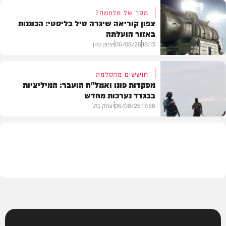
מסר של מלחמה?
צפון קוריאה שיגרה טיל בליסטי: הכוננות
באזור הועלתה
צבא וביטחון
18:13
06/08/26
יצחק כהן
חוששים מהסלמה
מפקדות פונו ואמל"ח הועבר: המיליציות
בבגדד נערכות מחדש
בעולם
17:56
06/08/26
יצחק כהן
בעולם