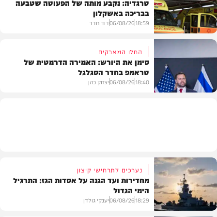
טרגדיה: נקבע מותה של הפעוטה שטבעה
בבריכה באשקלון
רכב
18:59
06/08/26
דוד חדד
החלו המאבקים
סימן את היורש: האמירה הדרמטית של
טראמפ בחדר הסגלגל
בארץ
18:40
06/08/26
יצחק כהן
בעולם
נערכים לתרחישי קיצון
מחדירות ועד הגנה על אסדות הגז: התרגיל
הימי הגדול
18:29
06/08/26
יענקי גולדן