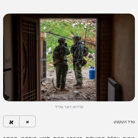
קרדיט: דובר צה"ל
א
גודל הטקסט
א