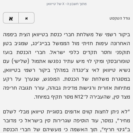
מתוך חשבון ה- X של טייוואן
א
גודל הטקסט
א
ביקור רשמי של משלחת חברי כנסת בטייוואן הצית ביממה
האחרונה עימות חזיתי מול הממשל בבייג'ינג, שמגיב בטון
תוקפני וחסר תקדים כלפי ישראל. חברי הכנסת בועז
טופורובסקי ומיקי לוי מיש עתיד נפגשו אתמול (שלישי) עם
נשיא טייוואן לאי צ'ינגדה במהלך ביקור רשמי בטייוואן,
במסגרת משלחת של הכנסת. המפגש, שנערך על רקע
מתיחות אזורית ורגישות מדינית גבוהה, עורר תגובה חריפה
מצד סין, שהעבירה ל־N12 מסר תקיף במיוחד.
"לא ניתן לחצות קווים אדומים בסוגיית טייוואן מבלי לשלם
מחיר", נמסר, עוד הוסיפה שגרירות סין בישראל כי מדובר
ב"גינוי חריף", תוך האשמה כי מעשיהם של חברי הכנסת