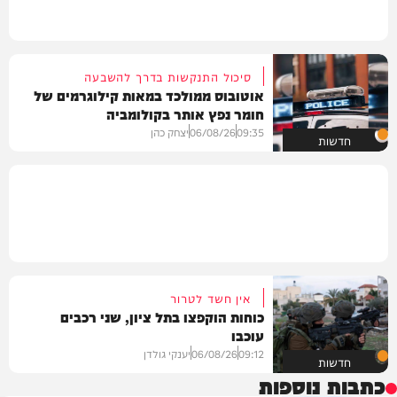
סיכול התנקשות בדרך להשבעה
אוטובוס ממולכד במאות קילוגרמים של
חומר נפץ אותר בקולומביה
09:35
06/08/26
יצחק כהן
חדשות
אין חשד לטרור
כוחות הוקפצו בתל ציון, שני רכבים
עוכבו
09:12
06/08/26
יענקי גולדן
חדשות
כתבות נוספות