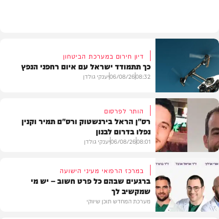
חדשות
דיון חירום במערכת הביטחון
כך תתמודד ישראל עם איום רחפני הנפץ
08:32
06/08/26
יענקי גולדן
הותר לפרסום
רס"ן הראל בירנשטוק ורס"ם תמיר וקנין
נפלו בדרום לבנון
חדשות
08:01
06/08/26
יענקי גולדן
במרכז הרפואי מעיני הישועה
ברגעים שבהם כל פרט חשוב – יש מי
שמקשיב לך
חדשות
מערכת המחדש תוכן שיווקי