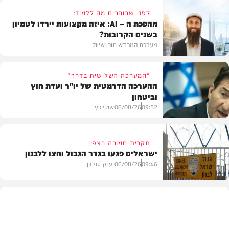
לפני שבוחרים מה ללמוד:
מהפכת ה – AI: איזה מקצועות יירדו לטמיון
בשנים הקרובות?
מערכת המחדש תוכן שיווקי
"המערכה השלישית בדרך"
ההערכה הדרמטית של יו"ר ועדת חוץ
וביטחון
תוכן שיווקי
09:52
06/08/26
שוקי כץ
תקרית חמורה בצפון
ישראלים פגעו בגדר הגבול וחצו ללבנון
חדשות
09:46
06/08/26
יענקי גולדן
חדשות