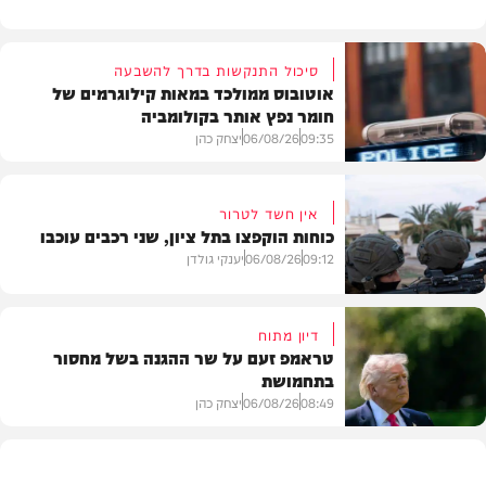
סיכול התנקשות בדרך להשבעה
אוטובוס ממולכד במאות קילוגרמים של
חומר נפץ אותר בקולומביה
09:35
06/08/26
יצחק כהן
אין חשד לטרור
כוחות הוקפצו בתל ציון, שני רכבים עוכבו
חדשות
09:12
06/08/26
יענקי גולדן
דיון מתוח
טראמפ זעם על שר ההגנה בשל מחסור
בתחמושת
חדשות
08:49
06/08/26
יצחק כהן