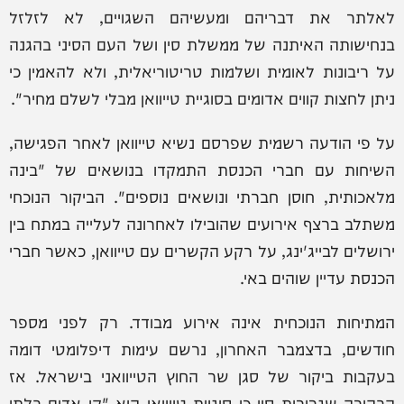
לאלתר את דבריהם ומעשיהם השגויים, לא לזלזל
בנחישותה האיתנה של ממשלת סין ושל העם הסיני בהגנה
על ריבונות לאומית ושלמות טריטוריאלית, ולא להאמין כי
ניתן לחצות קווים אדומים בסוגיית טייוואן מבלי לשלם מחיר".
על פי הודעה רשמית שפרסם נשיא טייוואן לאחר הפגישה,
השיחות עם חברי הכנסת התמקדו בנושאים של "בינה
מלאכותית, חוסן חברתי ונושאים נוספים". הביקור הנוכחי
משתלב ברצף אירועים שהובילו לאחרונה לעלייה במתח בין
ירושלים לבייג'ינג, על רקע הקשרים עם טייוואן, כאשר חברי
הכנסת עדיין שוהים באי.
המתיחות הנוכחית אינה אירוע מבודד. רק לפני מספר
חודשים, בדצמבר האחרון, נרשם עימות דיפלומטי דומה
בעקבות ביקור של סגן שר החוץ הטייוואני בישראל. אז
הבהירה שגרירות סין כי סוגיית טייוואן היא "קו אדום בלתי