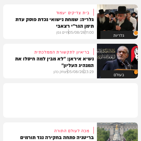
בית צדיקים יעמוד
גלריה: שמחת נישואי נכדת פוסק עדת
תימן הגר"י רצאבי
11:00
05/08/26
חיים גפן
גלריות
בריאיון לתקשורת הממלכתית
נשיא איראן: "לא מבין למה חיסלו את
המנהיג העליון"
23:29
05/08/26
יצחק כהן
בעולם
מכה לעולם התורה
בריטניה פתחה בחקירה נגד תורמים