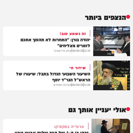
הנצפים ביותר
זה נשמע טוב!
יהודה בורן: "התחרות לא תהפוך אתכם
לזמרים מצליחים"
יצחק אייזיקוביץ'
08/08/26
22:30
חדשות
שידור חי
השיעור השבועי הגדול בתבל: שיעורו של
הראש"ל הגר"ד יוסף
מערכת המחדש
08/08/26
22:06
וידאו
אולי יעניין אותך גם
טרגדיה במקסיקו
נכדו בן ה-4 של הרב שלום ארוש טבע