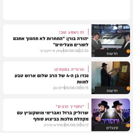
זה נשמע טוב!
יהודה בורן: "התחרות לא תהפוך אתכם
לזמרים מצליחים"
22:30
08/08/26
יצחק אייזיקוביץ'
חדשות
טרגדיה במקסיקו
נכדו בן ה-4 של הרב שלום ארוש טבע
למוות
10:15
09/08/26
חיים גפן
חדשות
"וחסדיך הרבים"
שרוליק ברזל ואברימי מושקוביץ עם
מקהלת מלכות בביצוע סוחף
14:17
06/08/26
המחדש מיוזיק
סינגלים