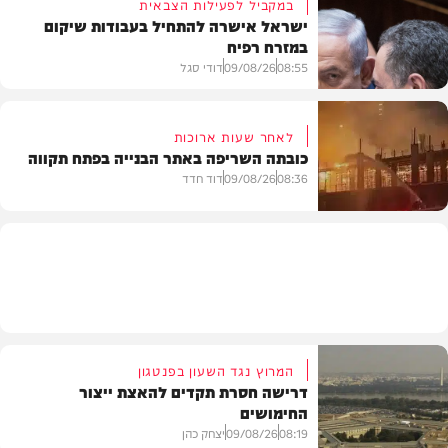
במקביל לפעילות הצבאית
ישראל אישרה להתחיל בעבודות שיקום
במזרח רפיח
חרדים
08:55
09/08/26
דודי סגל
לאחר שעות ארוכות
כובתה השריפה באתר הבנייה בפתח תקווה
חדשות
08:36
09/08/26
דוד חדד
חדשות
המרוץ נגד השעון בפנטגון
דרישה חסרת תקדים להאצת ייצור
החימושים
08:19
09/08/26
יצחק כהן