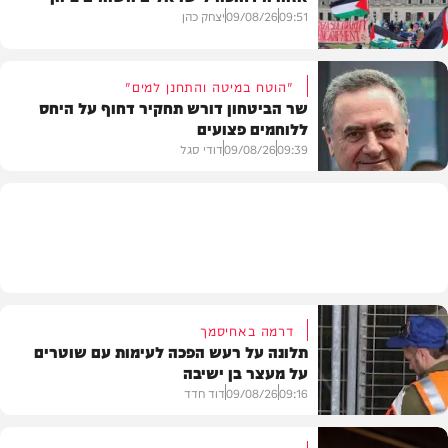
חדשות
09:51
09/08/26
יצחק כהן
"הוטח במיטה והתחנן למים"
שר הביטחון דורש תחקיר דחוף על היחס
ללוחמים פצועים
חדשות
09:39
09/08/26
דודי סגל
חדשות
דרמה באחיסמך
תלונה על רעש הפכה לעימות עם שוטרים
על מעצר בן ישיבה
09:16
09/08/26
דוד חדד