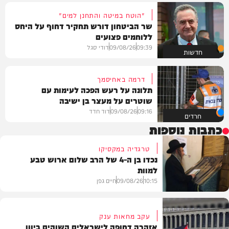
"הוטח במיטה והתחנן למים"
שר הביטחון דורש תחקיר דחוף על היחס
ללוחמים פצועים
09:39
09/08/26
דודי סגל
חדשות
דרמה באחיסמך
תלונה על רעש הפכה לעימות עם
שוטרים על מעצר בן ישיבה
09:16
09/08/26
דוד חדד
חרדים
כתבות נוספות
טרגדיה במקסיקו
נכדו בן ה-4 של הרב שלום ארוש טבע
למוות
10:15
09/08/26
חיים גפן
עקב מחאות ענק
אזהרה דחופה לישראלים השוהים ביוון