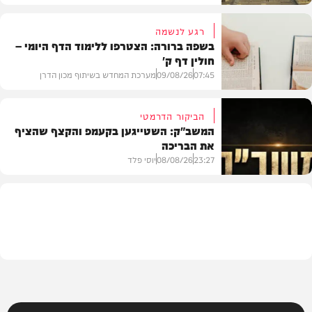
רגע לנשמה
בשפה ברורה: הצטרפו ללימוד הדף היומי –
חולין דף ק'
חדשות
07:45
09/08/26
מערכת המחדש בשיתוף מכון הדרן
הביקור הדרמטי
המשב"ק: השטייגען בקעמפ והקצף שהציף
את הבריכה
בית המדרש
23:27
08/08/26
יוסי פלד
המשב"ק