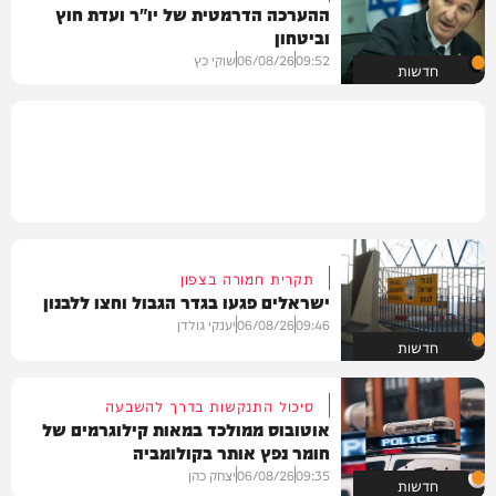
ההערכה הדרמטית של יו"ר ועדת חוץ
וביטחון
09:52
06/08/26
שוקי כץ
חדשות
תקרית חמורה בצפון
ישראלים פגעו בגדר הגבול וחצו ללבנון
09:46
06/08/26
יענקי גולדן
חדשות
סיכול התנקשות בדרך להשבעה
אוטובוס ממולכד במאות קילוגרמים של
חומר נפץ אותר בקולומביה
09:35
06/08/26
יצחק כהן
חדשות