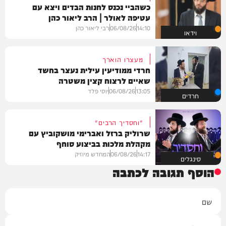
כשהביי נכנס לחנות הבדים ויצא עם
עטיפה לאולר | הרב ליאור כהן
14:10
06/08/26
רבי ליאור כהן
וידאו
מעצרו הוארך
חרדי ממודיעין עילית נעצר בחשד
שאיים לרצוח קצין משטרה
13:05
06/08/26
יוסי פלד
חרדים
"וחסדיך הרבים"
שרוליק ברזל ואברימי מושקוביץ עם
מקהלת מלכות בביצוע סוחף
14:17
06/08/26
המחדש מיוזיק
סינגלים
הוסף תגובה לכתבה
שם
אימייל