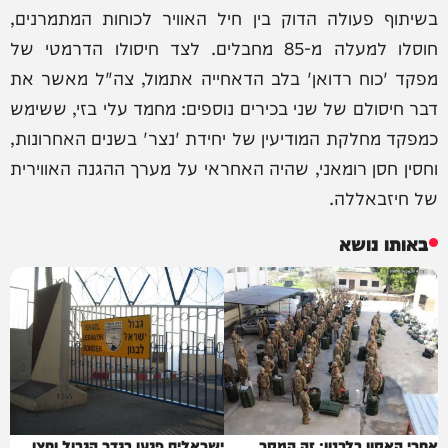
בשיתוף פעולה הדוק בין חיל האוויר לכוחות המתמרנים,
חוסלו למעלה מ-85 מחבלים. לצד חיסולו הדרמטי של
מפקד 'כוח רדואן' בלב הדאחייה אתמול, צה"ל מאשר את
דבר חיסולם של שני בכירים נוספים: מחמד עלי בזי, ששימש
כמפקד מחלקת המודיעין של יחידת 'נצר' בשנים האחרונות,
וחסין חסן רומאני, שהיה האחראי על מערך ההגנה האווירית
של חיזבאללה.
באותו נושא
אחרי האסון בלבנון: זה המסר
ישראלים פגעו בגדר הגבול וחצו