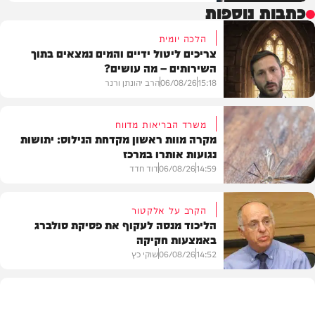
כתבות נוספות
הלכה יומית
צריכים ליטול ידיים והמים נמצאים בתוך
השירותים – מה עושים?
15:18
06/08/26
הרב יהונתן ורנר
משרד הבריאות מדווח
מקרה מוות ראשון מקדחת הנילוס: יתושות
נגועות אותרו במרכז
הלכה
14:59
06/08/26
דוד חדד
הקרב על אלקטור
הליכוד מנסה לעקוף את פסיקת סולברג
באמצעות חקיקה
בריאות
14:52
06/08/26
שוקי כץ