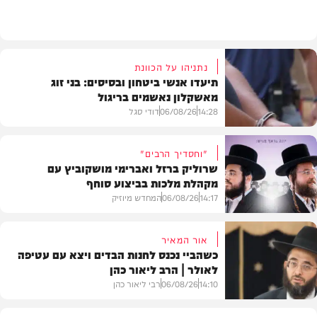
פוליטי
נתניהו על הכוונת
תיעדו אנשי ביטחון ובסיסים: בני זוג
מאשקלון נאשמים בריגול
14:28
06/08/26
דודי סגל
"וחסדיך הרבים"
שרוליק ברזל ואברימי מושקוביץ עם
מקהלת מלכות בביצוע סוחף
משפט
14:17
06/08/26
המחדש מיוזיק
אור המאיר
כשהביי נכנס לחנות הבדים ויצא עם עטיפה
לאולר | הרב ליאור כהן
סינגלים
14:10
06/08/26
רבי ליאור כהן