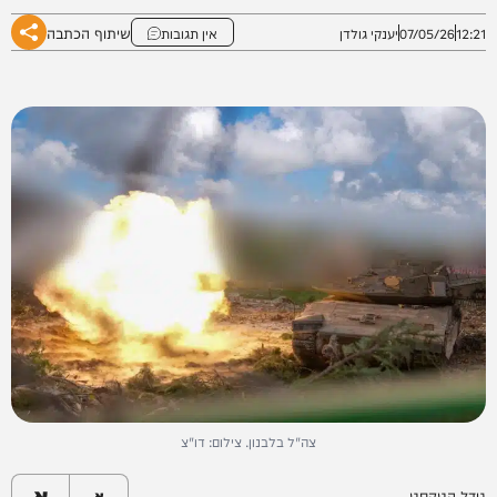
שיתוף הכתבה
12:21
07/05/26
יענקי גולדן
אין תגובות
צה"ל בלבנון. צילום: דו"צ
א
גודל הטקסט
א