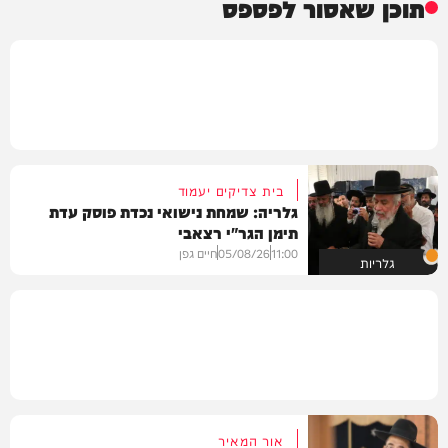
תוכן שאסור לפספס
בית צדיקים יעמוד
גלריה: שמחת נישואי נכדת פוסק עדת
תימן הגר"י רצאבי
11:00
05/08/26
חיים גפן
גלריות
אור המאיר