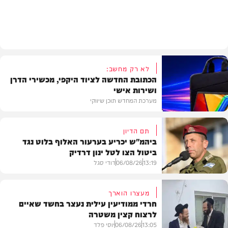
וידאו
לא רק מחשב:
הכתובת החדשה לציוד היקפי, מכשירי הדרן
ושירות אישי
מערכת המחדש תוכן שיווקי
תם הדיון
ביהמ"ש יכריע בערעור האלוף בלוט נגד
ביטול הצו לטל ינון דרדיק
תוכן שיווקי
13:19
06/08/26
דודי סגל
מעצרו הוארך
חרדי ממודיעין עילית נעצר בחשד שאיים
לרצוח קצין משטרה
משפט
13:05
06/08/26
יוסי פלד