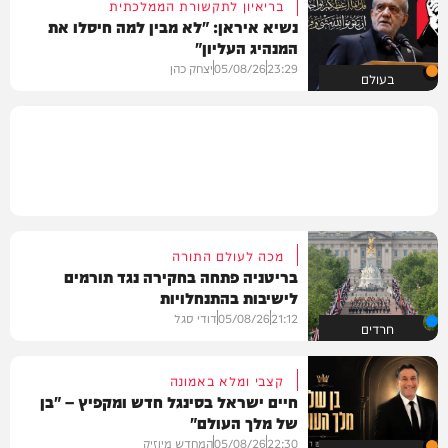
בריאיון לתקשורת הממלכתית
נשיא איראן: "לא מבין למה חיסלו את
המנהיג העליון"
23:29
05/08/26
יצחק כהן
בעולם
מכה לעולם התורה
בריטניה פתחה בחקירה נגד תורמים
לישיבות בהתנחלויות
21:12
05/08/26
דודי סגל
חרדים
קצבי ומלא באמונה
חיים ישראל בסינגל חדש ומקפיץ – "בן
של מלך העולם"
22:30
05/08/26
המחדש מיוזיק