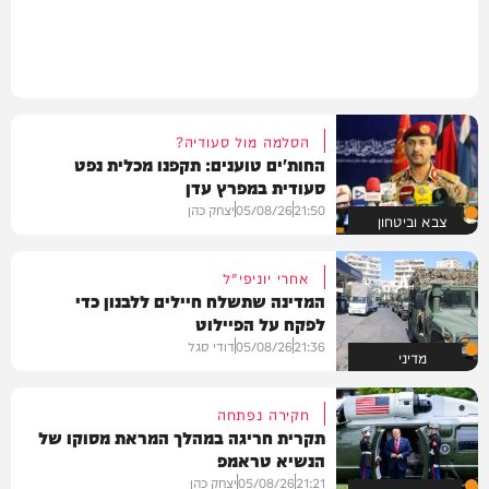
הסלמה מול סעודיה?
החות'ים טוענים: תקפנו מכלית נפט
סעודית במפרץ עדן
21:50
05/08/26
יצחק כהן
צבא וביטחון
אחרי יוניפי"ל
המדינה שתשלח חיילים ללבנון כדי
לפקח על הפיילוט
21:36
05/08/26
דודי סגל
מדיני
חקירה נפתחה
תקרית חריגה במהלך המראת מסוקו של
הנשיא טראמפ
21:21
05/08/26
יצחק כהן