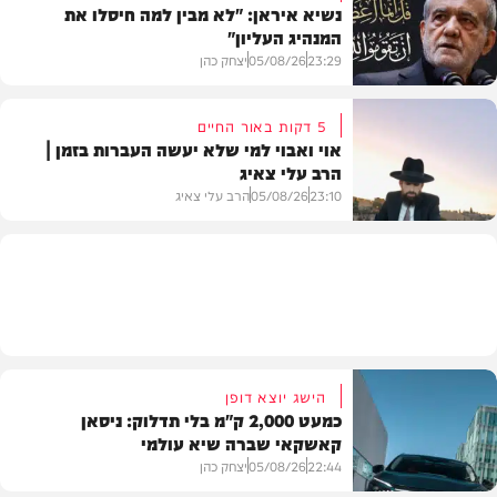
נשיא איראן: "לא מבין למה חיסלו את
המנהיג העליון"
תוכן שיווקי
23:29
05/08/26
יצחק כהן
5 דקות באור החיים
אוי ואבוי למי שלא יעשה העברות בזמן |
הרב עלי צאיג
בעולם
23:10
05/08/26
הרב עלי צאיג
בית המדרש
הישג יוצא דופן
כמעט 2,000 ק"מ בלי תדלוק: ניסאן
קאשקאי שברה שיא עולמי
22:44
05/08/26
יצחק כהן