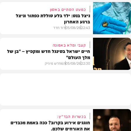
כמעט הסתיים באסון
ניצל בנס: ילד בלע סוללת כפתור וניצל
ברגע האחרון
חדשות הרכב
22:43
05/08/26
דוד חדד
קצבי ומלא באמונה
חיים ישראל בסינגל חדש ומקפיץ – "בן של
מלך העולם"
בריאות
22:30
05/08/26
המחדש מיוזיק
חדש במוזיקה
בכשרות הבד"ץ:
חוגגים אירוע בקרוב? ככה באמת מכבדים
את האורחים שלכם.