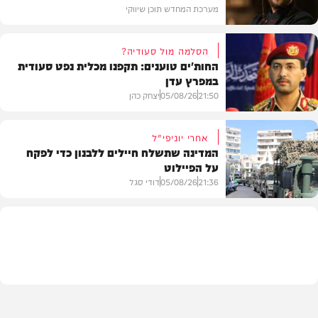
מערכת המחדש תוכן שיווקי
הסלמה מול סעודיה?
החות'ים טוענים: תקפנו מכלית נפט סעודית
במפרץ עדן
תוכן שיווקי
21:50
05/08/26
יצחק כהן
אחרי יוניפי"ל
המדינה שתשלח חיילים ללבנון כדי לפקח
על הפיילוט
צבא וביטחון
21:36
05/08/26
דודי סגל
מדיני