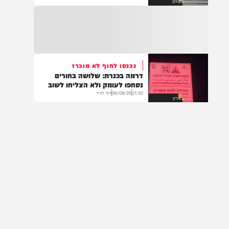
צבא וביטחון
לכיוון מערב נחסם לצורך פעולות כיבוי ומניעת
הסלמה בתימן
סיכון לנהגים. הנהגים מתבקשים לנסוע בדרכים
החות'ים פתחו במתקפת ענק:
חלופיות.
עשרות חיילים נהרגו
15:07
.*👈📍 אהרונס מבוא חורון – רשמו ב-Waze*
22:05
06/08/26
יצחק כהן
בעולם
🕖 פתוחים מ-19:00 בערב ועד השעות הקטנות
תבואו רעבים… תצאו מאושרים 😍 ווייז ישיר
להגעה – https://waze.com/ul/hsv8vjmkcy
14:43
משרד הבריאות דיווח על מקרה מוות של אדם
נכנסו לחוף לא מוכרז
כבן 70 שחלה בקדחת מערב הנילוס.
דרמה בכנרת: שלושה בחורים
נסחפו לעומק ולא הצליחו לשוב
21:50
06/08/26
דוד חדד
בארץ
14:29
*בין הזמנים הזה חוגגים עם חשבון!* 🏖️ הצטרפו
בקלות ובמהירות לבנק מרכנתיל *וקבלו מענק
של עד 1,400 ש"ח!* בנק מרכנתיל מעניק
ללקוחות פרטיים מגוון הטבות למצטרפים
חדשים: ✅ *מענק הצטרפות של עד 1,400₪*