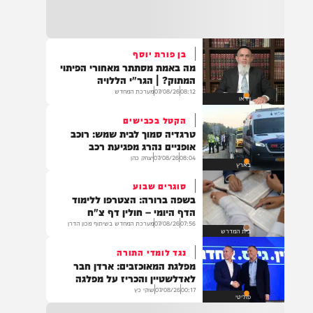
21:31
בני ברק: חובשים ופראמדיקים של ארגון הצלה
מבצעים פעולות החייאה על תינוק כבן שנה וחצי
לאחר שנחנק משקית.
בן פורת יוסף
מה באמת מסתתר מאחורי הפיתוי
19:03
המתוק? | הגר"י הללויה
בד"ה: נקבע מותה של הפעוטה שטבעה בבריכה
08:12
07/08/26
מערכת המחדש
וידאו
באשקלון
הקטל בכבישים
טרגדיה סמוך לבית שמש: רוכב
אופניים נהרג מפגיעת רכב
08:04
07/08/26
יצחק כהן
בארץ
18:06
העתירו בתפילה לרפואת התינוקת לינס רבקה
סוגרים שבוע
כהן בת תהילה, שטבעה באשקלון וזקוקה
בשפה ברורה: הצטרפו ללימוד
לרחמי שמים מרובים
הדף היומי – חולין דף צ"ח
07:56
07/08/26
מערכת המחדש בשיתוף מכון הדרן
בית המדרש
נגד לומדי התורה
17:35