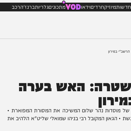
VOD
מיוזיק
חרדים
וידאו
מתכונים
גלריות
ברנז'ה
רכב
ירון
רה: האש בערה
ון
וסדות נהר שלום המשיכה את המסורת המפוארת •
גאון המקובל רבי בניהו שמואלי שליט"א הלהיב את