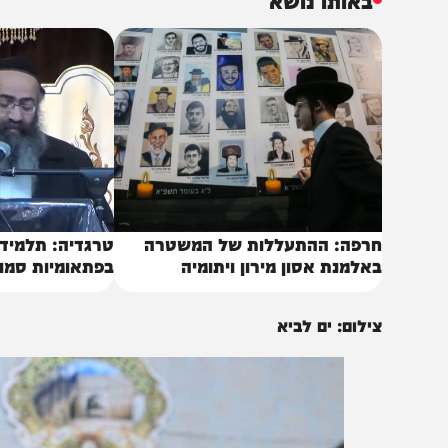
ם השנה הוכח כי כוחו של הרשב"י ומסירות הנפש של מוסדו
הר, תוך דאגה גשמית ורוחנית לכל מי שזכה להעפיל לציון הקד
באותו נושא
רפה: ההתעללות של המשטרה
טרגדיה: תלמידו של 'ה
אלמנת אסון מירון ויתומיה
בפתאומיות סמוך לציון
ילום: ים לביא