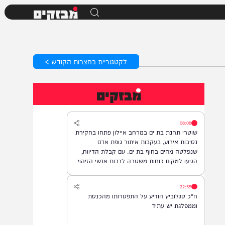
מבזקים
לקטגוריית בחצרות הקודש >
מבזקים
08:08
שוטרי תחנת בת ים במרחב איילון פתחו בחקירת
נסיבות אירוע, בעקבות איתור גופת אדם
שנפלטה מהים בחוף בת ים. עם קבלת הדיווח,
הגיעו למקום כוחות משטרה לרבות אנשי הזיהוי
הפלילי וגורמי ההצלה, והחלו בבדיקת הזירה
ובאיסוף ממצאים. בשלב זה, זהות האדם טרם
22:55
התבררה ואין חשד לפלילים.
ח"כ סגלוביץ הודיע על התפטרותו מהכנסת
וממפלגת יש עתיד