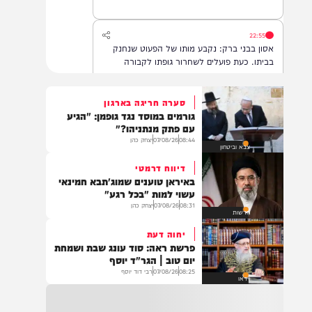
22:55
אסון בבני ברק: נקבע מותו של הפעוט שנחנק
בביתו. כעת פועלים לשחרור גופתו לקבורה
סערה חריגה בארגון
גורמים במוסד נגד גופמן: "הגיע
22:32
עם פתק מנתניהו?"
בהמשך להחייאה שבוצעה בבני ברק: הציבור
08:44
07/08/26
יצחק כהן
צבא וביטחון
מתבקש להתפלל עבור הפעוט צבי בן שיינא
לרפואה שלמה
דיווח דרמטי
באיראן טוענים שמוג'תבא חמינאי
עשוי למות "בכל רגע"
08:31
07/08/26
יצחק כהן
21:32
חדשות
בין הזמנים: שלושה בחורי ישיבות חולצו
יחוה דעת
מהכינרת לאחר שנסחפו לעומק האגם, בחוף
פרשת ראה: סוד עונג שבת ושמחת
בלתי מוכרז כשהם על גבי אביזר ציפה.
יום טוב | הגר"ד יוסף
08:25
07/08/26
רבי דוד יוסף
וידאו