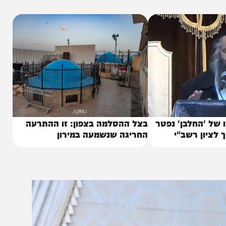
ת "נהר שלום" מצליחים לשמר את השלהבת בוערת בלב
וש ביום שמחתו.
חלבן' נפטר
בצל ההסלמה בצפון: זו ההתרעה
 רשב"י
החריגה שנשמעה במירון