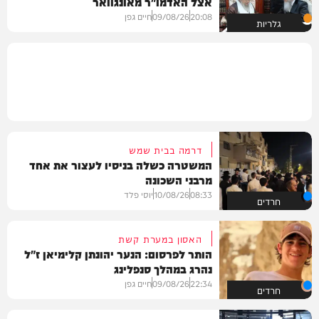
אצל האדמו"ר מאונגוואר
20:08
09/08/26
חיים גפן
גלריות
דרמה בבית שמש
המשטרה כשלה בניסיו לעצור את אחד
מרבני השכונה
08:33
10/08/26
יוסי פלד
חרדים
האסון במערת קשת
הותר לפרסום: הנער יהונתן קלימיאן ז"ל
נהרג במהלך סנפלינג
22:34
09/08/26
חיים גפן
חרדים