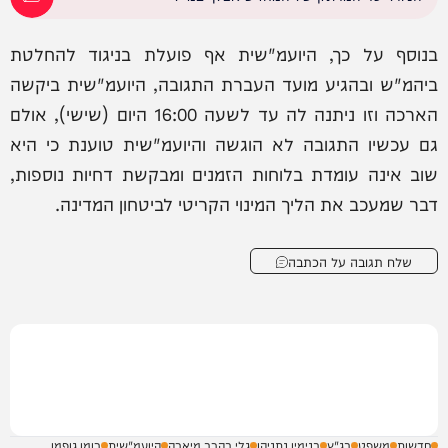
בנוסף על כך, היועמ"שית אף פועלת בניגוד להחלטת
ביהמ"ש ובהגיע מועד העברת התגובה, היועמ"שית ביקשה
הארכה וזו ניתנה לה עד לשעה 16:00 היום (שישי), אולם
גם עכשיו התגובה לא הוגשה והיועמ"שית טוענת כי היא
שוב אינה עומדת בלוחות הזמנים ומבקשת דחיות נוספות,
דבר שמעכב את הליך המינוי הקריטי לביטחון המדינה.
שלח תגובה על הכתבה
חדשות
משפט
בג"ץ
בנימין נתניהו
גלי בהרב מיארה
היועמ"שית
רומן גופמן