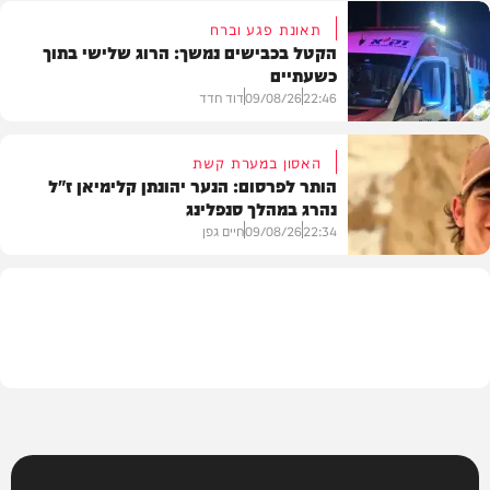
תאונת פגע וברח
הקטל בכבישים נמשך: הרוג שלישי בתוך
כשעתיים
וידאו
22:46
09/08/26
דוד חדד
האסון במערת קשת
הותר לפרסום: הנער יהונתן קלימיאן ז"ל
נהרג במהלך סנפלינג
בארץ
22:34
09/08/26
חיים גפן
חרדים