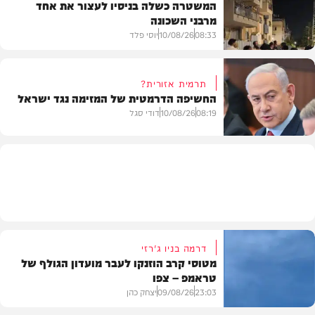
המשטרה כשלה בניסיו לעצור את אחד
מרבני השכונה
חדשות
08:33
10/08/26
יוסי פלד
תרמית אזורית?
החשיפה הדרמטית של המזימה נגד ישראל
חרדים
08:19
10/08/26
דודי סגל
חדשות
דרמה בניו ג'רזי
מטוסי קרב הוזנקו לעבר מועדון הגולף של
טראמפ – צפו
23:03
09/08/26
יצחק כהן