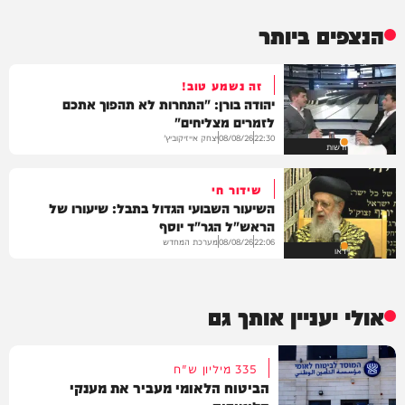
הנצפים ביותר
זה נשמע טוב!
יהודה בורן: "התחרות לא תהפוך אתכם
לזמרים מצליחים"
יצחק אייזיקוביץ'
08/08/26
22:30
חדשות
שידור חי
השיעור השבועי הגדול בתבל: שיעורו של
הראש"ל הגר"ד יוסף
מערכת המחדש
08/08/26
22:06
וידאו
אולי יעניין אותך גם
335 מיליון ש"ח
הביטוח הלאומי מעביר את מענקי