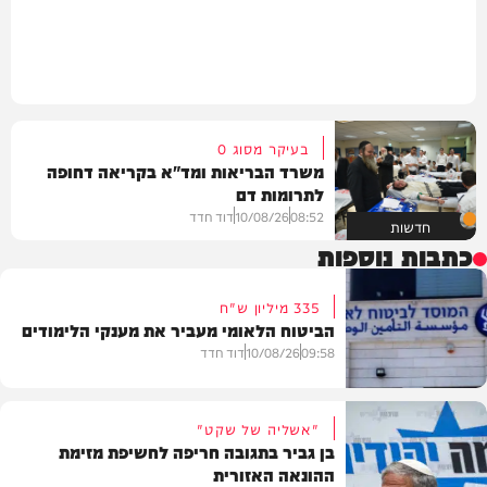
בעיקר מסוג O
משרד הבריאות ומד"א בקריאה דחופה
לתרומות דם
08:52
10/08/26
דוד חדד
חדשות
כתבות נוספות
335 מיליון ש"ח
הביטוח הלאומי מעביר את מענקי הלימודים
09:58
10/08/26
דוד חדד
"אשליה של שקט"
בן גביר בתגובה חריפה לחשיפת מזימת
ההונאה האזורית
חדשות