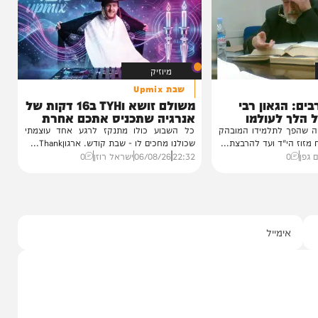
יהודה בורן: "התחרות לא תהפוך
אתכם לזמרים מצליחים"
הזמר והכוכב העולה יהודה בורן, בן 19, מגיע
לתכנית 'זה נשמע טוב' ומספר על...
22:30
08/08/26
יצחק אייזיקוביץ'
0
מיוזיק
שבת Upmix
גאון רבי
משולם זושא וTYH ב16 דקות של
לעולמו
אנרגיה שתכניס אתכם אחרת
לשבת
 לתלמידו המובהק
כל השבוע כולו מתנקז לרגע אחד עוצמתי
ד ועד להרבצת...
שכולנו מחכים לו - שבת קודש. ארגוןThank...
22:32
06/08/26
ישראל רוזן
0