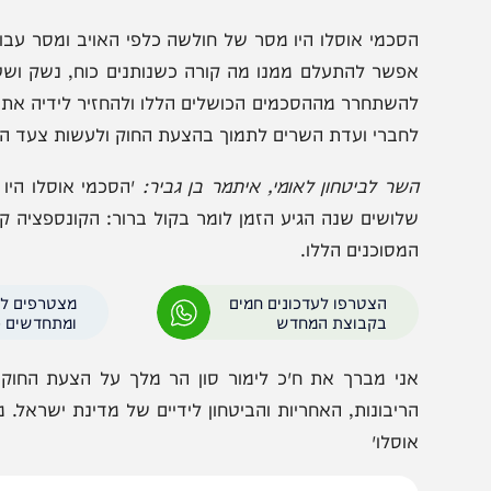
״כ לימור סון הר מלך מסרה לקראת הדיון: ״אחרי שלושים שנה ש
זמן להפסיק לפחד ולומר את האמת. הסכמי אוסלו לא הביאו
רחובות, ביישובים ובערי ישראל.
סכמי אוסלו היו מסר של חולשה כלפי האויב ומסר עבורו שני
פשר להתעלם ממנו מה קורה כשנותנים כוח, נשק ושטח לאוי
השתחרר מההסכמים הכושלים הללו ולהחזיר לידיה את האחריות
חברי ועדת השרים לתמוך בהצעת החוק ולעשות צעד היסטורי של
שר לביטחון לאומי, איתמר בן גביר:
״הסכמי אוסלו היו אסון ל
לושים שנה הגיע הזמן לומר בקול ברור: הקונספציה קרסה, 
מסוכנים הללו.
הצטרפו לעדכונים חמים
מצטרפים לערוץ
בקבוצת המחדש
ומתחדשים כל הזמן