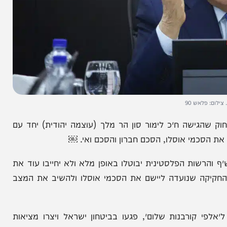
ש 90
ישה ח״כ לימור סון הר מלך (עוצמה יהודית) יחד עם
י אוסלו, הסכם חברון והסכם ואי. ￼
ות הפלסטינית יבוטלו באופן מלא ולא יחייבו עוד את
 שנועדה ליישם את הסכמי אוסלו ולהשיב את המצב