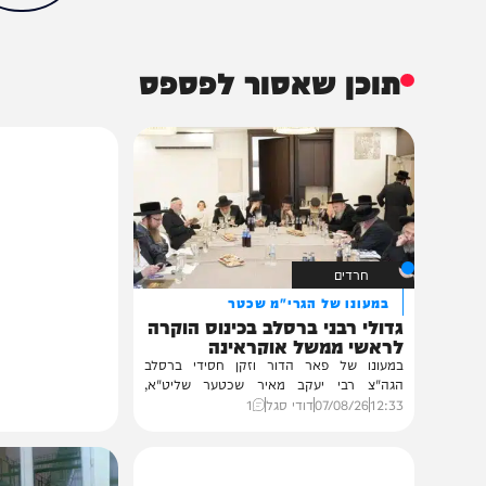
מדיני
חדשות
הסכמי אוסלו
הרש"פ
לימור סון הר-מלך
עוצמה יהודית
הכתבה עניינה א
95%
תוכן שאסור לפספס
חרדים
במעונו של הגרי"מ שכטר