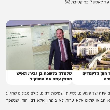
ורבנות שלום״, פגעו בביטחון ישראל ויצרו מציאות
. ￼
הלימודים
טלטלה בלשכת בן גביר: האיש
החזק עוזב את התפקיד