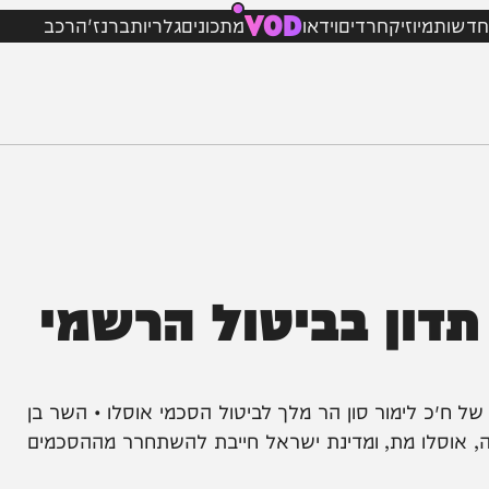
VOD
מיוזיק
חרדים
וידאו
מתכונים
גלריות
ברנז'ה
רכב
ון בביטול הרשמי
 לימור סון הר מלך לביטול הסכמי אוסלו • השר בן
וסלו מת, ומדינת ישראל חייבת להשתחרר מההסכמים