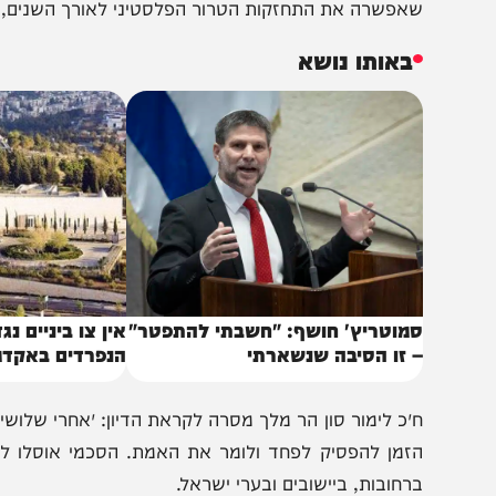
קדמותו כפי שהיה טרם החתימה על ההסכמים. ￼
דברי ההסבר להצעה נכתב כי הסכמי אוסלו הובילו ל״אלפי ק
אפשרה את התחזקות הטרור הפלסטיני לאורך השנים, עד לאסון 7 באוקטובר
באותו נושא
מוטריץ' חושף: "חשבתי להתפטר"
אין צו ביניים נגד חוק 
 זו הסיבה שנשארתי
הנפרדים באקדמיה