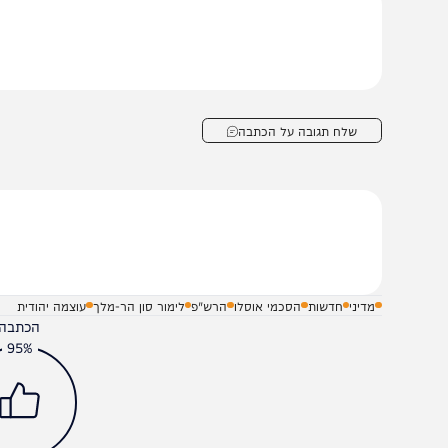
ני מברך את ח״כ לימור סון הר מלך על הצעת החוק החשובה
ריבונות, האחריות והביטחון לידיים של מדינת ישראל. מי שרו
וסלו״
שלח תגובה על הכתבה