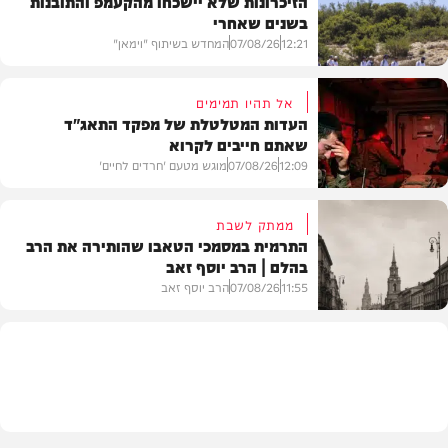
הזיכרונות שלא יישכחו מהקעמפ והתובנות
בשנים שאחרי
12:21
07/08/26
המחדש בשיתוף "וימאן"
אל תהיו תמימים
העדות המטלטלת של מפקד התאג"ד
שאתם חייבים לקרוא
וידאו
12:09
07/08/26
מוגש מטעם 'חרדים לחיים'
ממתק לשבת
התרמית במסמכי הטאבו שהותירה את הרב
בהלם | הרב יוסף זאב
דעות
11:55
07/08/26
הרב יוסף זאב
בית המדרש