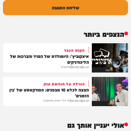
שליחת התגובה
הנצפים ביותר
הקנס הכבד
איצקוביץ': היומולדת של הנגיד והברכות של
הליכודניקים
איצקוביץ'
06/08/26
21:40
חדשות
הגרלה על חופשת ענק
הצצה לכלא 10 מבפנים: הפודקאסט של 'בין
הזמנים'
יוסי פלד ויצחק מושקוביץ
06/08/26
20:00
VOD
אולי יעניין אותך גם