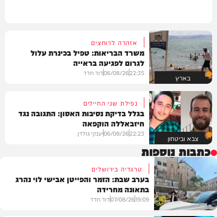
אזהרה לרוחצים
משרד הבריאות: טפיל בכינרת עלול
לגרום לפגיעה בראייה
22:35
06/08/26
דוד חדד
בארץ
נפילת שני החיילים
בגלל בדיקת נסיבות האסון: התגובה נגד
חיזבאללה הוקפאה
22:23
06/08/26
יענקי גולדן
צבא וביטחון
כתבות נוספות
טרגדיה בירושלים
בערב שבת: הזמר והפייטן אבישי לוי נהרג
בתאונה מחרידה
19:09
07/08/26
דוד חדד