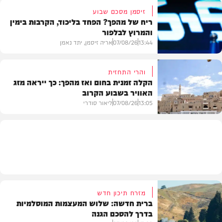
זיסמן מסכם שבוע
ריח של מהפך? הפחד בליכוד, הקרבות בימין
והמרוץ לבלפור
בארץ
13:44
07/08/26
אריה זיסמן, יתד נאמן
והרי התחזית
הקלה זמנית בחום ואז מהפך: כך ייראה מזג
האוויר בשבוע הקרוב
פוליטי
13:05
07/08/26
ליאור סודרי
מזג האוויר
מזרח תיכון חדש
ברית חדשה: שלוש המעצמות המוסלמיות
בדרך להסכם הגנה