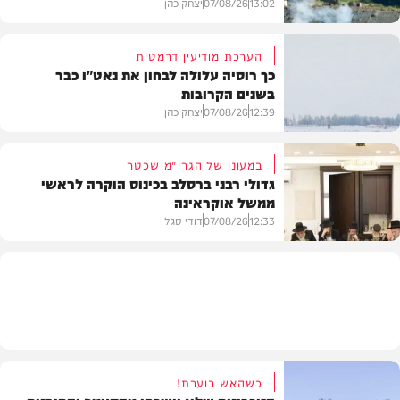
13:02
07/08/26
יצחק כהן
הערכת מודיעין דרמטית
כך רוסיה עלולה לבחון את נאט"ו כבר
בשנים הקרובות
בעולם
12:39
07/08/26
יצחק כהן
במעונו של הגרי"מ שכטר
גדולי רבני ברסלב בכינוס הוקרה לראשי
ממשל אוקראינה
בעולם
12:33
07/08/26
דודי סגל
חרדים
כשהאש בוערת!