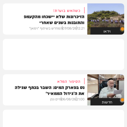
כשהאש בוערת!
הזיכרונות שלא יישכחו מהקעמפ
והתובנות בשנים שאחרי
12:21
07/08/26
המחדש בשיתוף "וימאן"
וידאו
הסיפור המלא
נס בפארק המים: השבר בכתף שגילה
את ה'גידול הממאיר'
21:00
06/08/26
חיים גפן
חדשות