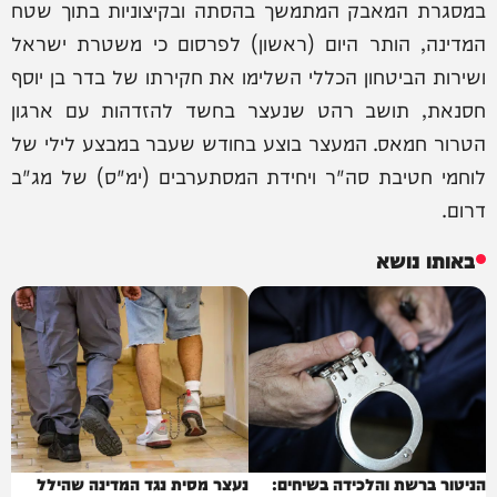
במסגרת המאבק המתמשך בהסתה ובקיצוניות בתוך שטח
המדינה, הותר היום (ראשון) לפרסום כי משטרת ישראל
ושירות הביטחון הכללי השלימו את חקירתו של בדר בן יוסף
חסנאת, תושב רהט שנעצר בחשד להזדהות עם ארגון
הטרור חמאס. המעצר בוצע בחודש שעבר במבצע לילי של
לוחמי חטיבת סה"ר ויחידת המסתערבים (ימ"ס) של מג"ב
דרום.
באותו נושא
הניטור ברשת והלכידה בשיחים:
נעצר מסית נגד המדינה שהילל