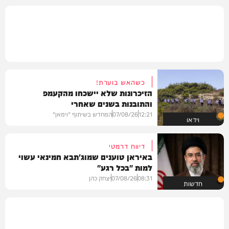
כשהאש בוערת!
הזיכרונות שלא יישכחו מהקעמפ
והתובנות בשנים שאחרי
12:21
07/08/26
המחדש בשיתוף "וימאן"
וידאו
דיווח דרמטי
באיראן טוענים שמוג'תבא חמינאי עשוי
למות "בכל רגע"
08:31
07/08/26
יצחק כהן
חדשות