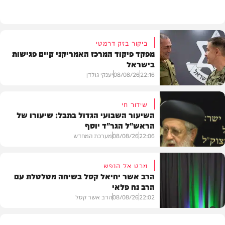
חדשות
ביקור בזק דרמטי
מפקד פיקוד המרכז האמריקני קיים פגישות
בישראל
22:16
08/08/26
יענקי גולדן
שידור חי
השיעור השבועי הגדול בתבל: שיעורו של
הראש"ל הגר"ד יוסף
חדשות
22:06
08/08/26
מערכת המחדש
מבט אל הנפש
הרב אשר יחיאל קסל בשיחה מטלטלת עם
הרב נח פלאי
וידאו
22:02
08/08/26
הרב אשר קסל