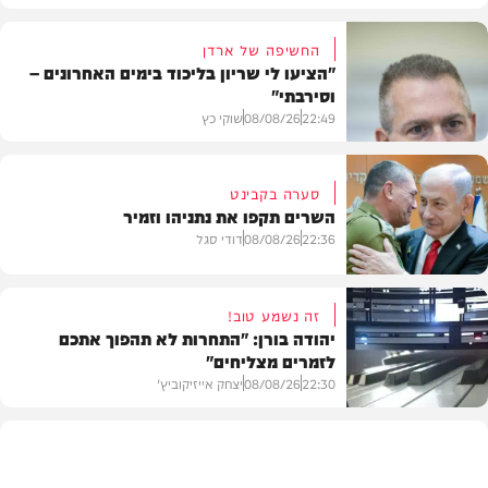
החשיפה של ארדן
"הציעו לי שריון בליכוד בימים האחרונים –
וסירבתי"
22:49
08/08/26
שוקי כץ
סערה בקבינט
השרים תקפו את נתניהו וזמיר
חדשות
22:36
08/08/26
דודי סגל
זה נשמע טוב!
יהודה בורן: "התחרות לא תהפוך אתכם
לזמרים מצליחים"
מדיני
22:30
08/08/26
יצחק אייזיקוביץ'