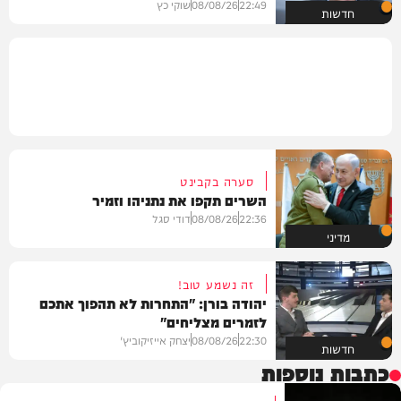
22:49
08/08/26
שוקי כץ
חדשות
סערה בקבינט
השרים תקפו את נתניהו וזמיר
22:36
08/08/26
דודי סגל
מדיני
זה נשמע טוב!
יהודה בורן: "התחרות לא תהפוך אתכם
לזמרים מצליחים"
22:30
08/08/26
יצחק אייזיקוביץ'
חדשות
כתבות נוספות