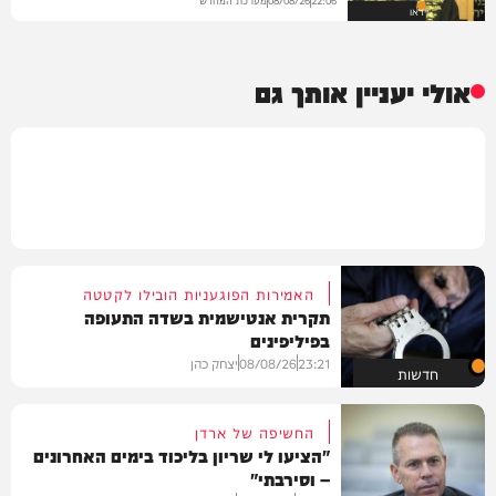
08/08/26
22:06
וידאו
אולי יעניין אותך גם
האמירות הפוגעניות הובילו לקטטה
תקרית אנטישמית בשדה התעופה
בפיליפינים
23:21
08/08/26
יצחק כהן
חדשות
החשיפה של ארדן
"הציעו לי שריון בליכוד בימים האחרונים
– וסירבתי"