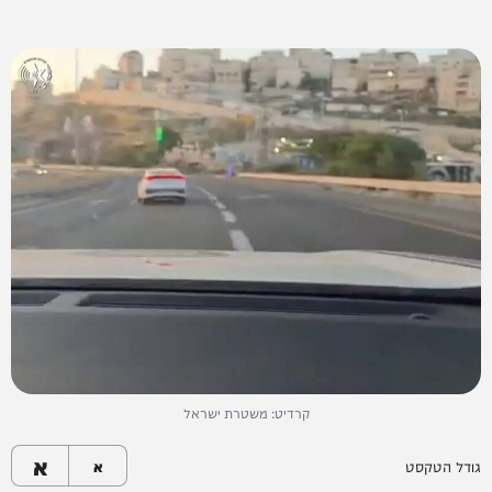
קרדיט: משטרת ישראל
א
גודל הטקסט
א