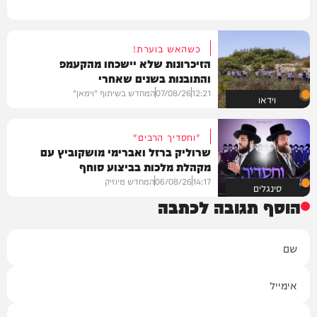
כשהאש בוערת!
הזיכרונות שלא יישכחו מהקעמפ
והתובנות בשנים שאחרי
12:21
07/08/26
המחדש בשיתוף "וימאן"
וידאו
"וחסדיך הרבים"
שרוליק ברזל ואברימי מושקוביץ עם
מקהלת מלכות בביצוע סוחף
14:17
06/08/26
המחדש מיוזיק
סינגלים
הוסף תגובה לכתבה
שם
אימייל
תגובה