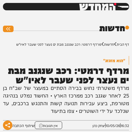
המחדש
0%
חדשות
דף הבית
חדשות
מרדף דרמטי: רכב שנגנב מבת ים נעצר לפני שעבר לאיו"ש
"הוא מזגזג"
מרדף דרמטי: רכב שנגנב מבת
ים נעצר לפני שעבר לאיו"ש
מרדף משטרתי נחוש בבירה הסתיים במעצר של שב"ח בן
25 לאחר שגנב רכב ממרכז הארץ • החשוד נמלט בנהיגה
מטורפת, ביצע עבירות תנועה קשות והתנגש ברכבים, עד
שנלכד על ידי השוטרים • צפו בתיעוד
שיתוף הכתבה
16:32
10/05/26
יצחק כהן
אין תגובות