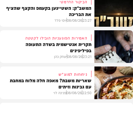
הביקור הדרמטי
המשב"ק: השטייגען בקעמפ והקצף שהציף
את הבריכה
23:27
08/08/26
יוסי פלד
האמירות הפוגעניות הובילו לקטטה
תקרית אנטישמית בשדה התעופה
בפיליפינים
המשב"ק
23:21
08/08/26
יצחק כהן
ניחוחות למוצ"ש
שאריות משבת? מאפה חלה מלוח במחבת
עם גבינות וזיתים
חדשות
22:50
08/08/26
פנינה לוי
מתכונים