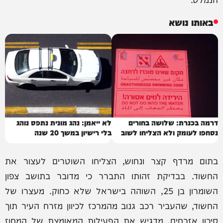
באותו נושא
דרמה בכנרת: שלושה בחורים
לא ייאמן: נהג מונית נתפס נוהג
נסחפו לעומק ולא הצליחו לשוב
בלי רישיון במשך 20 שנה
בתום מרדף קצר ונחוש, הצליחו השוטרים לעצור את
החשוד. בבדיקת זהותו התברר כי מדובר בתושב צפון
השומרון בן 25, השוהה בישראל שלא כחוק. מעצרו של
החשוד, שהעביר רכב גנוב מהמרכז לכיוון מזרח העיר תוך
סיכון אזרחים, מדגיש את הפעילות המאומצת של המחוז