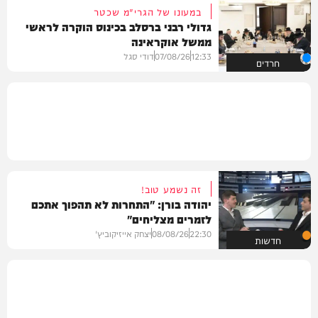
במעונו של הגרי"מ שכטר
גדולי רבני ברסלב בכינוס הוקרה לראשי
ממשל אוקראינה
12:33
07/08/26
דודי סגל
חרדים
זה נשמע טוב!
יהודה בורן: "התחרות לא תהפוך אתכם
לזמרים מצליחים"
22:30
08/08/26
יצחק אייזיקוביץ'
חדשות