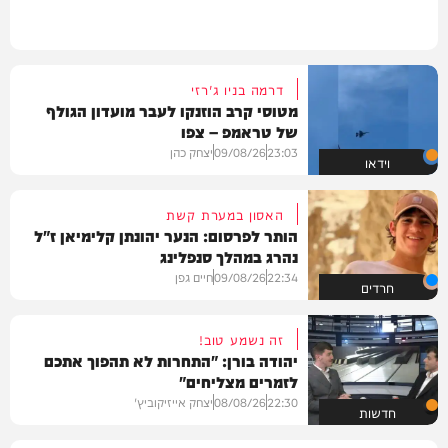
דרמה בניו ג'רזי
מטוסי קרב הוזנקו לעבר מועדון הגולף
של טראמפ – צפו
23:03
09/08/26
יצחק כהן
וידאו
האסון במערת קשת
הותר לפרסום: הנער יהונתן קלימיאן ז"ל
נהרג במהלך סנפלינג
22:34
09/08/26
חיים גפן
חרדים
זה נשמע טוב!
יהודה בורן: "התחרות לא תהפוך אתכם
לזמרים מצליחים"
22:30
08/08/26
יצחק אייזיקוביץ'
חדשות