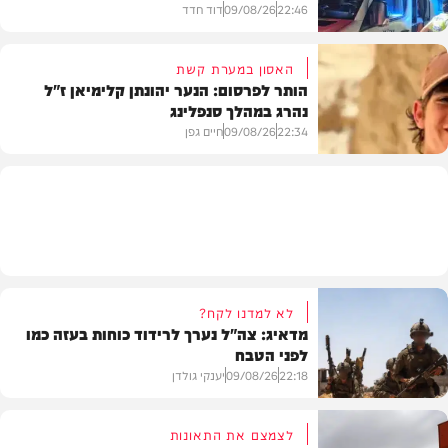
22:46
09/08/26
דוד חדד
האסון במערת קשת
הותר לפרסום: הנער יהונתן קלימיאן ז"ל
נהרג במהלך סנפלינג
בארץ
22:34
09/08/26
חיים גפן
חרדים
לא למדנו לקח?
מדאיג: צה"ל נערך לרידוד כוחות בעזה כמו
לפני הטבח
22:18
09/08/26
יענקי גולדן
לצמצם את התאונות