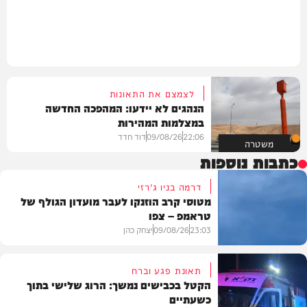
לצמצם את התאונות
הנהגים לא יידעו: המהפכה החדשה
במצלמות המהירות
22:06
09/08/26
דוד חדד
משטרה
כתבות נוספות
דרמה בניו ג'רזי
מטוסי קרב הוזנקו לעבר מועדון הגולף של
טראמפ – צפו
23:03
09/08/26
יצחק כהן
תאונת פגע וברח
הקטל בכבישים נמשך: הרוג שלישי בתוך
כשעתיים
וידאו