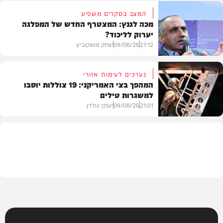
המצב בסקרים משפיע
מכה לגנץ: המצטרף החדש של המפלגה
יערוק לליכוד?
פוליטי
21:12
09/08/26
יצחק מושקוביץ
נערכים לעימות אזורי
המהפך בצי האמריקני: 19 צוללות יוסבו
למשגרות טילים
פוליטי
21:01
09/08/26
יענקי גולדן
צבא וביטחון