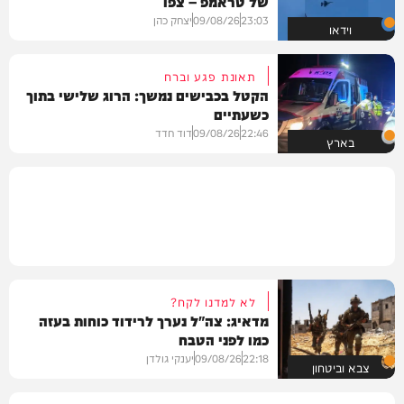
של טראמפ – צפו
23:03
09/08/26
יצחק כהן
וידאו
תאונת פגע וברח
הקטל בכבישים נמשך: הרוג שלישי בתוך
כשעתיים
22:46
09/08/26
דוד חדד
בארץ
לא למדנו לקח?
מדאיג: צה"ל נערך לרידוד כוחות בעזה
כמו לפני הטבח
22:18
09/08/26
יענקי גולדן
צבא וביטחון