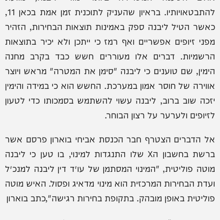
להתבטאויותיו. בראיון שהעניק לתוכנית זמן אמת בכאן 11,
כאשר הטיל ליבנה ספק באמינות תוצאות הבחירות, הזהיר
מפני זיופים אפשריים ואף רמז כי ייתכן ולא יכיר בתוצאות
הרשמיות. דברים אלו מעוררים חשש כבד בקרב מחנה
הימין, שם טוענים כי ליבנה "סימן את המטרה" מראש ויוצר
אווירה של חוסר אמון במערכת. החשש הוא כי במידה והימין
יזכה שוב ברוב, ליבנה עשוי להשתמש בסמכותו כדי לטעון
לזיופים ולערער על רצון הבוחר.
אל הדברים הצטרף חבר הכנסת אביחי בוארון פרסם אשר
ברשת בחשבון הX שלו התנגדות למינוי, בו טען כי ליבנה
מוטה פוליטית, "המינוי המסתמן של עו״ד דין ליבנה למנכ״ל
ועדת הבחירות המרכזית הוא מינוי מדאיג ופסול. האיש מוטה
פוליטית באופן מובהק. בתקופת בחירות רגישה",כתב בוארון