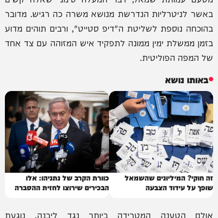
באשר לניטרליות הנדרשת מנושא משרה כה רגיש. מדובר
בהוכחה נוספת לשליטת ה"דיפ סטייט", ורבים תוהים מדוע
בזמן ממשלת ימין ממונה לתפקיד איש המזוהה עם צד אחד
של המפה הפוליטית.
באותו נושא
זה חוקי? המיליונים שהשמאל
כוורת הקרב של נתניהו: אלו
שופך על עידוד הצבעה
הבכירים שירוצו לחזית ההסברה
אולם הטענה המטרידה ביותר נגד ליבנה, נוגעת