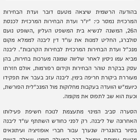
בהודעה הרשמית שיצאה מטעם דובר ועדת הבחירות
המרכזית נמסר כי: "יו"ר ועדת הבחירות המרכזית לכנסת
ה26, המשנה לנשיא בית המשפט העליון ,השופט נועם
סולברג, החליט למנות את עו"ד דין ליבנה לממלא מקום
מנכ"ל ועדת הבחירות המרכזית לבחירות הקרובות". ליבנה
מביא עמו ניסיון לאחר שליווה שמונה מערכות בחירות, בהן
עסק בבקרת טוהר הבחירות וקידום רפורמות, אולם חזרתו
מעוררת ביקורת חריפה בימין. ליבנה עזב בעבר את תפקידו
כיועמ"ש הוועדה בעקבות מחלוקות מול המנכ"לית הפורשת,
וכעת הוא שב לתפוס את מקומה.
הסערה סביב המינוי מתעצמת לנוכח חשיפת פעילותו
האחרונה של ליבנה. רק לפני כחודש השתתף עו"ד ליבנה
בסיור בהונגריה שנערך עבור חברי אופוזיציה ועיתונאים
מטעם עמותת שמאל, דבר המעלה סימני שאלה קשים