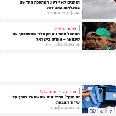
הנהגים לא יידעו: המהפכה החדשה
במצלמות המהירות
צבא וביטחון
22:06
09/08/26
דוד חדד
במשך שנתיים
המחבל מהפיגוע הקטלני שהסתכסך עם
סינוואר – מוחזק בישראל
משטרה
21:48
09/08/26
יענקי גולדן
צבא וביטחון
ועדת הבחירות תתערב?
זה חוקי? המיליונים שהשמאל שופך על
עידוד הצבעה
21:35
09/08/26
שוקי כץ