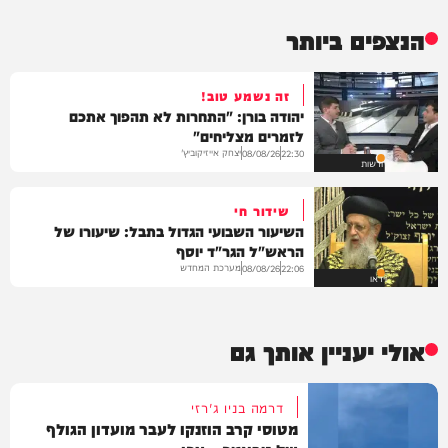
הנצפים ביותר
זה נשמע טוב!
יהודה בורן: "התחרות לא תהפוך אתכם
לזמרים מצליחים"
יצחק אייזיקוביץ'
08/08/26
22:30
חדשות
שידור חי
השיעור השבועי הגדול בתבל: שיעורו של
הראש"ל הגר"ד יוסף
מערכת המחדש
08/08/26
22:06
וידאו
אולי יעניין אותך גם
דרמה בניו ג'רזי
מטוסי קרב הוזנקו לעבר מועדון הגולף