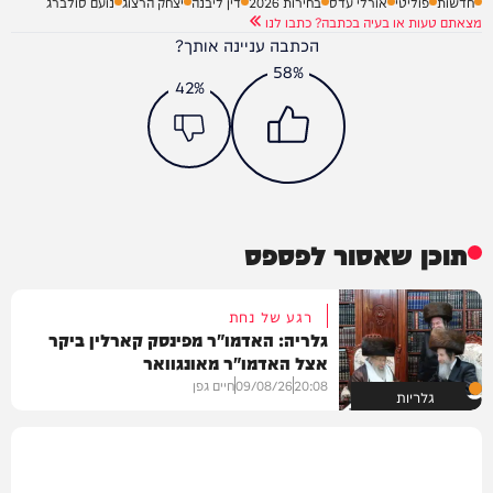
חדשות
פוליטי
אורלי עדס
בחירות 2026
דין ליבנה
יצחק הרצוג
נועם סולברג
מצאתם טעות או בעיה בכתבה? כתבו לנו
הכתבה עניינה אותך?
58%
42%
תוכן שאסור לפספס
רגע של נחת
גלריה: האדמו"ר מפינסק קארלין ביקר
אצל האדמו"ר מאונגוואר
20:08
09/08/26
חיים גפן
גלריות