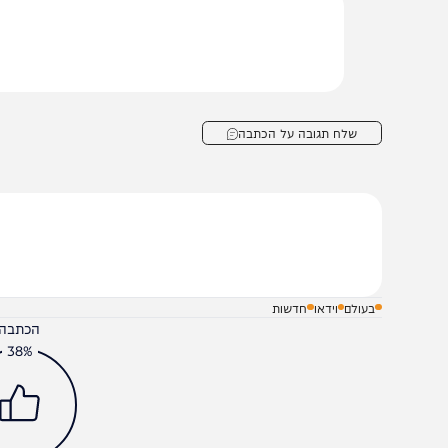
סעודיה: איראן מתכננת מתקפה
ההבדל בין רָאָה לרְאֵ
מתואמת על נמלים ושדות
רבי ציון כהן
תעופה
הצטרפו לעדכונים חמים
מצטרפים לערוץ
בקבוצת המחדש
ומתחדשים כל הזמן
שלח תגובה על הכתבה