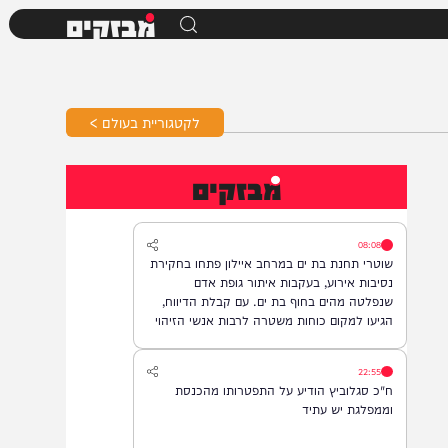
מבזקים
לקטגוריית בעולם >
מבזקים
08:08
שוטרי תחנת בת ים במרחב איילון פתחו בחקירת
נסיבות אירוע, בעקבות איתור גופת אדם
שנפלטה מהים בחוף בת ים. עם קבלת הדיווח,
הגיעו למקום כוחות משטרה לרבות אנשי הזיהוי
הפלילי וגורמי ההצלה, והחלו בבדיקת הזירה
ובאיסוף ממצאים. בשלב זה, זהות האדם טרם
22:55
התבררה ואין חשד לפלילים.
ח"כ סגלוביץ הודיע על התפטרותו מהכנסת
וממפלגת יש עתיד