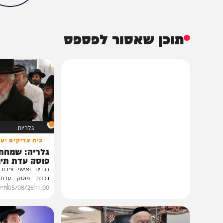
בעולם
וידאו
חדשות
הכתבה עניינה א
38%
תוכן שאסור לפספס
גלריות