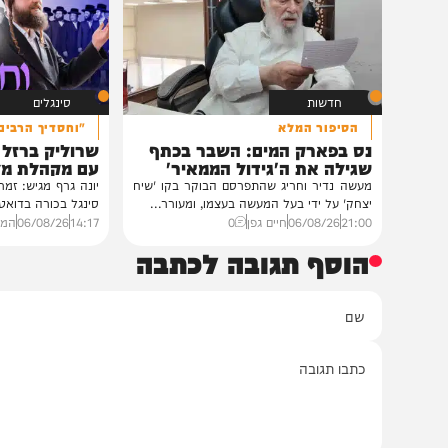
בית צדיקים יעמוד
גלריה: שמחת נישואי
פוסק עדת תימן הגר"
רבנים ואישי ציבור השתתפ
נכדת פוסק עדת תימן, ה
רצאבי,...
11:00
05/08/26
חיים גפן
0
חדשות
סינגלים
הסיפור המלא
"וחסדיך הרבים"
נס בפארק המים: השבר בכתף
שרוליק ברזל ואברימ
שגילה את ה'גידול הממאיר'
עם מקהלת מלכות בב
מעשה נדיר וחריג שהתפרסם הבוקר בקו 'שיח
יונה גרף מגיש: זמר החתונות
יצחק' על ידי בעל המעשה בעצמו, ומעורר...
סינגל בכורה בדואט מיוחד לצ
21:00
06/08/26
חיים גפן
0
14:17
06/08/26
המחדש מיוזי