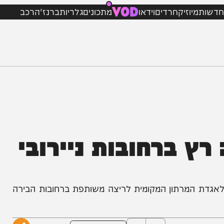
VOD
מיוזיק
חרדים
וידאו
מתכונים
גלריות
ברנז'ה
רכב
 ברחובות ניירובי
המרתון המקומית לריצה משותפת ברחובות הבירה