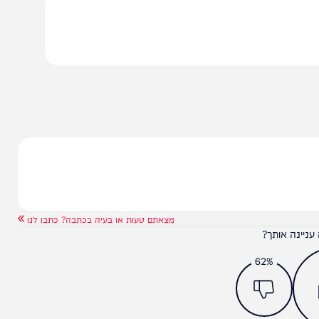
ה | הגאון
האגרוף שסגרת יפגע בך ישר
בבטן | הרב יוסף חי פור
הניוזלייטר המרתק של
המחדש אצלך במייל