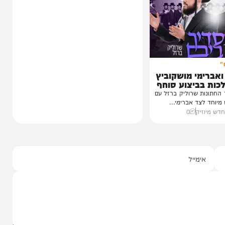
מציון תצא תורה
 נכדת
ההבדל בין רָאָה לרְאֵה | הגאון
י רצאבי
רבי ציון כהן
ו בשמחת נישואי
רבה של אור יהודה ונשיא מכון דורות, הגאון
גאון רבי יצחק
הגדול רבי ציון כהן, על פרשת...
10:20
07/08/26
הרב ציון כהן
0
י מושקוביץ
יצוע סוחף
 שרוליק ברזל עם
ד אברימי...
ק
0