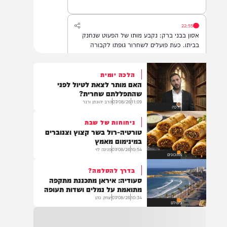
22:55
אסון בבני ברק: נקבע מותו של הפעוט שנחנק
בביתו. כעת פועלים לשחרור גופתו לקבורה
הלכה יומית
האם מותר לצאת לטיול לפני
22:32
שהתפללתם שחרית?
בהמשך להחייאה שבוצעה בבני ברק: הציבור
11:09
07/08/26
הרב יהונתן ורנר
הלכה
מתבקש להתפלל עבור הפעוט צבי בן שיינא
לרפואה שלמה
ניחוחות של שבת
טורטיה-רול בשר קצוץ וצנוברים
במינימום מאמץ
10:54
07/08/26
פנינה לוי
21:32
מתכונים
בין הזמנים: שלושה בחורי ישיבות חולצו
בדרך להסלמה?
מהכינרת לאחר שנסחפו לעומק האגם, בחוף
סעודיה: איראן מתכננת מתקפה
בלתי מוכרז כשהם על גבי אביזר ציפה.
מתואמת על נמלים ושדות תעופה
10:34
07/08/26
יצחק כהן
בעולם