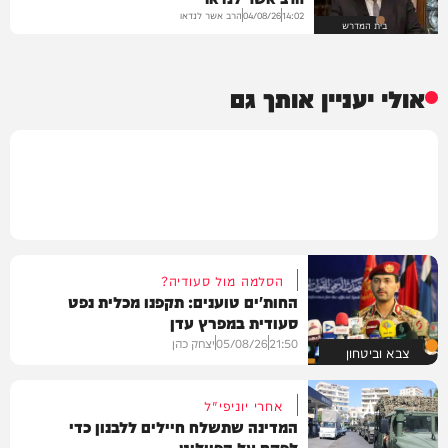
הרב אשר לנדאו
04/08/26
14:02
בית המדרש
אולי יעניין אותך גם
הסלמה מול סעודיה?
החות'ים טוענים: תקפנו מכלית נפט
סעודית במפרץ עדן
21:50
05/08/26
יצחק כהן
צבא וביטחון
אחרי יוניפי"ל
המדינה שתשלח חיילים ללבנון כדי
לפקח על הפיילוט