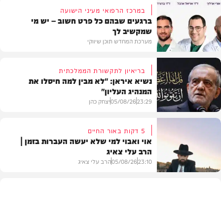
במרכז הרפואי מעיני הישועה
ברגעים שבהם כל פרט חשוב – יש מי
שמקשיב לך
מערכת המחדש תוכן שיווקי
בריאיון לתקשורת הממלכתית
נשיא איראן: "לא מבין למה חיסלו את
המנהיג העליון"
תוכן שיווקי
23:29
05/08/26
יצחק כהן
5 דקות באור החיים
אוי ואבוי למי שלא יעשה העברות בזמן |
הרב עלי צאיג
בעולם
23:10
05/08/26
הרב עלי צאיג
בית המדרש