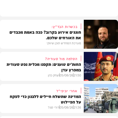
חדש במוזיקה
בכשרות הבד"ץ:
חוגגים אירוע בקרוב? ככה באמת מכבדים
את האורחים שלכם.
מערכת המחדש תוכן שיווקי
הסלמה מול סעודיה?
החות'ים טוענים: תקפנו מכלית נפט סעודית
במפרץ עדן
תוכן שיווקי
21:50
05/08/26
יצחק כהן
אחרי יוניפי"ל
המדינה שתשלח חיילים ללבנון כדי לפקח
על הפיילוט
צבא וביטחון
21:36
05/08/26
דודי סגל