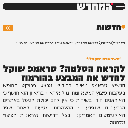
המחדש
0%
חדשות
דף הבית
חדשות
לקראת הסלמה? טראמפ שוקל לחדש את המבצע בהורמוז
"האיראנים יתקפלו"
לקראת הסלמה? טראמפ שוקל
לחדש את המבצע בהורמוז
הנשיא טראמפ מאיים בחידוש מבצע פרויקט החופש
בעקבות פיצוץ המשא ומתן מול איראן • בריאיון הוא חושף כי
האיראנים הודו בשיחות כי אין להם יכולת לטפל באתרים
הגרעיניים שנפגעו • ההצהרות מגיעות לאחר שפג
האולטימטום האמריקני ובצל דרישות איראניות לפיצויי
מלחמה