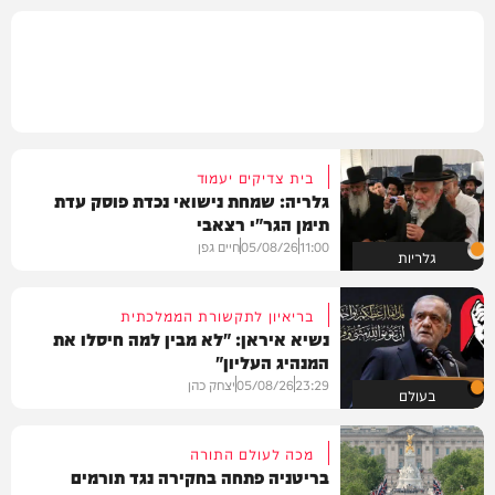
בית צדיקים יעמוד
גלריה: שמחת נישואי נכדת פוסק עדת
תימן הגר"י רצאבי
11:00
05/08/26
חיים גפן
גלריות
בריאיון לתקשורת הממלכתית
נשיא איראן: "לא מבין למה חיסלו את
המנהיג העליון"
23:29
05/08/26
יצחק כהן
בעולם
מכה לעולם התורה
בריטניה פתחה בחקירה נגד תורמים