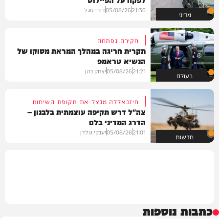
21:36
05/08/26
דודי סגל
מדיני
חקירה נפתחה
תקרית חריגה במהלך המראת מסוקו של
הנשיא טראמפ
21:21
05/08/26
יצחק כהן
בעולם
חיזבאללה מנצל את תקופת השיחות
צה"ל דרש תקיפה עוצמתית בלבנון –
הדרג המדיני בלם
21:01
05/08/26
יענקי גולדן
חדשות
כתבות נוספות