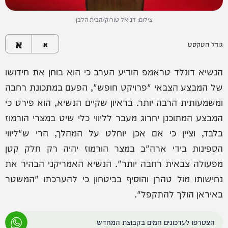
צילום: דניאל טורוק/הבית הלבן
א
גודל הטקסט
א
הנשיא דונלד טראמפ הודיע הערב כי הוא בוחן את חידושו
של המבצע הצבאי "פרויקט חופש", הפעם במתכונת רחבה
ומשמעותית הרבה יותר. בראיון שקיים הנשיא, הוא פירט כי
המבצע המתוכנן יחרוג מעבר לליווי כלי שיט במצרי הורמוז
בלבד, וציין כי אם אכן יוחלט על המהלך, הרי ש"ליווי
הספינות בידי ארה"ב במצר הורמוז יהיה רק חלק קטן
מפעולה צבאית רחבה יותר". הנשיא האמריקני הבהיר את
נחישותו מול טהרן והוסיף בביטחון כי להערכתו "המשטר
באיראן הולך להתקפל".
הצטרפו לעדכונים חמים בקבוצת המחדש