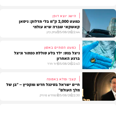
הישג יוצא דופן
כמעט 2,000 ק"מ בלי תדלוק: ניסאן
קאשקאי שברה שיא עולמי
22:44
05/08/26
יצחק כהן
כמעט הסתיים באסון
ניצל בנס: ילד בלע סוללת כפתור וניצל
ברגע האחרון
חדשות הרכב
22:43
05/08/26
דוד חדד
קצבי ומלא באמונה
חיים ישראל בסינגל חדש ומקפיץ – "בן של
מלך העולם"
בריאות
22:30
05/08/26
המחדש מיוזיק