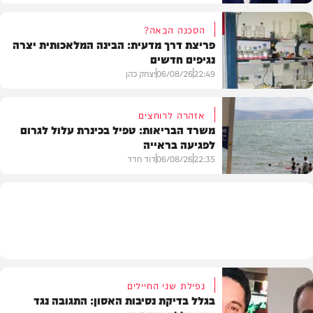
הסכנה הבאה?
פריצת דרך מדעית: הבינה המלאכותית יצרה
נגיפים חדשים
פוליטי
22:49
06/08/26
יצחק כהן
אזהרה לרוחצים
משרד הבריאות: טפיל בכינרת עלול לגרום
לפגיעה בראייה
בריאות
22:35
06/08/26
דוד חדד
בארץ
נפילת שני החיילים
בגלל בדיקת נסיבות האסון: התגובה נגד