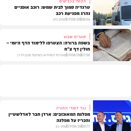
הקטל בכבישים
טרגדיה סמוך לבית שמש: רוכב אופניים
נהרג מפגיעת רכב
וידאו
08:04
07/08/26
יצחק כהן
סוגרים שבוע
בשפה ברורה: הצטרפו ללימוד הדף היומי –
חולין דף צ"ח
בארץ
07:56
07/08/26
מערכת המחדש בשיתוף מכון הדרן
בית המדרש
נגד לומדי התורה
מפלגת המאוכזבים: ארדן חבר לאדלשטיין
והכריז על מפלגה
00:17
07/08/26
שוקי כץ