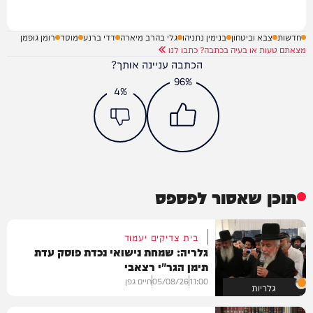
חדשות
צבא וביטחון
בנימין נתניהו
גלי בהרב מיארה
דדי ברנע
מוסד
רומן גופמן
מצאתם טעות או בעיה בכתבה? כתבו לנו
הכתבה עניינה אותך?
96%
4%
תוכן שאסור לפספס
בית צדיקים יעמוד
גלריה: שמחת נישואי נכדת פוסק עדת
תימן הגר"י רצאבי
11:00
05/08/26
חיים גפן
גלריות