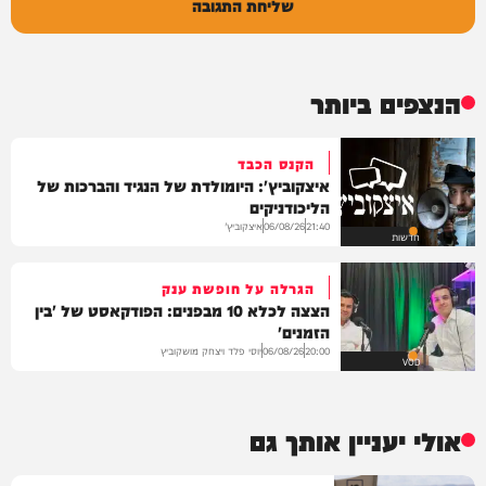
שליחת התגובה
הנצפים ביותר
הקנס הכבד
איצקוביץ': היומולדת של הנגיד והברכות של
הליכודניקים
איצקוביץ'
06/08/26
21:40
חדשות
הגרלה על חופשת ענק
הצצה לכלא 10 מבפנים: הפודקאסט של 'בין
הזמנים'
יוסי פלד ויצחק מושקוביץ
06/08/26
20:00
VOD
אולי יעניין אותך גם