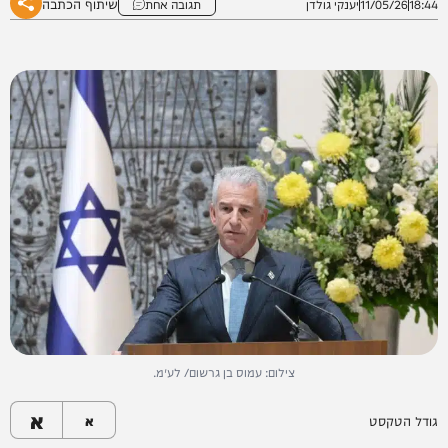
שיתוף הכתבה
18:44
11/05/26
יענקי גולדן
תגובה אחת
צילום: עמוס בן גרשום/ לע״מ.
א
גודל הטקסט
א