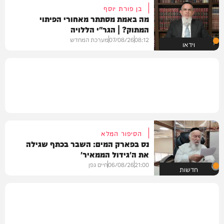
בן פורת יוסף
מה באמת מסתתר מאחורי הפיתוי
המתוק? | הגר"י הללויה
08:12
07/08/26
מערכת המחדש
וידאו
הסיפור המלא
נס בפארק המים: השבר בכתף שגילה
את ה'גידול הממאיר'
21:00
06/08/26
חיים גפן
חדשות