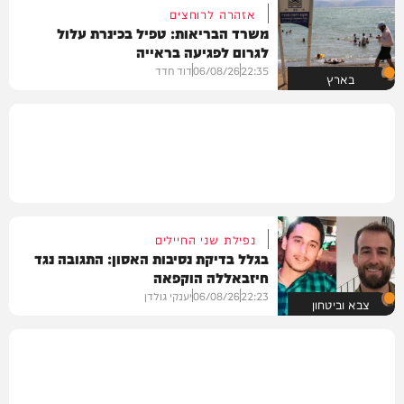
אזהרה לרוחצים
משרד הבריאות: טפיל בכינרת עלול
לגרום לפגיעה בראייה
22:35
06/08/26
דוד חדד
בארץ
נפילת שני החיילים
בגלל בדיקת נסיבות האסון: התגובה נגד
חיזבאללה הוקפאה
22:23
06/08/26
יענקי גולדן
צבא וביטחון