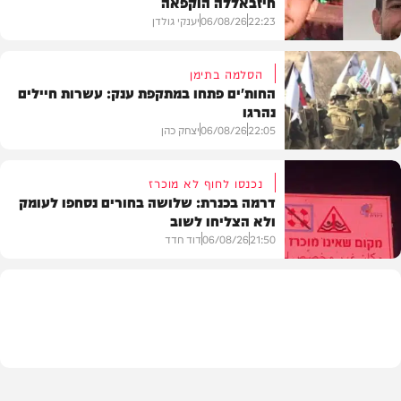
חיזבאללה הוקפאה
22:23
06/08/26
יענקי גולדן
הסלמה בתימן
החות'ים פתחו במתקפת ענק: עשרות חיילים
נהרגו
צבא וביטחון
22:05
06/08/26
יצחק כהן
נכנסו לחוף לא מוכרז
דרמה בכנרת: שלושה בחורים נסחפו לעומק
ולא הצליחו לשוב
בעולם
21:50
06/08/26
דוד חדד
בארץ