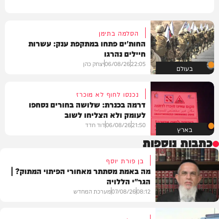
הסלמה בתימן
החות'ים פתחו במתקפת ענק: עשרות
חיילים נהרגו
22:05
06/08/26
יצחק כהן
בעולם
נכנסו לחוף לא מוכרז
דרמה בכנרת: שלושה בחורים נסחפו
לעומק ולא הצליחו לשוב
21:50
06/08/26
דוד חדד
בארץ
כתבות נוספות
בן פורת יוסף
מה באמת מסתתר מאחורי הפיתוי המתוק? |
הגר"י הללויה
08:12
07/08/26
מערכת המחדש