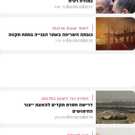
במזרח רפיח
08:55
09/08/26
דודי סגל
לאחר שעות ארוכות
כובתה השריפה באתר הבנייה בפתח תקווה
חדשות
08:36
09/08/26
דוד חדד
חדשות
המרוץ נגד השעון בפנטגון
דרישה חסרת תקדים להאצת ייצור
החימושים
08:19
09/08/26
יצחק כהן
רגע לנשמה