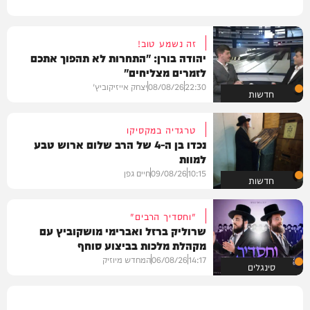
זה נשמע טוב!
יהודה בורן: "התחרות לא תהפוך אתכם
לזמרים מצליחים"
22:30
08/08/26
יצחק אייזיקוביץ'
חדשות
טרגדיה במקסיקו
נכדו בן ה-4 של הרב שלום ארוש טבע
למוות
10:15
09/08/26
חיים גפן
חדשות
"וחסדיך הרבים"
שרוליק ברזל ואברימי מושקוביץ עם
מקהלת מלכות בביצוע סוחף
14:17
06/08/26
המחדש מיוזיק
סינגלים