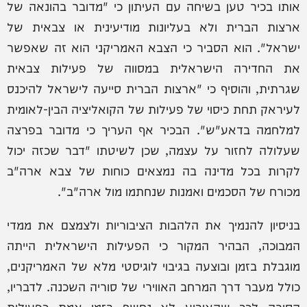
אותו בכיר טען בשיחה עם העיתון כי "מדובר בהונאה של
ארצות הברית ולא בעליונות מודיעינית או צבאית של
ישראל". הוא הסביר כי הצבא האמריקני הוא זה שאפשר
את החדירה הישראלית במסווה של פעילות צבאית
שגרתית, והוסיף כי "ארצות הברית סייעה לישראל להיכנס
לעיראק תחת כיסוי של פעילות של הקואליציה הבין-לאומית
למלחמה בדאע"ש". הבכיר אף העריך כי מדובר בפרצה
שעלולה לחזור על עצמה, שכן לשיטתו "דבר שכזה יכול
לקרות בכל מדינה בה נמצאים כוחות של צבא ארה"ב
מכורח של הסכמים ואמנות שנחתמו מול ארה"ב".
בניסיון להנמיך את הלהבות הציבוריות ולצמצם את ממדי
המבוכה, הבהיר המקור כי הפעילות הישראלית הייתה
מוגבלת בזמן ובוצעה בגיבוי לוגיסטי מלא של האמריקנים,
כולל מעבר דרך המרחב האווירי של סוריה השכנה. לדבריו,
הסיבה לכך שהאירוע לא נחשף בזמן אמת כפעילות