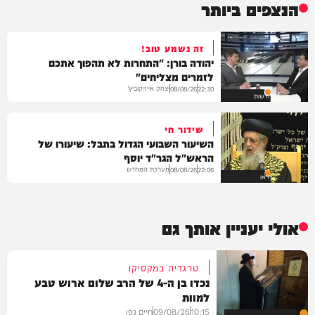
הנצפים ביותר
זה נשמע טוב!
יהודה בורן: "התחרות לא תהפוך אתכם
לזמרים מצליחים"
יצחק אייזיקוביץ'
08/08/26
22:30
חדשות
שידור חי
השיעור השבועי הגדול בתבל: שיעורו של
הראש"ל הגר"ד יוסף
מערכת המחדש
08/08/26
22:06
וידאו
אולי יעניין אותך גם
טרגדיה במקסיקו
נכדו בן ה-4 של הרב שלום ארוש טבע
למוות
10:15
09/08/26
חיים גפן