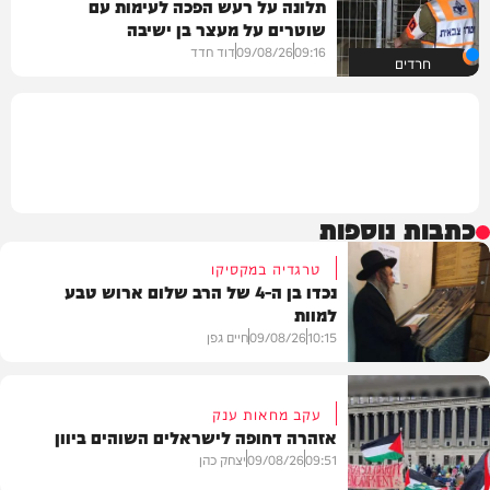
תלונה על רעש הפכה לעימות עם
שוטרים על מעצר בן ישיבה
09:16
09/08/26
דוד חדד
חרדים
כתבות נוספות
טרגדיה במקסיקו
נכדו בן ה-4 של הרב שלום ארוש טבע
למוות
10:15
09/08/26
חיים גפן
עקב מחאות ענק
אזהרה דחופה לישראלים השוהים ביוון
חדשות
09:51
09/08/26
יצחק כהן