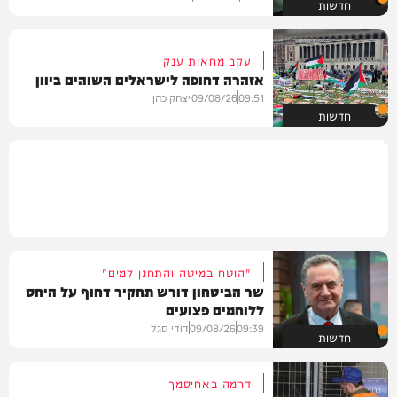
חדשות
עקב מחאות ענק
אזהרה דחופה לישראלים השוהים ביוון
09:51
09/08/26
יצחק כהן
חדשות
"הוטח במיטה והתחנן למים"
שר הביטחון דורש תחקיר דחוף על היחס
ללוחמים פצועים
09:39
09/08/26
דודי סגל
חדשות
דרמה באחיסמך