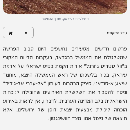
המילציות בעיראק. מתוך הטוויטר
א
גודל הטקסט
א
פרטים חדשים ומסעירים נחשפים היום סביב הפרשה
שמטלטלת את הממשל בבגדאד, בעקבות הדיווח המקורי
ב"וול סטריט ג'ורנל" אודות הקמת בסיס ישראלי על אדמת
עיראק. בכיר בלשכתו של ראש הממשלה היוצא, מוחמד
שיאע א-סודאני, סיפק הבהרות לעיתון "אל-ערבי אל-ג'דיד"
וניסה להסביר את השלשלת האירועים שהובילה לנוכחות
הישראלית בלב המדינה הערבית. לדבריו, אין לראות באירוע
הוכחה ליכולת מבצעית יוצאת דופן של ירושלים, אלא
תוצאה של ניצול אמון מצד הוושינגטון.