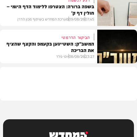
בשפה ברורה: הצטרפו ללימוד הדף היומי –
חולין דף ק'
חדשות
07:45
09/08/26
מערכת המחדש בשיתוף מכון הדרן
הביקור הדרמטי
המשב"ק: השטייגען בקעמפ והקצף שהציף
את הבריכה
בית המדרש
23:27
08/08/26
יוסי פלד
המשב"ק
המחדש