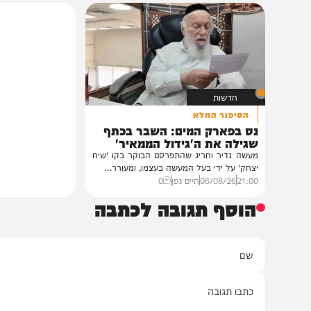
גלריות
בית צדיקים יעמוד
גלריה: שמחת נישואי
פוסק עדת תימן הגר"
רבנים ואישי ציבור השתתפ
נכדת פוסק עדת תימן, ה
רצאבי,...
11:00
05/08/26
חיים גפן
0
חדשות
הסיפור המלא
נס בפארק המים: השבר בכתף
שגילה את ה'גידול הממאיר'
מעשה נדיר וחריג שהתפרסם הבוקר בקו 'שיח
יצחק' על ידי בעל המעשה בעצמו, ומעורר...