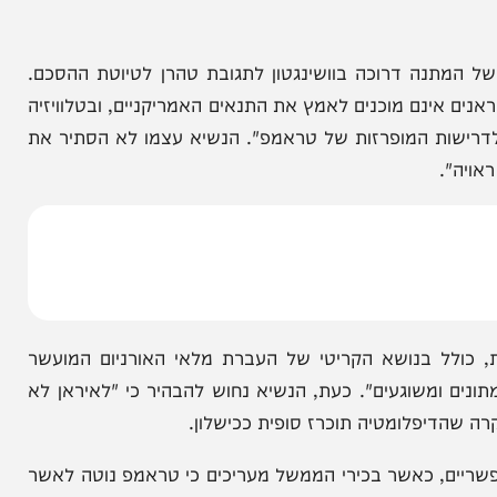
בכירי הממשל ובהם סגן הנשיא ואנס, מזכיר המדינה
 ג'ון רטקליף, עלו על השולחן תרחישים מבצעיים לחידוש האש. טראמפ הבהיר
הגדיר את המציאות בשטח במילים: "הפסקת האש חלשה
נה דרוכה בוושינגטון לתגובת טהרן לטיוטת ההסכם.
נם מוכנים לאמץ את התנאים האמריקניים, ובטלוויזיה
ת המופרזות של טראמפ". הנשיא עצמו לא הסתיר את
 בנושא הקריטי של העברת מלאי האורניום המועשר
ומשוגעים". כעת, הנשיא נחוש להבהיר כי "לאיראן לא