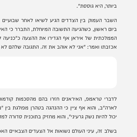
ל פי הדיווח של ברק רביד, בפגישה הדרמטית, שבה השתתפו 
רוביו, שר ההגנה הגסת' וראש ה-CIA
כתבים לפני הפגישה כי המצב הנוכחי אינו יכול להימשך ו
יותר, היא גוססת".
שבר העמוק בין הצדדים הגיע לשיאו לאחר שבועיים של המת
יום ראשון, כשהגיעה התשובה המיוחלת, התברר כי האיראנים אי
ממלכתית של איראן אף הגדירו את ההצעה כ"כניעה לדרישו
כזבתו ואמר: "אני לא אוהב את זה. התגובה שלהם לא ראויה".
דברי טראמפ, האיראנים חזרו בהם מהסכמות קודמות, כולל
ארה"ב, והוא אף ציין כי ההנהגה בטהרן מפולגת בין "מתונים 