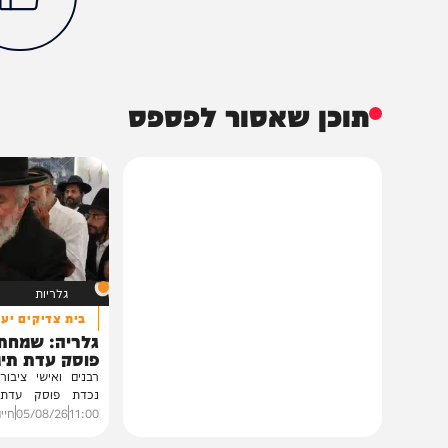
חדשות
בעולם
איראן
דונלד טראמפ
הכתבה עניינה א
97%
תוכן שאסור לפספס