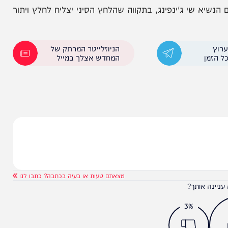
 באיראן
ההסכם בין ארה"ב לאיראן
ת על מלאי האורניום, צעד ממנו טראמפ מסתייג כרגע
תית לא תצא לפועל לפני סיום ביקורו המתוכנן של
י ג'ינפינג, בתקווה שהלחץ הסיני יצליח לחלץ ויתור
הניוזלייטר המרתק של
המחדש אצלך במייל