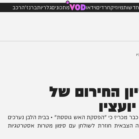
VOD
מיוזיק
חרדים
וידאו
מתכונים
גלריות
ברנז'ה
רכב
 החירום של
ציו
כריז כי "הפסקת האש גוססת" • בבית הלבן נערכים
ית חוזרת לשולחן עם סימון מטרות אסטרטגיות