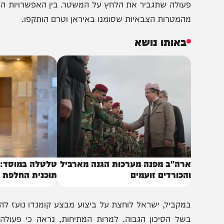
כול להיות נשק גרעיני", והוא מחזיק בתוכנית סדורה למקרה שה
שלב זה, עיני העולם נשואות אל הצעדים הצבאיים האפשריים
המטרות הצבאיות שסומנו באיראן וטרם הותקפו.
באותו נושא
רה"ב מפנה מערכות הגנה מארביל
טלטלה במוסד: הודחו 