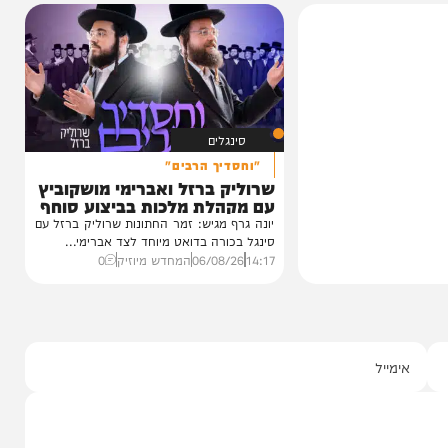
VOD
הגרלה על חופשת ענק
 נכדת
הצצה לכלא 10 מבפנים:
י רצאבי
הפודקאסט של 'בין הזמנים'
ו בשמחת נישואי
עדות מטלטלת מתוך כלא 10, עצות מעשיות
גאון רבי יצחק
מעורך הדין שמלווה את בחורי הישיבות,
ביקורת...
20:00
06/08/26
יוסי פלד ויצחק מושקוביץ
0
סינגלים
"וחסדיך הרבים"
שרוליק ברזל ואברימי מושקוביץ
עם מקהלת מלכות בביצוע סוחף
יונה גרף מגיש: זמר החתונות שרוליק ברזל עם
סינגל בכורה בדואט מיוחד לצד אברימי...