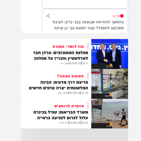
22:32
בהמשך להחייאה שבוצעה בבני ברק: הציבור
מתבקש להתפלל עבור הפעוט צבי בן שיינא
לרפואה שלמה
נגד לומדי התורה
מפלגת המאוכזבים: ארדן חבר
21:32
לאדלשטיין והכריז על מפלגה
בין הזמנים: שלושה בחורי ישיבות חולצו
00:17
07/08/26
שוקי כץ
פוליטי
מהכינרת לאחר שנסחפו לעומק האגם, בחוף
בלתי מוכרז כשהם על גבי אביזר ציפה.
הסכנה הבאה?
פריצת דרך מדעית: הבינה
המלאכותית יצרה נגיפים חדשים
22:49
06/08/26
יצחק כהן
21:31
בריאות
בני ברק: חובשים ופראמדיקים של ארגון הצלה
אזהרה לרוחצים
מבצעים פעולות החייאה על תינוק כבן שנה וחצי
משרד הבריאות: טפיל בכינרת
לאחר שנחנק משקית.
עלול לגרום לפגיעה בראייה
22:35
06/08/26
דוד חדד
בארץ