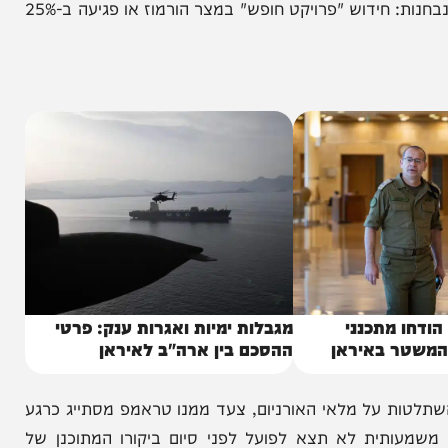
דיפלומטיה תוכרז סופית ככישלון.
, כאשר בכירי הממשל מעריכים כי טראמפ נוטה לאשר
פעולה שתגביר את הלחץ על המשטר. בין האפשרויות הנבחנות: חידוש "פרויקט חופש" במצר הורמוז או פגיעה ב-25%
מתכנני
מגבלות ימיות ואגרות ענק: פרטי